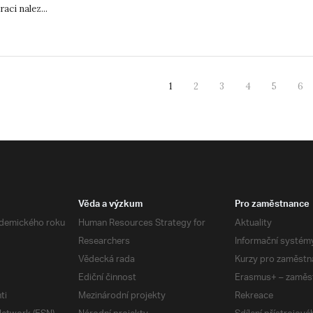
raci nalez...
1
2
3
4
5
6
Věda a výzkum
Pro zaměstnance
demického roku
Human Resources Strategy for
Aktuality
Researchers
Informační systém
Vědecká rada
Kurzy pro zaměstn
Ediční činnost
Erasmus+ – zaměs
ti
Mezinárodní projekty
Rekreace