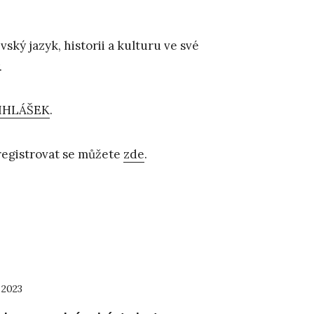
vský jazyk, historii a kulturu ve své
.
IHLÁŠEK
.
aregistrovat se můžete
zde
.
 2023