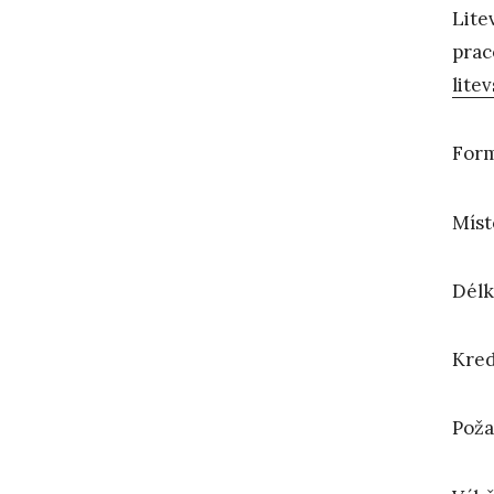
Lite
prac
lite
Form
Míst
Délk
Kred
Poža