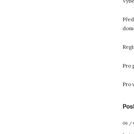
Výbě
Před
domo
Regi
Pro 
Pro 
Posl
06 / 