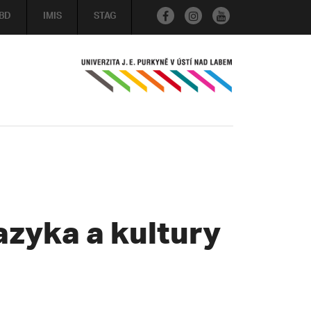
BD
IMIS
STAG
jazyka a kultury