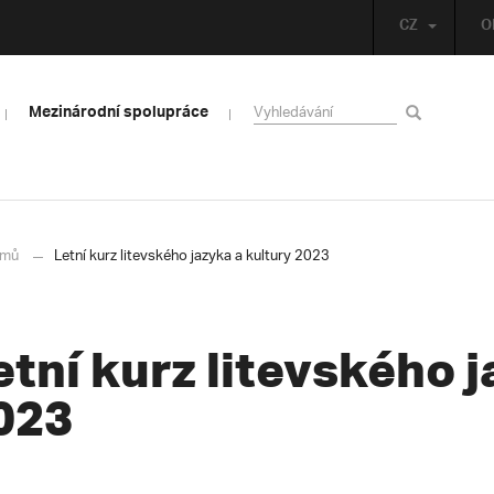
CZ
O
Mezinárodní spolupráce
mů
Letní kurz litevského jazyka a kultury 2023
etní kurz litevského 
023