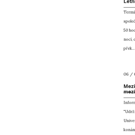
Letn
Termí
společ
50 hod
nocí, 
přek...
06 / 
Mezi
mezi
Infor
"Udrž
Unive
konání