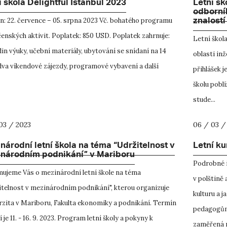
í škola Delightful Istanbul 2023
Letní šk
odborník
znalostí
n: 22. července – 05. srpna 2023 Vč. bohatého programu
enských aktivit. Poplatek: 850 USD. Poplatek zahrnuje:
Letní škol
in výuky, učební materiály, ubytování se snídaní na 14
oblasti in
dva víkendové zájezdy, programové vybavení a další
přihlášek 
školu pobl
stude...
03 / 2023
06 / 03 /
národní letní škola na téma “Udržitelnost v
Letní k
národním podnikání” v Mariboru
Podrobné i
mujeme Vás o mezinárodní letní škole na téma
v polštině 
itelnost v mezinárodním podnikání", kterou organizuje
kulturu a 
rzita v Mariboru, Fakulta ekonomiky a podnikání. Termín
pedagogům)
 je 11. - 16. 9. 2023. Program letní školy a pokyny k
zaměřená na