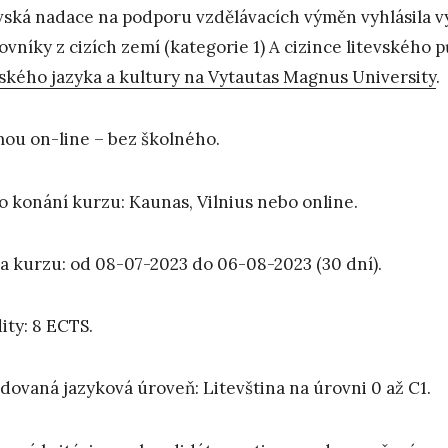
vská nadace na podporu vzdělávacích výměn vyhlásila v
ovníky z cizích zemí (kategorie 1) A cizince litevského 
vského jazyka a kultury na Vytautas Magnus University
.
ou on-line – bez školného.
o konání kurzu: Kaunas, Vilnius nebo online.
a kurzu: od 08-07-2023 do 06-08-2023 (30 dní).
ity: 8 ECTS.
dovaná jazyková úroveň: Litevština na úrovni 0 až C1.