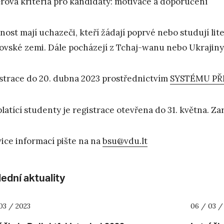
rová kritéria pro kandidáty: motivace a doporučení
nost mají uchazeči, kteří žádají poprvé nebo studují lite
vské zemi. Dále pocházejí z Tchaj-wanu nebo Ukrajiny
strace do 20. dubna 2023 prostřednictvím
SYSTÉMU PŘ
platící studenty je registrace otevřena do 31. května. Z
vice informací pište na na
bsu@vdu.lt
ední aktuality
03 / 2023
06 / 03 /