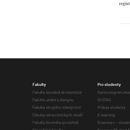
regist
Fakulty
Pro studenty
Fakulta sociálně ekonomická
Harmonogram aka
Fakulta umění a designu
IS STAG
Fakulta strojního inženýrství
Průkaz studenta
Fakulta zdravotnických studií
E-learning
Fakulta životního prostředí
Erasmus+ – studen