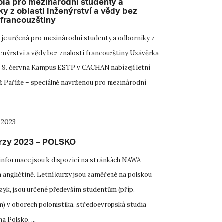
ola pro mezinárodní studenty a
y z oblasti inženýrství a vědy bez
 francouzštiny
a je určená pro mezinárodní studenty a odborníky z
ženýrství a vědy bez znalostí francouzštiny Uzávěrka
je 9. června Kampus ESTP v CACHAN nabízejí letní
íž Paříže – speciálně navrženou pro mezinárodní
 2023
urzy 2023 – POLSKO
nformace jsou k dispozici na stránkách NAWA
a angličtině. Letní kurzy jsou zaměřené na polskou
jazyk, jsou určené především studentům (příp.
 v oborech polonistika, středoevropská studia
 Polsko. ...