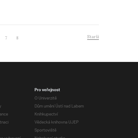
Starší
7
8
Pro veřejnost
O Univerzitě
y
Dům umění Ústí nad Labem
ance
Knihkupectví
tnaci
Vědecká knihovna UJEP
Sportoviště