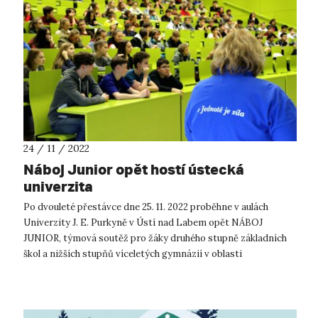
24 / 11 / 2022
Náboj Junior opět hostí ústecká
univerzita
Po dvouleté přestávce dne 25. 11. 2022 proběhne v aulách
Univerzity J. E. Purkyně v Ústí nad Labem opět NÁBOJ
JUNIOR, týmová soutěž pro žáky druhého stupně základních
škol a nižších stupňů víceletých gymnázií v oblasti
matematiky a fyziky. Registr...