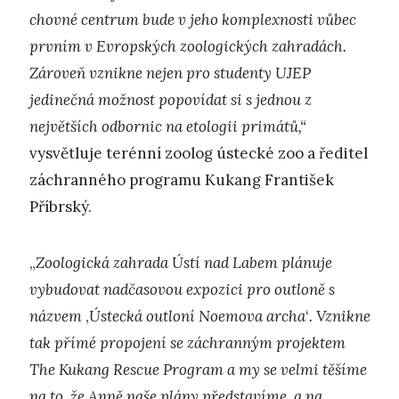
chovné centrum bude v jeho komplexnosti vůbec
prvním v Evropských zoologických zahradách.
Zároveň vznikne nejen pro studenty UJEP
jedinečná možnost popovídat si s jednou z
největších odbornic na etologii primátů,“
vysvětluje terénní zoolog ústecké zoo a ředitel
záchranného programu Kukang František
Příbrský.
„
Zoologická zahrada Ústí nad Labem plánuje
vybudovat nadčasovou expozici pro outloně s
názvem
,
Ústecká outloní Noemova archa
‘
. Vznikne
tak přímé propojení se záchranným projektem
The Kukang Rescue Program a my se velmi těšíme
na to, že Anně naše plány představíme, a na