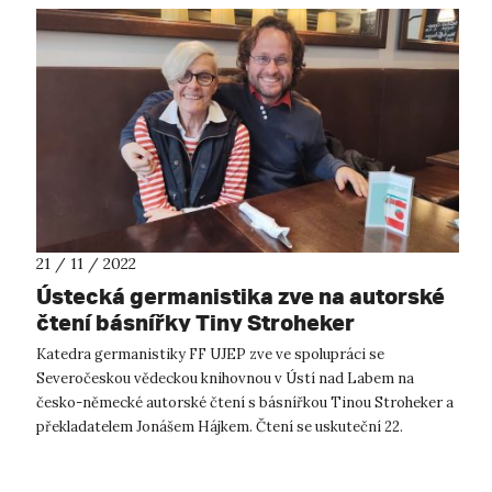
21 / 11 / 2022
Ústecká germanistika zve na autorské
čtení básnířky Tiny Stroheker
Katedra germanistiky FF UJEP zve ve spolupráci se
Severočeskou vědeckou knihovnou v Ústí nad Labem na
česko-německé autorské čtení s básnířkou Tinou Stroheker a
překladatelem Jonášem Hájkem. Čtení se uskuteční 22.
listopadu 2022 od 17:00 h v historické...