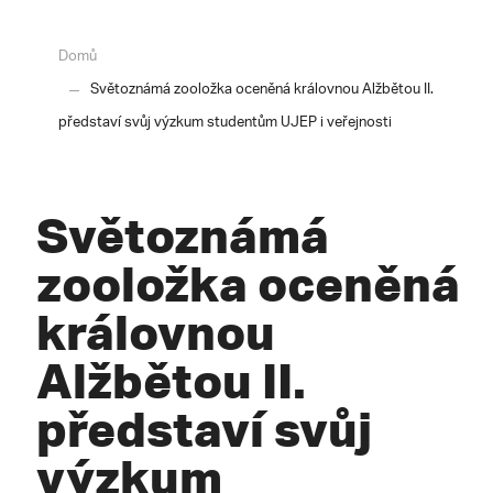
Domů
Světoznámá zooložka oceněná královnou Alžbětou II.
představí svůj výzkum studentům UJEP i veřejnosti
Světoznámá
zooložka oceněná
královnou
Alžbětou II.
představí svůj
výzkum