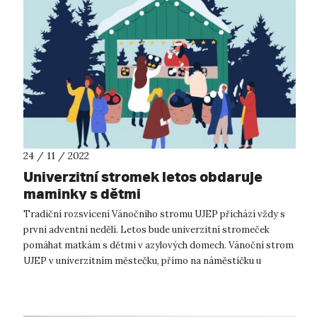
24 / 11 / 2022
Univerzitní stromek letos obdaruje
maminky s dětmi
Tradiční rozsvícení Vánočního stromu UJEP přichází vždy s
první adventní nedělí. Letos bude univerzitní stromeček
pomáhat matkám s dětmi v azylových domech. Vánoční strom
UJEP v univerzitním městečku, přímo na náměstíčku u
rektorátu, se letos rozsvítí ...