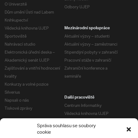
O Univerzitě
Odbory UJEP
Dům umění Ústí nad Labem
Knihkupectví
Vědecká knihovna UJEP
Mezinárodní spolupráce
Sportoviště
Aktuální výzvy – studenti
Nahrávací studio
Aktuální výzvy – zaměstnanci
Elektronická úřední deska –
Stipendijní pobyty v zahraničí
Akademický senát UJEP
Pracovní stáže v zahraničí
Zajišťování a vnitřní hodnocení
Zahraniční konference a
kvality
semináře
Konkurzy a volné pozice
Silverius
Další pracoviště
Napsali o nás
Centrum Informatiky
Tiskové zprávy
Vědecká knihovna UJEP
Správa kolejí a menz
Správa souhlasu se soubory
Univerzitní centrum podpory
Pro absolventy
cookie
Klub absolventů