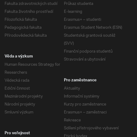
Fakulta zdravotnických studií
Průkaz studenta
Fakulta životního prostředí
E-learning
Filozofická fakulta
Erasmus+ – studenti
Pedagogická fakulta
Erasmus Student Network (ESN)
Přírodovědecká fakulta
Studentská grantová soutěž
(SVV)
Finanční podpora studentů
Věda a výzkum
Stravování a ubytování
Human Resources Strategy for
Researchers
Vědecká rada
Pro zaměstnance
Ediční činnost
Aktuality
Mezinárodní projekty
Informační systémy
Národní projekty
Kurzy pro zaměstnance
Smluvní výzkum
Erasmus+ – zaměstnaci
Rekreace
Sdílení přístrojového vybavení
Pro veřejnost
Etický kodex