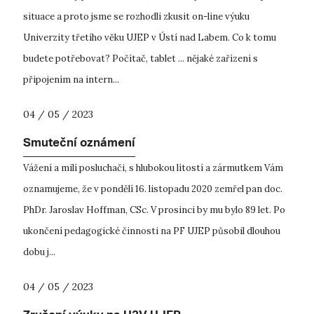
situace a proto jsme se rozhodli zkusit on-line výuku
Univerzity třetího věku UJEP v Ústí nad Labem. Co k tomu
budete potřebovat? Počítač, tablet ... nějaké zařízení s
připojením na intern...
04 / 05 / 2023
Smuteční oznámení
Vážení a milí posluchači, s hlubokou lítostí a zármutkem Vám
oznamujeme, že v pondělí 16. listopadu 2020 zemřel pan doc.
PhDr. Jaroslav Hoffman, CSc. V prosinci by mu bylo 89 let. Po
ukončení pedagogické činnosti na PF UJEP působil dlouhou
dobu j...
04 / 05 / 2023