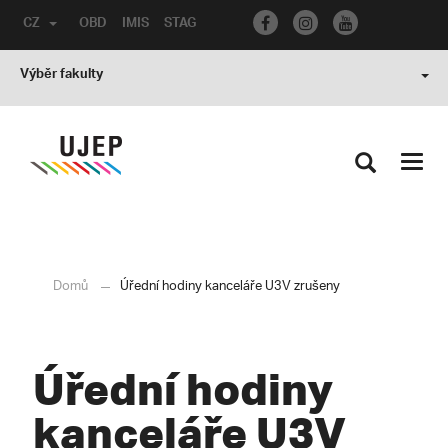
CZ
OBD
IMIS
STAG
Výběr fakulty
Toggl
navig
Domů
Úřední hodiny kanceláře U3V zrušeny
Úřední hodiny
kanceláře U3V