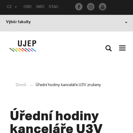
CZ
OBD
IMIS
STAG
Výběr fakulty
Toggl
navig
Domů
Úřední hodiny kanceláře U3V zrušeny
Úřední hodiny
kanceláře U3V