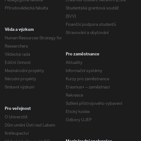
Pedagogická fakulta
Erasmus Student Network (ESN)
Přírodovědecká fakulta
Studentská grantová soutěž
(SVV)
Finanční podpora studentů
Věda a výzkum
Stravování a ubytování
Human Resources Strategy for
Researchers
Vědecká rada
Pro zaměstnance
Ediční činnost
Aktuality
Mezinárodní projekty
Informační systémy
Národní projekty
Kurzy pro zaměstnance
Smluvní výzkum
Erasmus+ – zaměstnaci
Rekreace
Sdílení přístrojového vybavení
Pro veřejnost
Etický kodex
O Univerzitě
Odbory UJEP
Dům umění Ústí nad Labem
Knihkupectví