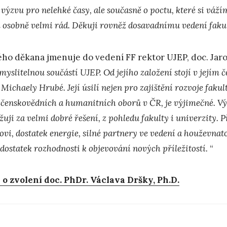
 výzvu pro nelehké časy, ale současně o poctu, které si vážím
osobně velmi rád. Děkuji rovněž dosavadnímu vedení fakul
ho děkana jmenuje do vedení FF rektor UJEP, doc. Jaro
yslitelnou součástí UJEP. Od jejího založení stojí v jejím 
 Michaely Hrubé. Její úsilí nejen pro zajištění rozvoje fakul
ečenskovědních a humanitních oborů v ČR, je výjimečné. Vý
žuji za velmi dobré řešení, z pohledu fakulty i univerzity.
vi, dostatek energie, silné partnery ve vedení a houževnato
 dostatek rozhodnosti k objevování nových příležitostí.
“
 o zvolení doc. PhDr. Václava Dršky, Ph.D.