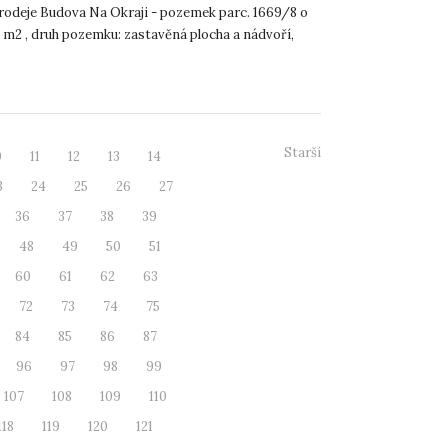
odeje Budova Na Okraji - pozemek parc. 1669/8 o
 m2 , druh pozemku: zastavěná plocha a nádvoří,
Starší
0
11
12
13
14
3
24
25
26
27
36
37
38
39
48
49
50
51
60
61
62
63
72
73
74
75
84
85
86
87
96
97
98
99
107
108
109
110
118
119
120
121