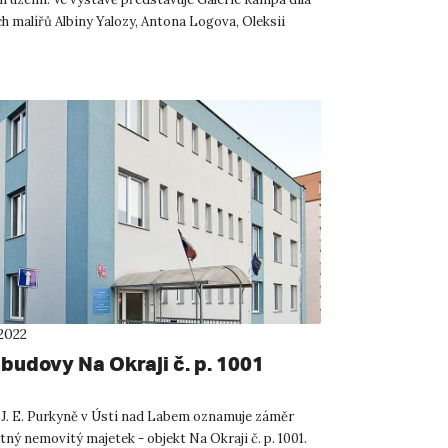
h malířů Albiny Yalozy, Antona Logova, Oleksii
d...
2022
budovy Na Okraji č. p. 1001
 J. E. Purkyně v Ústí nad Labem oznamuje záměr
ný nemovitý majetek - objekt Na Okraji č. p. 1001.