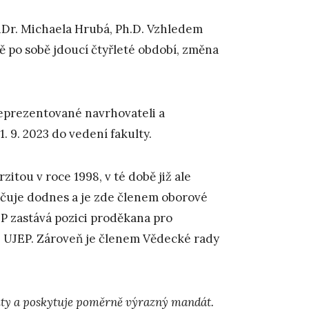
PhDr. Michaela Hrubá, Ph.D. Vzhledem
ě po sobě jdoucí čtyřleté období, změna
reprezentované navrhovateli a
1. 9. 2023 do vedení fakulty.
zitou v roce 1998, v té době již ale
yučuje dodnes a je zde členem oborové
P zastává pozici proděkana pro
F UJEP. Zároveň je členem Vědecké rady
lty a poskytuje poměrně výrazný mandát.