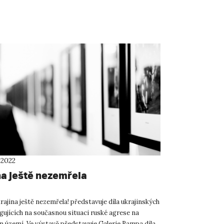
 2022
na ještě nezemřela
ajina ještě nezemřela! představuje díla ukrajinských
gujících na současnou situaci ruské agrese na
m území. Ve výstavě představuje Galerie Rampa díla