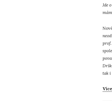
Jde o
mám 
Nové
neodm
prof.
spol
pova
Drško
tak i
Více