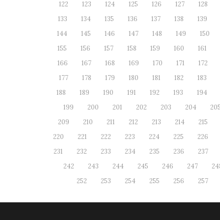
122
123
124
125
126
127
128
133
134
135
136
137
138
139
144
145
146
147
148
149
150
155
156
157
158
159
160
161
166
167
168
169
170
171
172
177
178
179
180
181
182
183
188
189
190
191
192
193
194
199
200
201
202
203
204
20
209
210
211
212
213
214
215
220
221
222
223
224
225
226
231
232
233
234
235
236
237
242
243
244
245
246
247
24
252
253
254
255
256
257