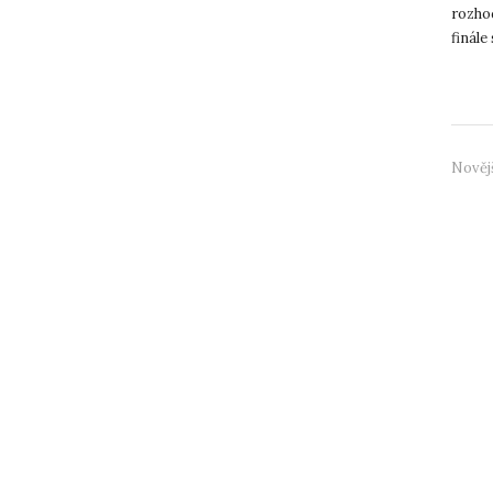
rozhod
finále
Univer
Nověj