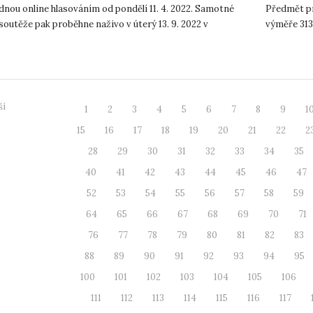
nou online hlasováním od pondělí 11. 4. 2022. Samotné
Předmět pr
 soutěže pak proběhne naživo v úterý 13. 9. 2022 v
výměře 313
zitním kině Scala...
jehož sou...
ší
1
2
3
4
5
6
7
8
9
1
15
16
17
18
19
20
21
22
2
28
29
30
31
32
33
34
35
40
41
42
43
44
45
46
47
52
53
54
55
56
57
58
59
64
65
66
67
68
69
70
71
76
77
78
79
80
81
82
83
88
89
90
91
92
93
94
95
100
101
102
103
104
105
106
111
112
113
114
115
116
117