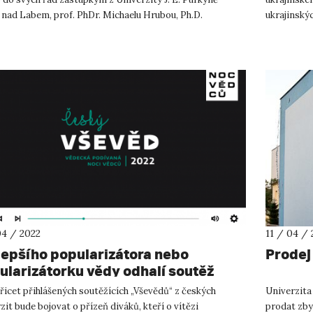
 nad Labem, prof. PhDr. Michaelu Hrubou, Ph.D.
ukrajinskýc
mický sněm Aka...
Revika a Vla
04 / 2022
11 / 04 / 
lepšího popularizátora nebo
Prodej 
ularizátorku vědy odhalí soutěž
ký Vševěd
řicet přihlášených soutěžících „Vševědů“ z českých
Univerzita
zit bude bojovat o přízeň diváků, kteří o vítězi
prodat zbyt