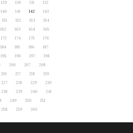
129
130
131
132
140
141
142
143
151
152
153
154
162
163
164
165
173
174
175
176
184
185
186
187
195
196
197
198
5
206
207
208
216
217
218
219
227
228
229
230
238
239
240
241
8
249
250
251
258
259
260