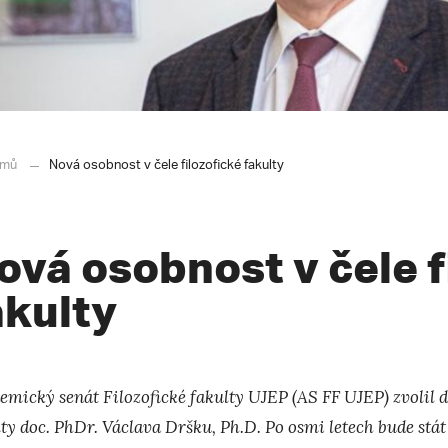
mů
Nová osobnost v čele filozofické fakulty
ová osobnost v čele f
akulty
mický senát Filozofické fakulty UJEP (AS FF UJEP) zvolil dne
ty doc. PhDr. Václava Dršku, Ph.D. Po osmi letech bude stát