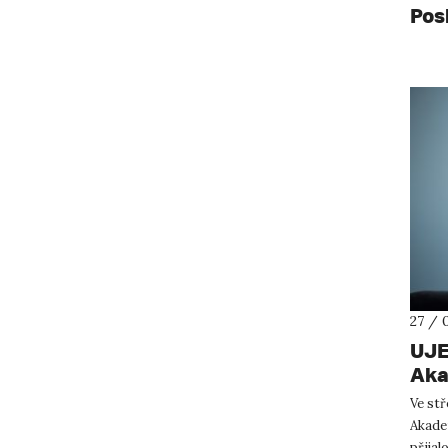
Pos
27 / 
UJE
Aka
Ve stř
Akade
přijal