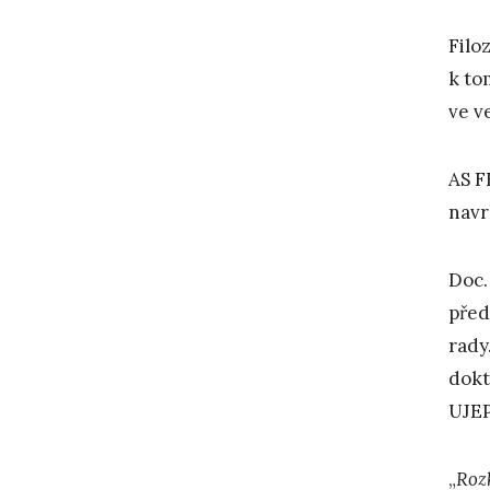
Filo
k to
ve v
AS F
navr
Doc.
před
rady
dokt
UJEP
„
Roz