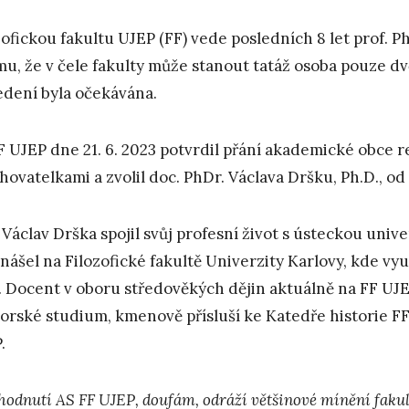
zofickou fakultu UJEP (FF) vede posledních 8 let prof. 
mu, že v čele fakulty může stanout tatáž osoba pouze dv
edení byla očekávána.
F UJEP dne 21. 6. 2023 potvrdil přání akademické obce 
hovatelkami a zvolil doc. PhDr. Václava Dršku, Ph.D., od 
 Václav Drška spojil svůj profesní život s ústeckou univer
nášel na Filozofické fakultě Univerzity Karlovy, kde v
. Docent v oboru středověkých dějin aktuálně na FF UJE
orské studium, kmenově přísluší ke Katedře historie F
.
hodnutí AS FF UJEP, doufám, odráží většinové mínění faku