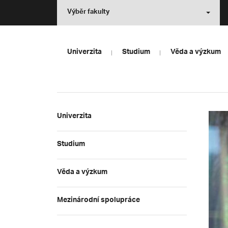
Výběr fakulty
Univerzita
Studium
Věda a výzkum
Univerzita
Studium
Věda a výzkum
Mezinárodní spolupráce