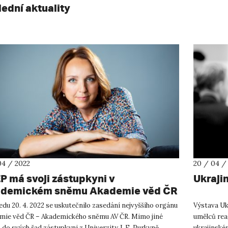
lední aktuality
04 / 2022
20 / 04 /
P má svoji zástupkyni v
Ukraji
demickém sněmu Akademie věd ČR
edu 20. 4. 2022 se uskutečnilo zasedání nejvyššího orgánu
Výstava Ukr
mie věd ČR – Akademického sněmu AV ČR. Mimo jiné
umělců rea
o do svých řad zástupkyni z Univerzity J. E. Purkyně
ukrajinské