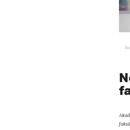
Do
N
f
Akade
fakul