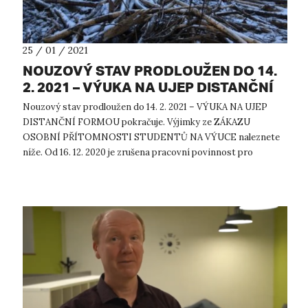
25 / 01 / 2021
NOUZOVÝ STAV PRODLOUŽEN DO 14.
2. 2021 – VÝUKA NA UJEP DISTANČNÍ
FORMOU POKRAČUJE
Nouzový stav prodloužen do 14. 2. 2021 – VÝUKA NA UJEP
DISTANČNÍ FORMOU pokračuje. Výjimky ze ZÁKAZU
OSOBNÍ PŘÍTOMNOSTI STUDENTŮ NA VÝUCE naleznete
níže. Od 16. 12. 2020 je zrušena pracovní povinnost pro
studenty UJEP. Nadále platí zákaz ubyt...