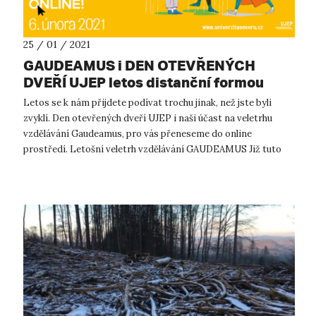
25 / 01 / 2021
GAUDEAMUS i DEN OTEVŘENÝCH
DVEŘÍ UJEP letos distanční formou
Letos se k nám přijdete podívat trochu jinak, než jste byli
zvyklí. Den otevřených dveří UJEP i naši účast na veletrhu
vzdělávání Gaudeamus, pro vás přeneseme do online
prostředí. Letošní veletrh vzdělávání GAUDEAMUS Již tuto
středu, 27. 1. 2021, ...