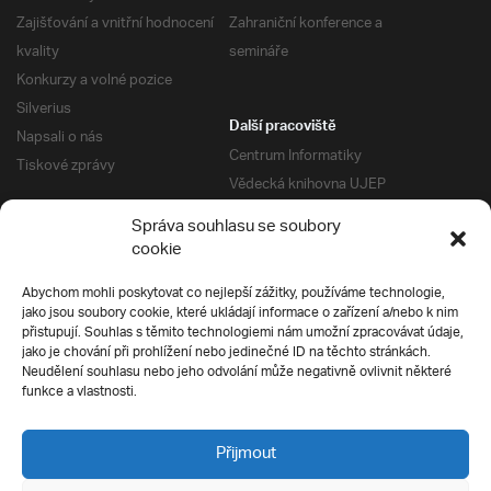
Zajišťování a vnitřní hodnocení
Zahraniční konference a
kvality
semináře
Konkurzy a volné pozice
Silverius
Další pracoviště
Napsali o nás
Centrum Informatiky
Tiskové zprávy
Vědecká knihovna UJEP
Správa kolejí a menz
Správa souhlasu se soubory
Univerzitní centrum podpory
Pro absolventy
cookie
Klub absolventů
Abychom mohli poskytovat co nejlepší zážitky, používáme technologie,
Silverius
jako jsou soubory cookie, které ukládají informace o zařízení a/nebo k nim
Pro uchazeče
přistupují. Souhlas s těmito technologiemi nám umožní zpracovávat údaje,
Přijímací řízení
jako je chování při prohlížení nebo jedinečné ID na těchto stránkách.
Neudělení souhlasu nebo jeho odvolání může negativně ovlivnit některé
E-prihlaska
Ochrana soukromí
funkce a vlastnosti.
Podmínky přijímacího řízení
Přípravné kurzy
Přijmout