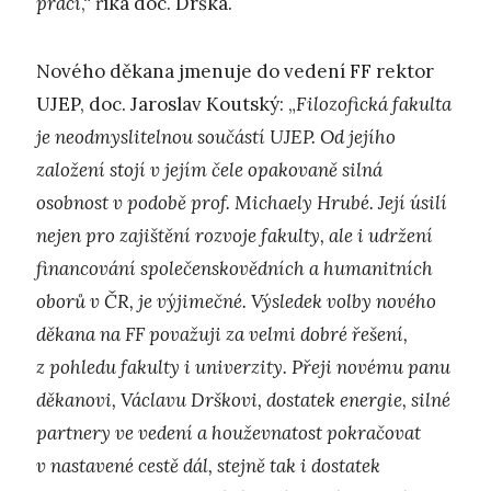
práci
,“ říká doc. Drška.
Nového děkana jmenuje do vedení FF rektor
UJEP, doc. Jaroslav Koutský: „
Filozofická fakulta
je neodmyslitelnou součástí UJEP. Od jejího
založení stojí v jejím čele opakovaně silná
osobnost v podobě prof. Michaely Hrubé. Její úsilí
nejen pro zajištění rozvoje fakulty, ale i udržení
financování společenskovědních a humanitních
oborů v ČR, je výjimečné. Výsledek volby nového
děkana na FF považuji za velmi dobré řešení,
z pohledu fakulty i univerzity. Přeji novému panu
děkanovi, Václavu Drškovi, dostatek energie, silné
partnery ve vedení a houževnatost pokračovat
v nastavené cestě dál, stejně tak i dostatek