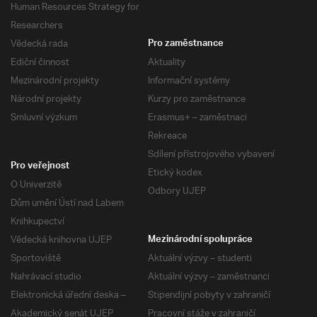
Human Resources Strategy for
Researchers
Vědecká rada
Pro zaměstnance
Ediční činnost
Aktuality
Mezinárodní projekty
Informační systémy
Národní projekty
Kurzy pro zaměstnance
Smluvní výzkum
Erasmus+ – zaměstnaci
Rekreace
Sdílení přístrojového vybavení
Pro veřejnost
Etický kodex
O Univerzitě
Odbory UJEP
Dům umění Ústí nad Labem
Knihkupectví
Vědecká knihovna UJEP
Mezinárodní spolupráce
Sportoviště
Aktuální výzvy – studenti
Nahrávací studio
Aktuální výzvy – zaměstnanci
Elektronická úřední deska –
Stipendijní pobyty v zahraničí
Akademický senát UJEP
Pracovní stáže v zahraničí