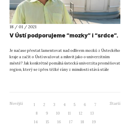
18 / 01 / 2021
V Ústí podporujeme “mozky” i “srdce”.
Je načase přestat lamentovat nad odlivem mozků z Ústeckého
kraje a začít o Ústí uvažovat a mluvit jako o univerzitním
městě? Jak konkrétně pomáhá ústecká univerzita proměňovat
region, který se i přes těžké rány z minulosti stává stále
zajímavěj...
Novější
Starší
1
2
3
4
5
6
7
8
9
10
11
12
13
14
15
16
17
18
19