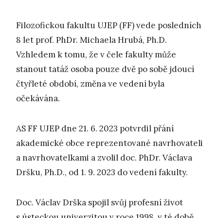
Filozofickou fakultu UJEP (FF) vede posledních
8 let prof. PhDr. Michaela Hrubá, Ph.D.
Vzhledem k tomu, že v čele fakulty může
stanout tatáž osoba pouze dvě po sobě jdoucí
čtyřleté období, změna ve vedení byla
očekávána.
AS FF UJEP dne 21. 6. 2023 potvrdil přání
akademické obce reprezentované navrhovateli
a navrhovatelkami a zvolil doc. PhDr. Václava
Dršku, Ph.D., od 1. 9. 2023 do vedení fakulty.
Doc. Václav Drška spojil svůj profesní život
s ústeckou univerzitou v roce 1998, v té době