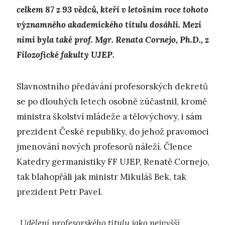
celkem 87 z 93 vědců, kteří v letošním roce tohoto
významného akademického titulu dosáhli. Mezi
nimi byla také prof. Mgr. Renata Cornejo, Ph.D., z
Filozofické fakulty UJEP.
Slavnostního předávání profesorských dekretů
se po dlouhých letech osobně zúčastnil, kromě
ministra školství mládeže a tělovýchovy, i sám
prezident České republiky, do jehož pravomoci
jmenování nových profesorů náleží. Člence
Katedry germanistiky FF UJEP, Renatě Cornejo,
tak blahopřáli jak ministr Mikuláš Bek, tak
prezident Petr Pavel.
„Udělení profesorského titulu jako nejvyšší