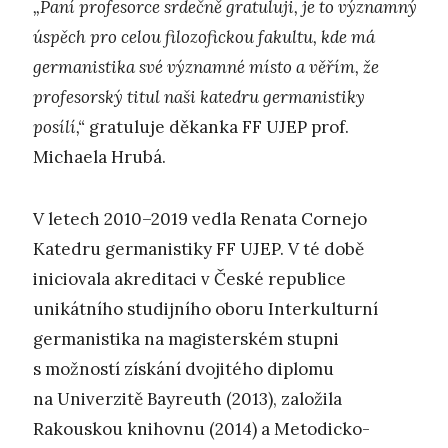
„Paní profesorce srdečně gratuluji, je to významný
úspěch pro celou filozofickou fakultu, kde má
germanistika své významné místo a věřím, že
profesorský titul naši katedru germanistiky
posílí,“
gratuluje děkanka FF UJEP prof.
Michaela Hrubá.
V letech 2010–2019 vedla Renata Cornejo
Katedru germanistiky FF UJEP. V té době
iniciovala akreditaci v České republice
unikátního studijního oboru Interkulturní
germanistika na magisterském stupni
s možností získání dvojitého diplomu
na Univerzitě Bayreuth (2013), založila
Rakouskou knihovnu (2014) a Metodicko-