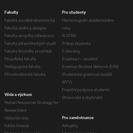
Fakulty
Pro studenty
Fakulta sociálně ekonomická
Harmonogram akademického
Fakulta umění a designu
roku
Fakulta strojního inženýrství
IS STAG
Fakulta zdravotnických studií
Průkaz studenta
Fakulta životního prostředí
E-learning
Filozofická fakulta
Erasmus+ – studenti
Pedagogická fakulta
Erasmus Student Network (ESN)
Přírodovědecká fakulta
Studentská grantová soutěž
(SVV)
Finanční podpora studentů
Věda a výzkum
Stravování a ubytování
Human Resources Strategy for
Researchers
Vědecká rada
Pro zaměstnance
Ediční činnost
Aktuality