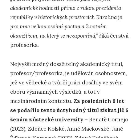
akademické hodnosti přímo z rukou prezidenta
republiky v historických prostorách Karolína je
pro mne velkou osobní poctou a životním
okamžikem, na který se nezapomíná,“
říká čerstvá
profesorka.
Nejvyšší možný dosažitelný akademický titul,
profesor/profesorka, je udělován osobnostem,
jež ve vědecké a tvůrčí práci dosáhly ve svém
oboru významných výsledků, a to i v
mezinárodním kontextu.
Za posledních 6 let
se podařilo tento úctyhodný titul získat již 6
ženám z ústecké univerzity
– Renatě Cornejo
(2023), Zdeňce Kolské, Anně Mackovské, Janě