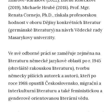
Žďárové-Karasové (2022), Zdeně Kolečkové
(2019), Michaele Hrubé (2018). Prof. Mgr.
Renata Cornejo, Ph.D., získala profesorskou
hodnost v oboru Dějiny konkrétních literatur
(germánské literatury) na návrh Vědecké rady
Masarykovy univerzity.
Ve své odborné práci se zaměřuje zejména na
literaturu německé jazykové oblasti po r. 1945
(obzvláště rakouskou literaturu), tvorbu
německy píšících autorek a autorů, kteří po
roce 1968 opustili Československo, migrační a
interkulturní literaturu a také feministickou a
genderově orientovanou literární vědu.