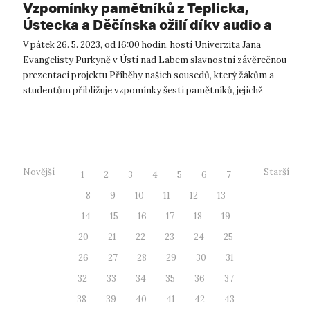
Vzpomínky pamětníků z Teplicka,
Ústecka a Děčínska ožijí díky audio a
video reportážím žáků základních škol
V pátek 26. 5. 2023, od 16:00 hodin, hostí Univerzita Jana
a studentů gymnázií.
Evangelisty Purkyně v Ústí nad Labem slavnostní závěrečnou
prezentaci projektu Příběhy našich sousedů, který žákům a
studentům přibližuje vzpomínky šesti pamětníků, jejichž
životy ovlivnily děj...
Novější
Starší
1
2
3
4
5
6
7
8
9
10
11
12
13
14
15
16
17
18
19
20
21
22
23
24
25
26
27
28
29
30
31
32
33
34
35
36
37
38
39
40
41
42
43