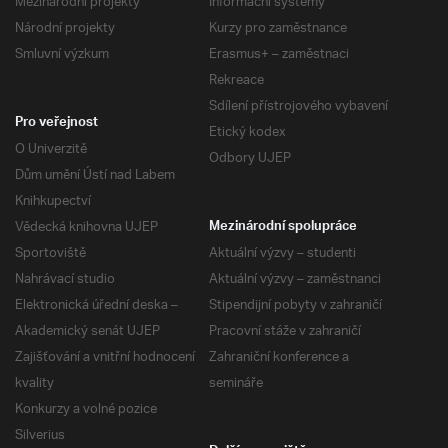
Mezinárodní projekty
Informační systémy
Národní projekty
Kurzy pro zaměstnance
Smluvní výzkum
Erasmus+ – zaměstnaci
Rekreace
Sdílení přístrojového vybavení
Pro veřejnost
Etický kodex
O Univerzitě
Odbory UJEP
Dům umění Ústí nad Labem
Knihkupectví
Vědecká knihovna UJEP
Mezinárodní spolupráce
Sportoviště
Aktuální výzvy – studenti
Nahrávací studio
Aktuální výzvy – zaměstnanci
Elektronická úřední deska –
Stipendijní pobyty v zahraničí
Akademický senát UJEP
Pracovní stáže v zahraničí
Zajišťování a vnitřní hodnocení
Zahraniční konference a
kvality
semináře
Konkurzy a volné pozice
Silverius