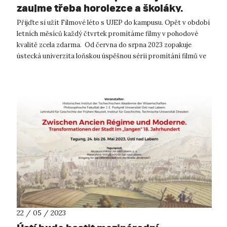
zaujme třeba horolezce a školáky.
Přijďte si užít Filmové léto s UJEP do kampusu. Opět v období
letních měsíců každý čtvrtek promítáme filmy v pohodové
kvalitě zcela zdarma. Od června do srpna 2023 zopakuje
ústecká univerzita loňskou úspěšnou sérii promítání filmů ve
svém kampusu. ...
22 / 05 / 2023