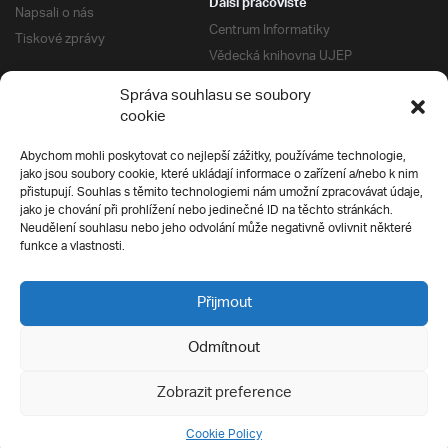
Další pracoviště
Napsali o nás
Centrum Informatiky
Tiskové zprávy
Vědecká knihovna UJEP
Správa kolejí a menz
Správa souhlasu se soubory
Univerzitní centrum podpory
Pro absolventy
cookie
Klub absolventů
Abychom mohli poskytovat co nejlepší zážitky, používáme technologie,
Silverius
jako jsou soubory cookie, které ukládají informace o zařízení a/nebo k nim
Pro uchazeče
přistupují. Souhlas s těmito technologiemi nám umožní zpracovávat údaje,
Přijímací řízení
jako je chování při prohlížení nebo jedinečné ID na těchto stránkách.
Neudělení souhlasu nebo jeho odvolání může negativně ovlivnit některé
E-prihlaska
Ochrana soukromí
funkce a vlastnosti.
Podmínky přijímacího řízení
Přípravné kurzy
Přijmout
Odmítnout
Všechna práva vyhrazena
Zobrazit preference
Cookie Policy