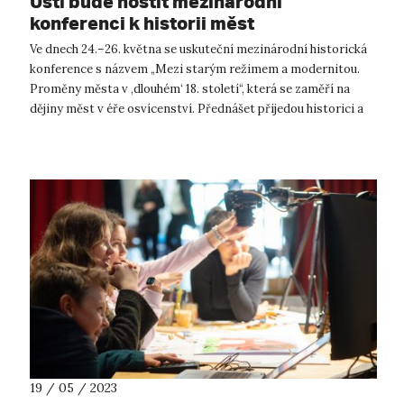
Ústí bude hostit mezinárodní
konferenci k historii měst
Ve dnech 24.–26. května se uskuteční mezinárodní historická
konference s názvem „Mezi starým režimem a modernitou.
Proměny města v ,dlouhém‘ 18. století“, která se zaměří na
dějiny měst v éře osvícenství. Přednášet přijedou historici a
historičky z osm...
19 / 05 / 2023