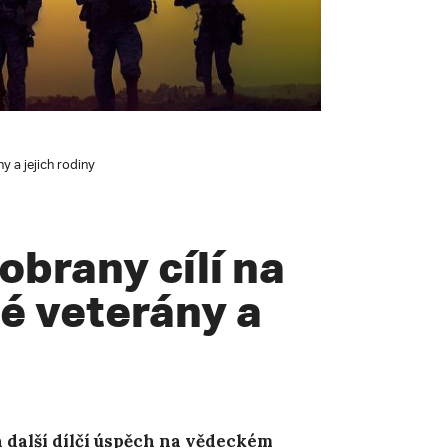
y a jejich rodiny
obrany cílí na
é veterány a
další dílčí ú
spěch na vědeckém