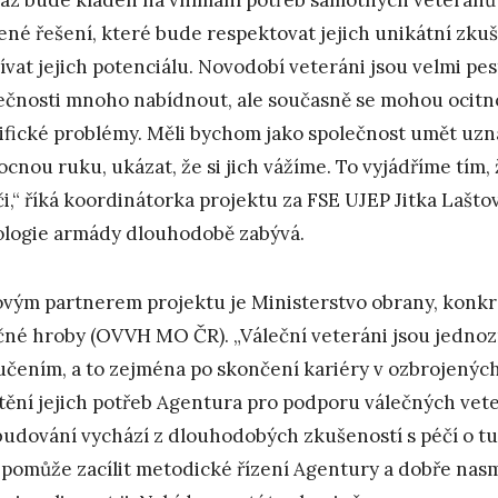
ené řešení, které bude respektovat jejich unikátní zkuše
ívat jejich potenciálu. Novodobí veteráni jsou velmi pe
ečnosti mnoho nabídnout, ale současně se mohou ocitnout
ifické problémy. Měli bychom jako společnost umět uzna
cnou ruku, ukázat, že si jich vážíme. To vyjádříme tím
či,“ říká koordinátorka projektu za FSE UJEP Jitka Lašt
ologie armády dlouhodobě zabývá.
ovým partnerem projektu je Ministerstvo obrany, konk
čné hroby (OVVH MO ČR). „Váleční veteráni jsou jedno
učením, a to zejména po skončení kariéry v ozbrojených
štění jejich potřeb Agentura pro podporu válečných veter
 budování vychází z dlouhodobých zkušeností s péčí o tut
pomůže zacílit metodické řízení Agentury a dobře nas