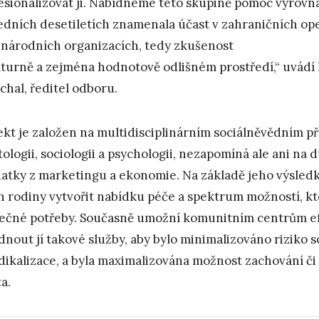
esionalizovat ji. Nabídneme této skupině pomoc vyrovnat
edních desetiletích znamenala účast v zahraničních op
národních organizacích, tedy zkušenost
lturně a zejména hodnotově odlišném prostředí,“ uvádí
chal, ředitel odboru.
ekt je založen na multidisciplinárním sociálněvědním př
tologii, sociologii a psychologii, nezapomíná ale ani na
atky z marketingu a ekonomie. Na základě jeho výsled
ch rodiny vytvořit nabídku péče a spektrum možností, k
ečné potřeby. Současně umožní komunitním centrům efe
dnout jí takové služby, aby bylo minimalizováno riziko 
adikalizace, a byla maximalizována možnost zachování či
a.