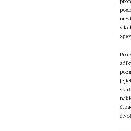
prof
posl
mezi
v ku
Spey
Proj
adik
pozn
jeji
skut
nabí
či r
život