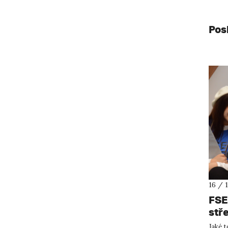
Pos
16 / 
FSE
stř
Jaké t