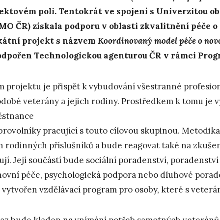
ektovém poli. Tentokrát ve spojení s Univerzitou 
MO ČR) získala podporu v oblasti zkvalitnění péče o 
átní projekt s názvem
Koordinovaný model péče o novo
odpořen Technologickou agenturou ČR v rámci Pro
m projektu je přispět k vybudování všestranné profesioná
dobé veterány a jejich rodiny. Prostředkem k tomu je 
ěstnance
brovolníky pracující s touto cílovou skupinou. Metodik
ch rodinných příslušníků a bude reagovat také na zkušen
ují. Její součástí bude sociální poradenství, poradenství v
ovní péče, psychologická podpora nebo dluhové porad
 vytvořen vzdělávací program pro osoby, které s veterán
az bude kladen na vnímání potřeb samotných veteránů a