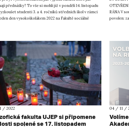
ají přednášky? To vše si mohli již v pondělí 14. listopadu
OTEVŘENÍ
yzkoušet studenti 3. a 4. ročníků středních škol v rámci
RÁNA V sou
Jeden den vysokoškolákem 2022 na Fakultě sociálně
povolen: 
mické...
studijních
11 / 2022
04 / 11 / 
ozofická fakulta UJEP si připomene
Volíme
losti spojené se 17. listopadem
Akade