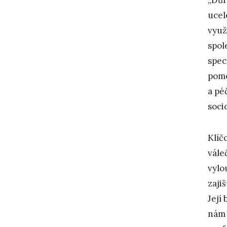
ucel
využ
spol
spec
pomo
a pé
soci
Klíč
vále
vylo
zaji
Její
nám 