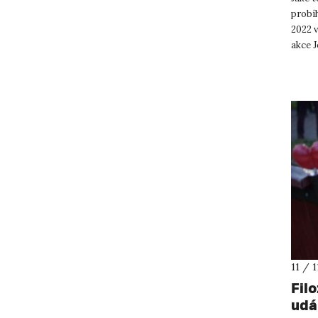
probíh
2022 v
akce 
ekono
11 / 
Fil
udá