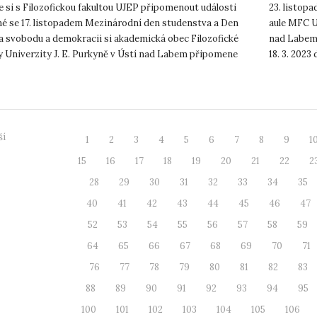
e si s Filozofickou fakultou UJEP připomenout události
23. listopa
né se 17. listopadem Mezinárodní den studenstva a Den
aule MFC U
za svobodu a demokracii si akademická obec Filozofické
nad Labem 
ty Univerzity J. E. Purkyně v Ústí nad Labem připomene
18. 3. 2023
ím pam...
jedn...
ší
1
2
3
4
5
6
7
8
9
1
15
16
17
18
19
20
21
22
2
28
29
30
31
32
33
34
35
40
41
42
43
44
45
46
47
52
53
54
55
56
57
58
59
64
65
66
67
68
69
70
71
76
77
78
79
80
81
82
83
88
89
90
91
92
93
94
95
100
101
102
103
104
105
106