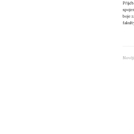
Přijďt
spoje
boje 
fakul
uctěn
Nověj