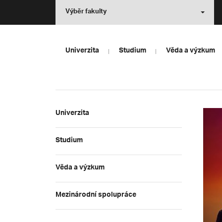
Výběr fakulty
Univerzita
Studium
Věda a výzkum
Univerzita
Studium
Věda a výzkum
Mezinárodní spolupráce