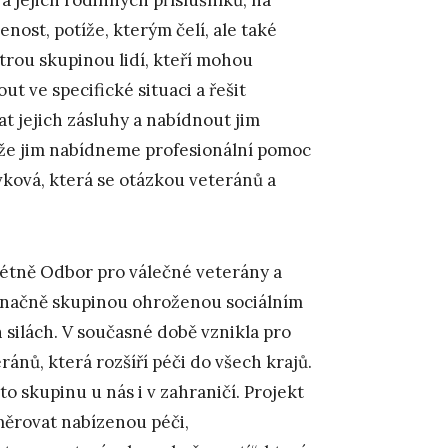
nost, potíže, kterým čelí, ale také
strou skupinou lidí, kteří mohou
 ve specifické situaci a řešit
t jejich zásluhy a nabídnout jim
, že jim nabídneme profesionální pomoc
ovková, která se otázkou veteránů a
rétně Odbor pro válečné veterány a
značně skupinou ohroženou sociálním
 silách. V současné době vznikla pro
ánů, která rozšíří péči do všech krajů.
o skupinu u nás i v zahraničí. Projekt
měrovat nabízenou péči,