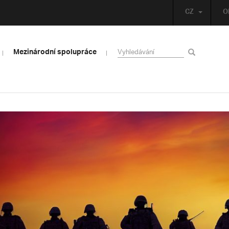
CZ
O
Mezinárodní spolupráce