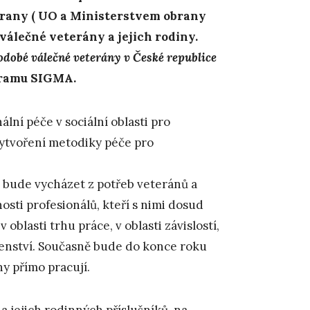
obrany ( UO a Ministerstvem obrany
válečné veterány a jejich rodiny.
dobé válečné veterány v České republice
gramu SIGMA.
lní péče v sociální oblasti pro
vytvoření metodiky péče pro
a bude vycházet z potřeb veteránů a
osti profesionálů, kteří s nimi dosud
 oblasti trhu práce, v oblasti závislostí,
enství. Současně bude do konce roku
y přímo pracují.
 jejich rodinných příslušníků, na