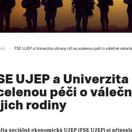
mů
FSE UJEP a Univerzita obrany cílí na ucelenou péči o válečné veterán
SE UJEP a Univerzita 
celenou péči o válečn
ejich rodiny
lta sociálně ekonomická UJEP (FSE UJEP) si připsala 