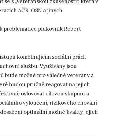
 se s „veteránskou zkušeností“, která v
eracích AČR, OSN a jiných
 k problematice plukovník Robert
ístupu kombinujícím sociální práci,
 duchovní službu. Využívány jsou
ků bude možné pro válečné veterány a
teré budou pružně reagovat na jejich
ktivně oslovovat cílovou skupinu a
sociálního vyloučení, rizikového chování
 dosažení optimální možné kvality jejich