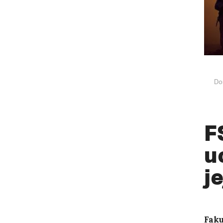
Do
F
u
j
Faku