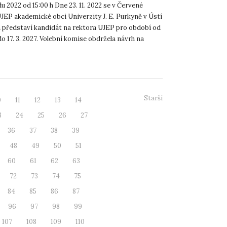
du 2022 od 15:00 h Dne 23. 11. 2022 se v Červené
JEP akademické obci Univerzity J. E. Purkyně v Ústí
představí kandidát na rektora UJEP pro období od
 do 17. 3. 2027. Volební komise obdržela návrh na
Starší
0
11
12
13
14
3
24
25
26
27
36
37
38
39
48
49
50
51
60
61
62
63
72
73
74
75
84
85
86
87
96
97
98
99
107
108
109
110