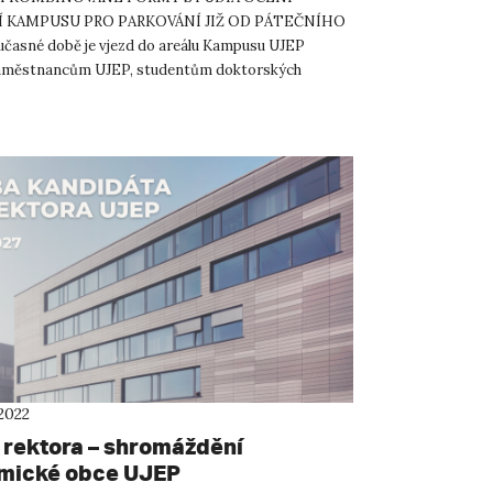
 KAMPUSU PRO PARKOVÁNÍ JIŽ OD PÁTEČNÍHO
časné době je vjezd do areálu Kampusu UJEP
zaměstnancům UJEP, studentům doktorských
 programů UJEP v zaměstnaneckém poměru k u...
2022
 rektora – shromáždění
mické obce UJEP