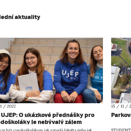
lední aktuality
11 / 2022
15 / 11 / 
 UJEP: O ukázkové přednášky pro
Parkov
edoškoláky je nebývalý zájem
o je být vysokoškolákem, jak vypadá fakulta nebo jak
STUDENT