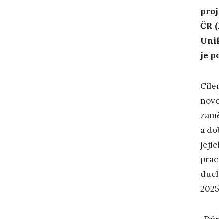
proj
ČR (
Unik
je p
Cíle
novo
zam
a do
jeji
prac
duch
2025
„Důr