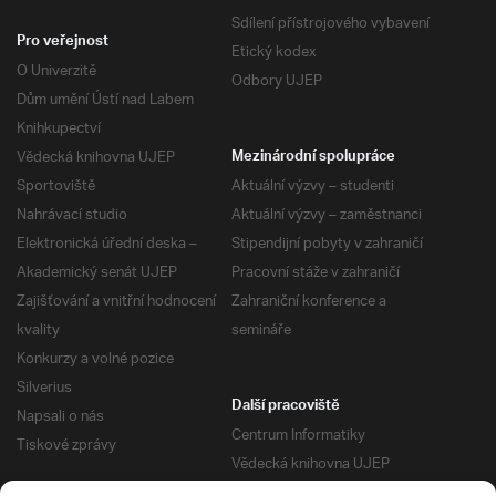
Sdílení přístrojového vybavení
Pro veřejnost
Etický kodex
O Univerzitě
Odbory UJEP
Dům umění Ústí nad Labem
Knihkupectví
Vědecká knihovna UJEP
Mezinárodní spolupráce
Sportoviště
Aktuální výzvy – studenti
Nahrávací studio
Aktuální výzvy – zaměstnanci
Elektronická úřední deska –
Stipendijní pobyty v zahraničí
Akademický senát UJEP
Pracovní stáže v zahraničí
Zajišťování a vnitřní hodnocení
Zahraniční konference a
kvality
semináře
Konkurzy a volné pozice
Silverius
Další pracoviště
Napsali o nás
Centrum Informatiky
Tiskové zprávy
Vědecká knihovna UJEP
Správa kolejí a menz