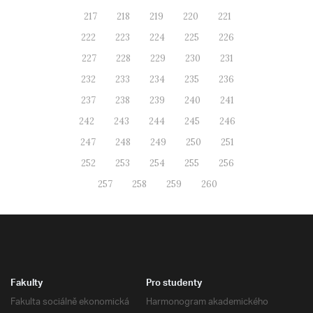
217
218
219
220
221
222
223
224
225
226
227
228
229
230
231
232
233
234
235
236
237
238
239
240
241
242
243
244
245
246
247
248
249
250
251
252
253
254
255
256
257
258
259
260
Fakulty
Pro studenty
Fakulta sociálně ekonomická
Harmonogram akademického