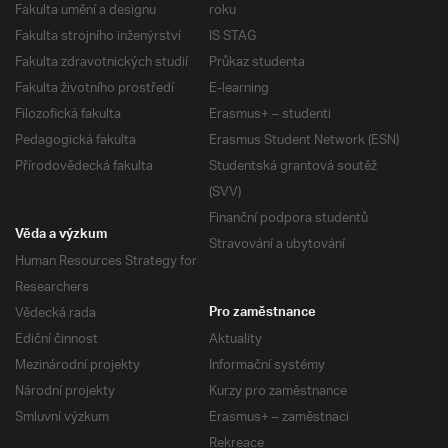
Fakulta umění a designu
roku
Fakulta strojního inženýrství
IS STAG
Fakulta zdravotnických studií
Průkaz studenta
Fakulta životního prostředí
E-learning
Filozofická fakulta
Erasmus+ – studenti
Pedagogická fakulta
Erasmus Student Network (ESN)
Přírodovědecká fakulta
Studentská grantová soutěž
(SVV)
Finanční podpora studentů
Věda a výzkum
Stravování a ubytování
Human Resources Strategy for
Researchers
Vědecká rada
Pro zaměstnance
Ediční činnost
Aktuality
Mezinárodní projekty
Informační systémy
Národní projekty
Kurzy pro zaměstnance
Smluvní výzkum
Erasmus+ – zaměstnaci
Rekreace