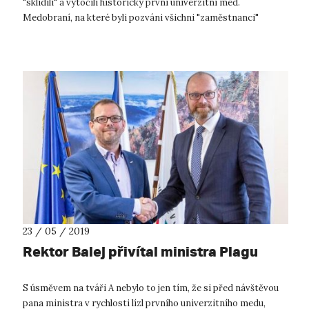
"sklidili" a vytočili historicky první univerzitní med.
Medobraní, na které byli pozváni všichni "zaměstnanci"
univerzity, se (čestně, bez přehá...
23 / 05 / 2019
Rektor Balej přivítal ministra Plagu
S úsměvem na tváři A nebylo to jen tím, že si před návštěvou
pana ministra v rychlosti lízl prvního univerzitního medu,