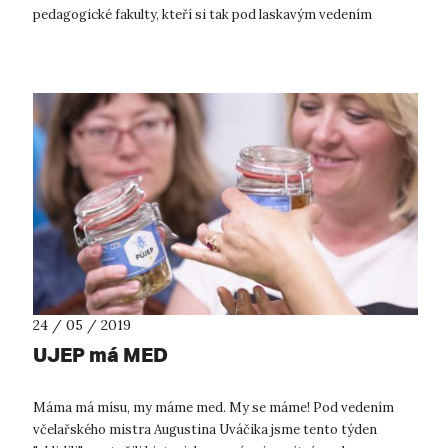
pedagogické fakulty, kteří si tak pod laskavým vedením
odborných garant...
24 / 05 / 2019
UJEP má MED
Máma má mísu, my máme med. My se máme! Pod vedením
včelařského mistra Augustina Uváčika jsme tento týden