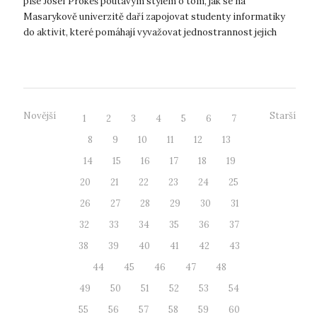
píše Josef Prokeš poutavým stylem o tom, jak se na
Masarykově univerzitě daří zapojovat studenty informatiky
do aktivit, které pomáhají vyvažovat jednostrannost jejich
studijního zaměření. Zaujalo ...
Novější
Starší
1
2
3
4
5
6
7
8
9
10
11
12
13
14
15
16
17
18
19
20
21
22
23
24
25
26
27
28
29
30
31
32
33
34
35
36
37
38
39
40
41
42
43
44
45
46
47
48
49
50
51
52
53
54
55
56
57
58
59
60