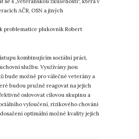
 se s „veteránskou zkušeností“, která v
eracích AČR, OSN a jiných
 k problematice plukovník Robert
ístupu kombinujícím sociální práci,
 duchovní službu. Využívány jsou
ků bude možné pro válečné veterány a
teré budou pružně reagovat na jejich
ktivně oslovovat cílovou skupinu a
sociálního vyloučení, rizikového chování
 dosažení optimální možné kvality jejich