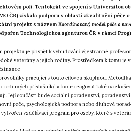
ektovém poli. Tentokrát ve spojení s Univerzitou 
MO ČR) získala podporu v oblasti zkvalitnění péče o 
átní projekt s názvem
Koordinovaný model péče o novo
odpořen Technologickou agenturou ČR v rámci Pro
m projektu je přispět k vybudování všestranné profesioná
dobé veterány a jejich rodiny. Prostředkem k tomu je 
ěstnance
brovolníky pracující s touto cílovou skupinou. Metodik
ch rodinných příslušníků a bude reagovat také na zkušen
ují. Její součástí bude sociální poradenství, poradenství v
ovní péče, psychologická podpora nebo dluhové porad
 vytvořen vzdělávací program pro osoby, které s veterán
az bude kladen na vnímání potřeb samotných veteránů a