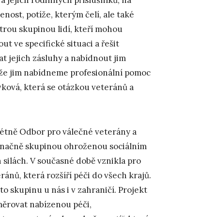
nost, potíže, kterým čelí, ale také
strou skupinou lidí, kteří mohou
 ve specifické situaci a řešit
t jejich zásluhy a nabídnout jim
, že jim nabídneme profesionální pomoc
ovková, která se otázkou veteránů a
rétně Odbor pro válečné veterány a
značně skupinou ohroženou sociálním
 silách. V současné době vznikla pro
ánů, která rozšíří péči do všech krajů.
o skupinu u nás i v zahraničí. Projekt
měrovat nabízenou péči,