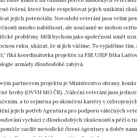
ené řešení, které bude respektovat jejich unikátní zkuše
ívat jejich potenciálu. Novodobí veteráni jsou velmi pe
ečnosti mnoho nabídnout, ale současně se mohou ocitnout
ifické problémy. Měli bychom jako společnost umět uzna
cnou ruku, ukázat, že si jich vážíme. To vyjádříme tím
či,“ říká koordinátorka projektu za FSE UJEP Jitka Lašt
ologie armády dlouhodobě zabývá.
ovým partnerem projektu je Ministerstvo obrany, konk
čné hroby (OVVH MO ČR). „Váleční veteráni jsou jedno
učením, a to zejména po skončení kariéry v ozbrojených
štění jejich potřeb Agentura pro podporu válečných veter
 budování vychází z dlouhodobých zkušeností s péčí o tut
pomůže zacílit metodické řízení Agentury a dobře nas