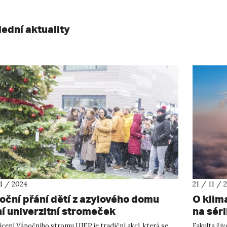
lední aktuality
11 / 2024
21 / 11 / 
oční přání dětí z azylového domu
O klim
ní univerzitní stromeček
na sér
cení Vánočního stromu UJEP je tradiční akcí, která se
Fakulta živ