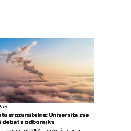
2024
atu srozumitelně: Univerzita zve
ii debat s odborníky
otního prostředí UJEP, ve spolupráci s řadou