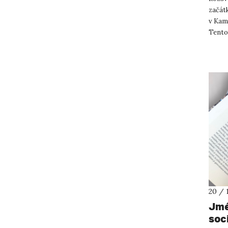
začát
v Kam
Tento
dětí z
20 / 
Jmé
soc