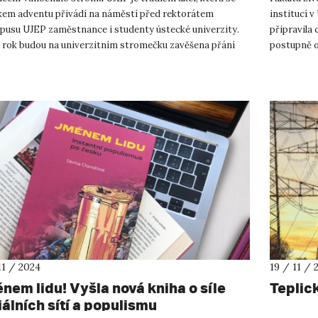
kem adventu přivádí na náměstí před rektorátem
institucí v
pusu UJEP zaměstnance i studenty ústecké univerzity.
připravila
 rok budou na univerzitním stromečku zavěšena přání
postupně o
 Azylového domu pro...
změnou a ze
11 / 2024
19 / 11 / 
nem lidu! Vyšla nová kniha o síle
Teplick
iálních sítí a populismu