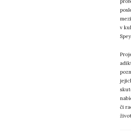
prof
posl
mezi
v ku
Spey
Proj
adik
pozn
jeji
skut
nabí
či r
život