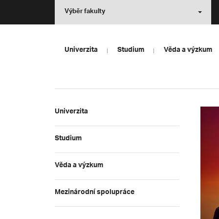
Výběr fakulty
Univerzita
Studium
Věda a výzkum
Univerzita
Studium
Věda a výzkum
Mezinárodní spolupráce