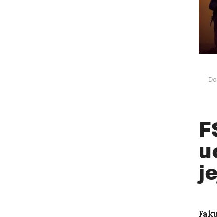
Do
F
u
j
Faku