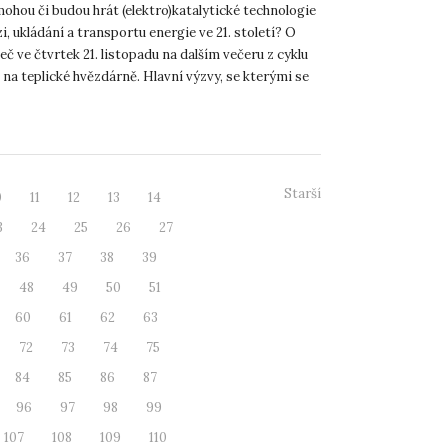
mohou či budou hrát (elektro)katalytické technologie
i, ukládání a transportu energie ve 21. století? O
č ve čtvrtek 21. listopadu na dalším večeru z cyklu
na teplické hvězdárně. Hlavní výzvy, se kterými se
Starší
0
11
12
13
14
3
24
25
26
27
36
37
38
39
48
49
50
51
60
61
62
63
72
73
74
75
84
85
86
87
96
97
98
99
107
108
109
110