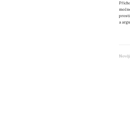
Přícho
možné
prost
a argu
let za
Nověj