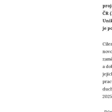
proj
ČR (
Unik
je p
Cíle
novo
zam
a do
jeji
prac
duch
2025
„Důr