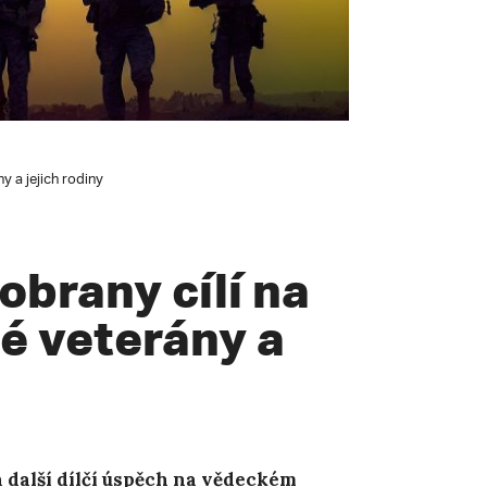
y a jejich rodiny
obrany cílí na
é veterány a
další dílčí ú
spěch na vědeckém