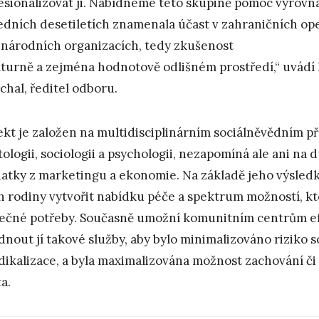
esionalizovat ji. Nabídneme této skupině pomoc vyrovnat
edních desetiletích znamenala účast v zahraničních op
národních organizacích, tedy zkušenost
lturně a zejména hodnotově odlišném prostředí,“ uvádí
chal, ředitel odboru.
ekt je založen na multidisciplinárním sociálněvědním př
tologii, sociologii a psychologii, nezapomíná ale ani na
atky z marketingu a ekonomie. Na základě jeho výsled
ch rodiny vytvořit nabídku péče a spektrum možností, k
ečné potřeby. Současně umožní komunitním centrům efe
dnout jí takové služby, aby bylo minimalizováno riziko 
adikalizace, a byla maximalizována možnost zachování či
a.