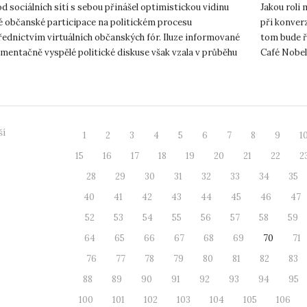
d sociálních sítí s sebou přinášel optimistickou vidinu
Jakou roli 
 občanské participace na politickém procesu
při konverz
řednictvím virtuálních občanských fór. Iluze informované
tom bude ře
mentačně vyspělé politické diskuse však vzala v průběhu
Café Nobel 
 své. O tom...
b...
ší
1
2
3
4
5
6
7
8
9
1
15
16
17
18
19
20
21
22
2
28
29
30
31
32
33
34
35
40
41
42
43
44
45
46
47
52
53
54
55
56
57
58
59
64
65
66
67
68
69
70
71
76
77
78
79
80
81
82
83
88
89
90
91
92
93
94
95
100
101
102
103
104
105
106