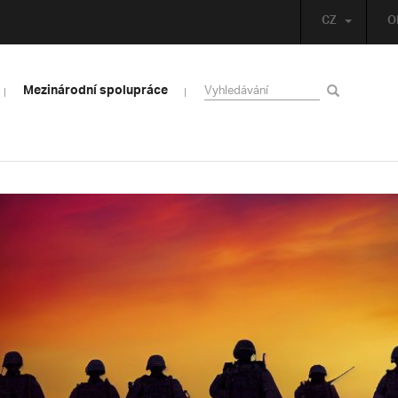
CZ
O
Mezinárodní spolupráce