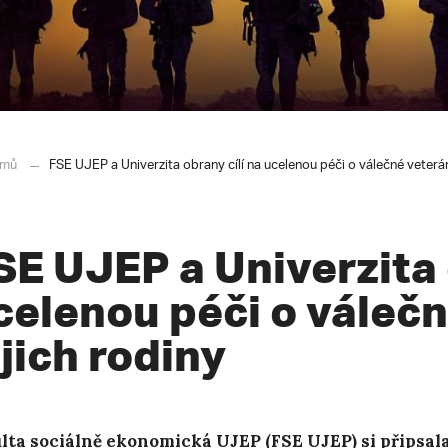
mů
FSE UJEP a Univerzita obrany cílí na ucelenou péči o válečné veterán
SE UJEP a Univerzita 
celenou péči o válečn
ejich rodiny
lta sociálně ekonomická UJEP (FSE UJEP) si připsala 