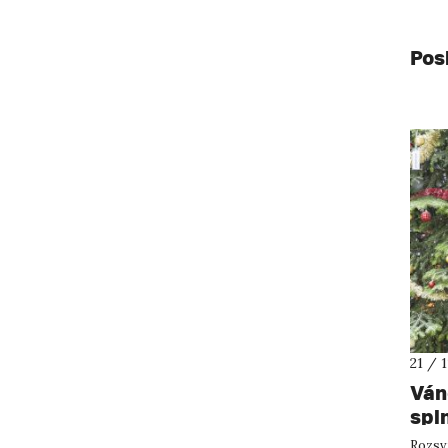
Pos
21 / 
Ván
spl
Rozsví