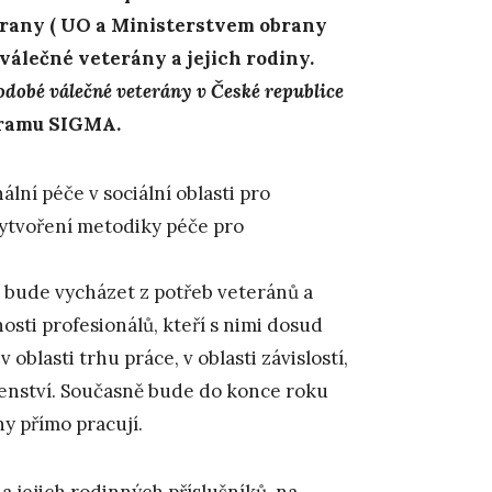
obrany ( UO a Ministerstvem obrany
válečné veterány a jejich rodiny.
dobé válečné veterány v České republice
gramu SIGMA.
lní péče v sociální oblasti pro
vytvoření metodiky péče pro
a bude vycházet z potřeb veteránů a
osti profesionálů, kteří s nimi dosud
 oblasti trhu práce, v oblasti závislostí,
enství. Současně bude do konce roku
y přímo pracují.
 jejich rodinných příslušníků, na