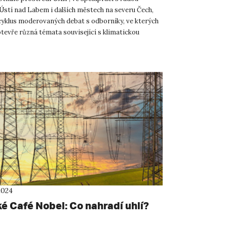
 Ústí nad Labem i dalších městech na severu Čech,
 cyklus moderovaných debat s odborníky, ve kterých
tevře různá témata související s klimatickou
lenou tr...
2024
é Café Nobel: Co nahradí uhlí?