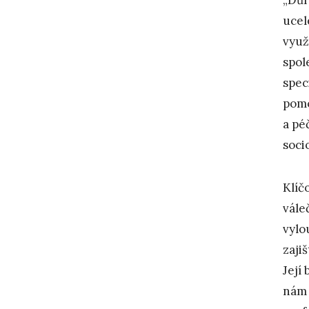
ucel
využ
spol
spec
pomo
a pé
soci
Klíč
vále
vylo
zaji
Její
nám 