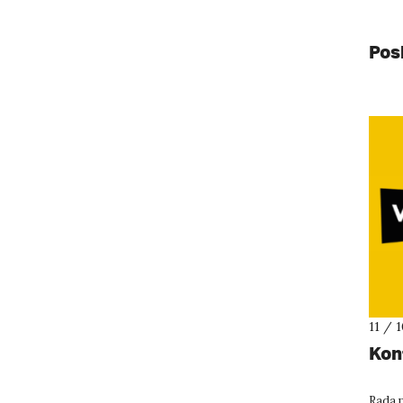
Pos
11 / 
Kon
Rada p