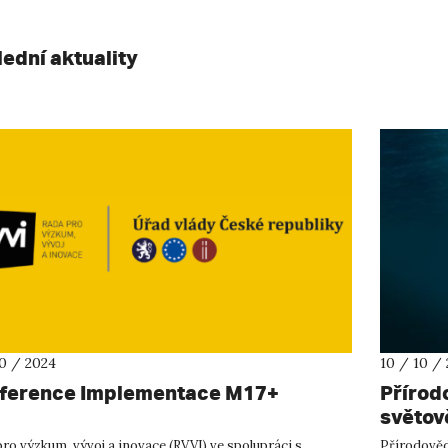
lední aktuality
10 / 2024
10 / 10 /
ference Implementace M17+
Přírod
světov
žralok
ro výzkum, vývoj a inovace (RVVI) ve spolupráci s
Přírodověd