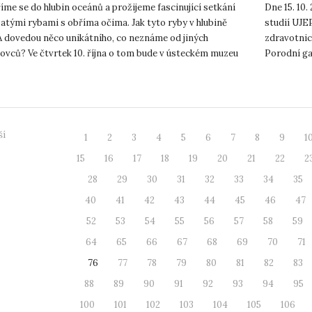
využív
me se do hlubin oceánů a prožijeme fascinující setkání
Dne 15. 10.
atými rybami s obříma očima. Jak tyto ryby v hlubině
studií UJE
 A dovedou něco unikátního, co neznáme od jiných
zdravotnic
ovců? Ve čtvrtek 10. října o tom bude v ústeckém muzeu
Porodní ga
šet zooložk...
o multifun..
ší
1
2
3
4
5
6
7
8
9
1
15
16
17
18
19
20
21
22
2
28
29
30
31
32
33
34
35
40
41
42
43
44
45
46
47
52
53
54
55
56
57
58
59
64
65
66
67
68
69
70
71
76
77
78
79
80
81
82
83
88
89
90
91
92
93
94
95
100
101
102
103
104
105
106