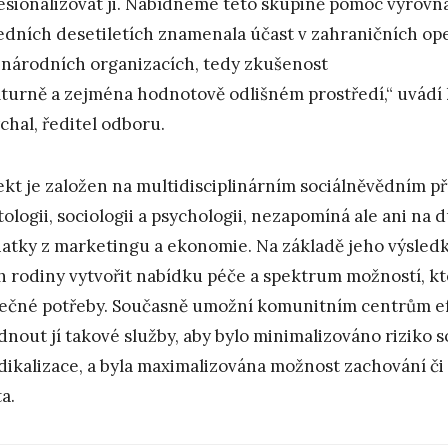
esionalizovat ji. Nabídneme této skupině pomoc vyrovnat
edních desetiletích znamenala účast v zahraničních op
národních organizacích, tedy zkušenost
lturně a zejména hodnotově odlišném prostředí,“ uvádí
chal, ředitel odboru.
ekt je založen na multidisciplinárním sociálněvědním př
tologii, sociologii a psychologii, nezapomíná ale ani na
atky z marketingu a ekonomie. Na základě jeho výsled
ch rodiny vytvořit nabídku péče a spektrum možností, k
ečné potřeby. Současně umožní komunitním centrům efe
dnout jí takové služby, aby bylo minimalizováno riziko 
adikalizace, a byla maximalizována možnost zachování či
a.