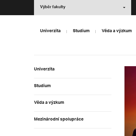
Výběr fakulty
Univerzita
Studium
Věda a výzkum
Univerzita
Studium
Věda a výzkum
Mezinárodní spolupráce