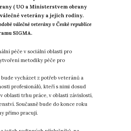
obrany ( UO a Ministerstvem obrany
válečné veterány a jejich rodiny.
dobé válečné veterány v České republice
gramu SIGMA.
lní péče v sociální oblasti pro
vytvoření metodiky péče pro
a bude vycházet z potřeb veteránů a
osti profesionálů, kteří s nimi dosud
 oblasti trhu práce, v oblasti závislostí,
enství. Současně bude do konce roku
y přímo pracují.
 jejich rodinných příslušníků, na