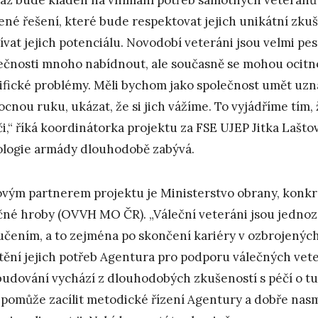
ené řešení, které bude respektovat jejich unikátní zkuše
ívat jejich potenciálu. Novodobí veteráni jsou velmi pe
ečnosti mnoho nabídnout, ale současně se mohou ocitnout
ifické problémy. Měli bychom jako společnost umět uzna
cnou ruku, ukázat, že si jich vážíme. To vyjádříme tím
či,“ říká koordinátorka projektu za FSE UJEP Jitka Lašt
ologie armády dlouhodobě zabývá.
ovým partnerem projektu je Ministerstvo obrany, konk
čné hroby (OVVH MO ČR). „Váleční veteráni jsou jedno
učením, a to zejména po skončení kariéry v ozbrojených
štění jejich potřeb Agentura pro podporu válečných veter
 budování vychází z dlouhodobých zkušeností s péčí o tut
pomůže zacílit metodické řízení Agentury a dobře nas