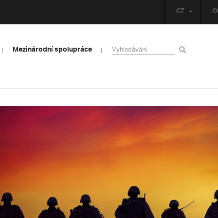
CZ
O
Mezinárodní spolupráce