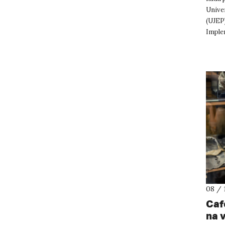
Unive
(UJEP)
Imple
podle 
08 / 
Caf
na 