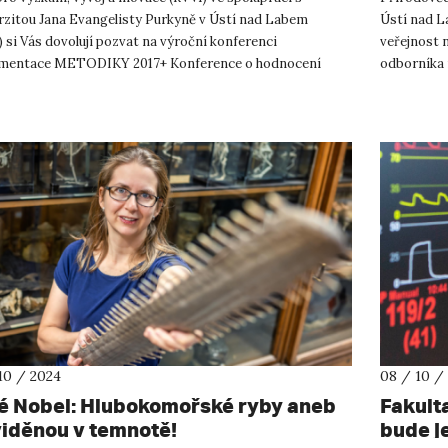
rzitou Jana Evangelisty Purkyně v Ústí nad Labem
Ústí nad L
 si Vás dovolují pozvat na výroční konferenci
veřejnost 
mentace METODIKY 2017+ Konference o hodnocení
odborníka 
Metodiky 2017+, která bude ten...
uskuteční 25
10 / 2024
08 / 10 /
é Nobel: Hlubokomořské ryby aneb
Fakult
viděnou v temnotě!
bude j