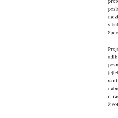
prof
posl
mezi
v ku
Spey
Proj
adik
pozn
jeji
skut
nabí
či r
život