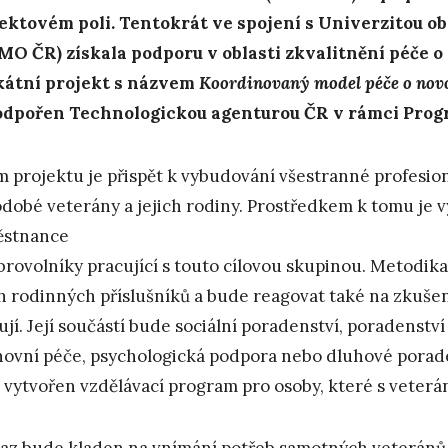
ektovém poli. Tentokrát ve spojení s Univerzitou 
MO ČR) získala podporu v oblasti zkvalitnění péče o 
átní projekt s názvem
Koordinovaný model péče o novo
odpořen Technologickou agenturou ČR v rámci Pro
m projektu je přispět k vybudování všestranné profesioná
dobé veterány a jejich rodiny. Prostředkem k tomu je 
ěstnance
brovolníky pracující s touto cílovou skupinou. Metodik
ch rodinných příslušníků a bude reagovat také na zkušen
ují. Její součástí bude sociální poradenství, poradenství v
ovní péče, psychologická podpora nebo dluhové porad
 vytvořen vzdělávací program pro osoby, které s veterán
az bude kladen na vnímání potřeb samotných veteránů a