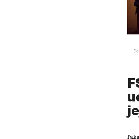
Do
F
u
j
Faku