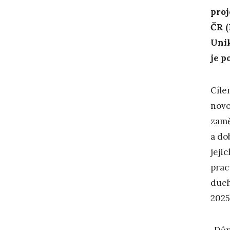
proj
ČR (
Unik
je p
Cíle
novo
zam
a do
jeji
prac
duch
2025
„Důr