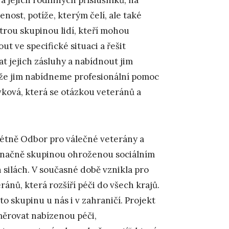
nost, potíže, kterým čelí, ale také
strou skupinou lidí, kteří mohou
 ve specifické situaci a řešit
t jejich zásluhy a nabídnout jim
, že jim nabídneme profesionální pomoc
ovková, která se otázkou veteránů a
rétně Odbor pro válečné veterány a
značně skupinou ohroženou sociálním
 silách. V současné době vznikla pro
ánů, která rozšíří péči do všech krajů.
o skupinu u nás i v zahraničí. Projekt
měrovat nabízenou péči,