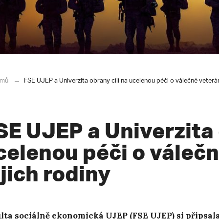
mů
FSE UJEP a Univerzita obrany cílí na ucelenou péči o válečné veterán
SE UJEP a Univerzita 
celenou péči o válečn
ejich rodiny
lta sociálně ekonomická UJEP (FSE UJEP) si připsala 