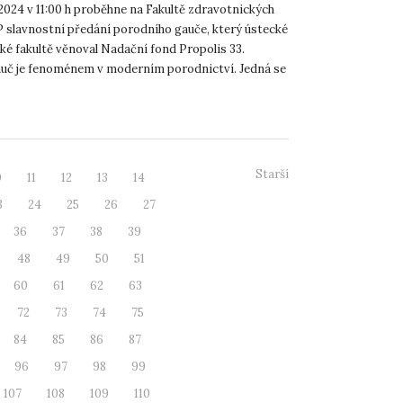
at k výuce porodní gauč
 2024 v 11:00 h proběhne na Fakultě zdravotnických
P slavnostní předání porodního gauče, který ústecké
ké fakultě věnoval Nadační fond Propolis 33.
uč je fenoménem v moderním porodnictví. Jedná se
.
Starší
0
11
12
13
14
3
24
25
26
27
36
37
38
39
48
49
50
51
60
61
62
63
72
73
74
75
84
85
86
87
96
97
98
99
107
108
109
110