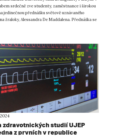
abem srdečně zve studenty, zaměstnance i širokou
na jedinečnou přednášku světově uznávaného
na žraloky, Alessandra De Maddalena. Přednáška se
. října...
 2024
a zdravotnických studií UJEP
edna z prvních v republice