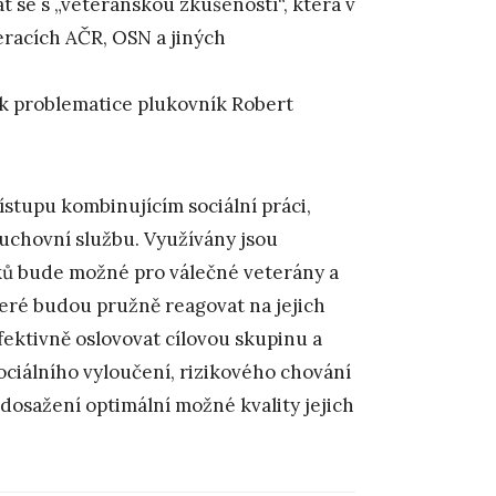
 se s „veteránskou zkušeností“, která v
eracích AČR, OSN a jiných
 k problematice plukovník Robert
ístupu kombinujícím sociální práci,
 duchovní službu. Využívány jsou
ků bude možné pro válečné veterány a
teré budou pružně reagovat na jejich
ktivně oslovovat cílovou skupinu a
sociálního vyloučení, rizikového chování
 dosažení optimální možné kvality jejich