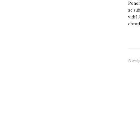
Ponoří
se zub
vidí?
obratl
předná
Nověj