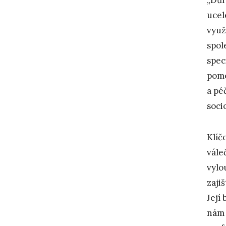
ucel
využ
spol
spec
pomo
a pé
soci
Klíč
vále
vylo
zaji
Její
nám 