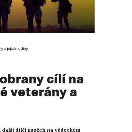
y a jejich rodiny
obrany cílí na
é veterány a
další dílčí ú
spěch na vědeckém