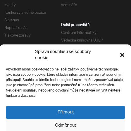
kvality
semináře
Konkurzy a volné pozice
Silverius
Další pracoviště
Napsali o nás
Centrum Informatiky
Tiskové zprávy
Vědecká knihovna UJEP
Správa kolejí a menz
Správa souhlasu se soubory
Univerzitní centrum podpory
Pro absolventy
cookie
Klub absolventů
Abychom mohli poskytovat co nejlepší zážitky, používáme technologie,
Silverius
jako jsou soubory cookie, které ukládají informace o zařízení a/nebo k nim
Pro uchazeče
přistupují. Souhlas s těmito technologiemi nám umožní zpracovávat údaje,
Přijímací řízení
jako je chování při prohlížení nebo jedinečné ID na těchto stránkách.
Neudělení souhlasu nebo jeho odvolání může negativně ovlivnit některé
E-prihlaska
Ochrana soukromí
funkce a vlastnosti.
Podmínky přijímacího řízení
Přípravné kurzy
Přijmout
Odmítnout