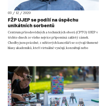
03 / 12 / 2020
FŽP UJEP se podílí na úspěchu
unikátních sorbentů
Centrum přírodovědných a technických oborů (CPTO) UJEP v
těchto dnech ze všeho nejvíce připomíná zakletý zámek.
Chodby jsou prázdné, z některých kanceláří se ozývají tlumené
hlasy akademiků, kteří virtuálně vyučují, konzultují nebo
diskutují. Většina m...