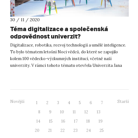
30 / 11 / 2020
Téma digitalizace a společenská
odpovědnost univerzit?
Digitalizace, robotika, rozvoj technologií a umělé inteligence.
To bylo tématem letošní Noci vědců, do které se zapojilo
kolem 100 vědecko-výzkumných institucí, včetně naší
univerzity. V rámci tohoto tématu otevřela Univerzita Jana
Evangelisty Purky...
Novější
Starší
1
2
3
4
5
6
7
8
9
10
11
12
13
14
15
16
17
18
19
20
21
22
23
24
25