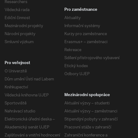
Researchers
Vědecká rada
Pro zaměstnance
Ediční činnost
Aktuality
Mezinárodní projekty
Informační systémy
Národní projekty
Kurzy pro zaměstnance
Smluvní výzkum
Erasmus+ – zaměstnaci
Rekreace
Sdílení přístrojového vybavení
Pro veřejnost
Etický kodex
O Univerzitě
Odbory UJEP
Dům umění Ústí nad Labem
Knihkupectví
Vědecká knihovna UJEP
Mezinárodní spolupráce
Sportoviště
Aktuální výzvy – studenti
Nahrávací studio
Aktuální výzvy – zaměstnanci
Elektronická úřední deska –
Stipendijní pobyty v zahraničí
Akademický senát UJEP
Pracovní stáže v zahraničí
Zajišťování a vnitřní hodnocení
Zahraniční konference a