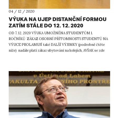
04 / 12 / 2020
VÝUKA NA UJEP DISTANČNÍ FORMOU
ZATÍM STÁLE DO 12. 12. 2020
OD 7. 12. 2020 VÝUKA UMOŽNĚNA STUDENTŮM 1.
ROČNÍKŮ ZÁKAZ OSOBNÍ PŘÍTOMNOSTI STUDENTŮ NA
VÝUCE PROLAMUJÍ také DALŠÍ VÝJIMKY (podrobně čtěte
níže) nadále platí zákaz ubytování na kolejích, AVŠAK se zde
UVEDENÝMI VÝJIMKAMI STÁLE TRVÁ praco...