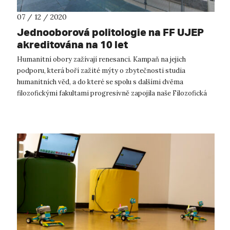
07 / 12 / 2020
Jednooborová politologie na FF UJEP
akreditována na 10 let
Humanitní obory zažívají renesanci. Kampaň na jejich
podporu, která boří zažité mýty o zbytečnosti studia
humanitních věd, a do které se spolu s dalšími dvěma
filozofickými fakultami progresivně zapojila naše Filozofická
fakulta UJEP, slaví úspěchy i v...