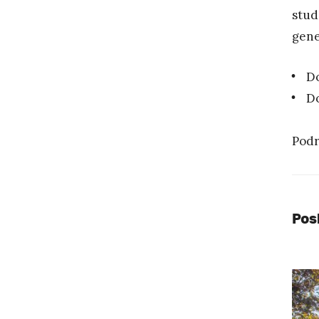
stud
gene
Do
Do
Podr
Pos