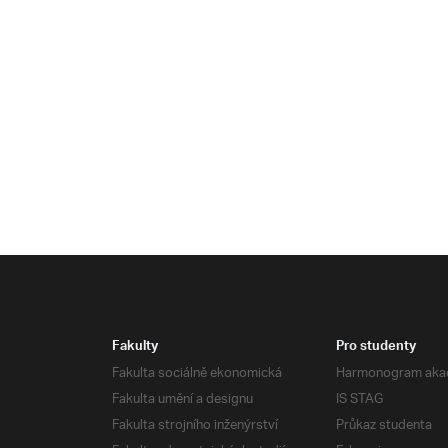
Fakulty
Pro studenty
Fakulta sociálně ekonomická
Harmonogram aka
Fakulta umění a designu
IS STAG
Fakulta strojního inženýrství
Průkaz studenta