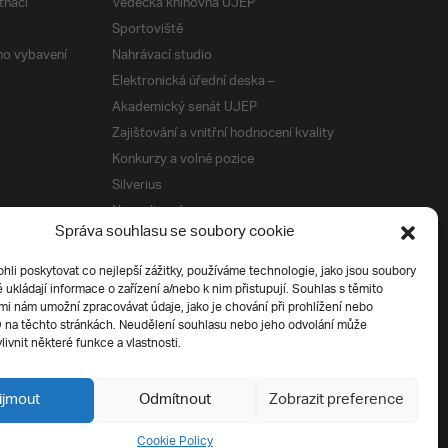
tnaci
Vědecká knihovna UJEP
Sportoviště
ého vybavení
Nahrávací studio
Elektronická úřední deska –
Akademický senát UJEP
Zajišťování a vnitřní hodnocení kvality
Konkurzy a volné pozice
Silverius
Napsali o nás
Správa souhlasu se soubory cookie
Tiskové zprávy
i poskytovat co nejlepší zážitky, používáme technologie, jako jsou soubory
é ukládají informace o zařízení a/nebo k nim přistupují. Souhlas s těmito
í
i nám umožní zpracovávat údaje, jako je chování při prohlížení nebo
D na těchto stránkách. Neudělení souhlasu nebo jeho odvolání může
livnit některé funkce a vlastnosti.
ijmout
Odmítnout
Zobrazit preference
Cookie Policy