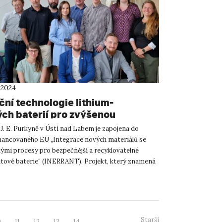
 2024
ční technologie lithium-
ých baterií pro zvýšenou
čnost
J. E. Purkyně v Ústí nad Labem je zapojena do
inancovaného EU „Integrace nových materiálů se
nými procesy pro bezpečnější a recyklovatelné
ntové baterie“ (INERRANT). Projekt, který znamená
pečnosti a ...
Starší
0
11
12
13
14