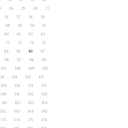
3
24
25
26
27
36
37
38
39
48
49
50
51
60
61
62
63
72
73
74
75
84
85
86
87
96
97
98
99
107
108
109
110
118
119
120
121
129
130
131
132
140
141
142
143
151
152
153
154
162
163
164
165
173
174
175
176