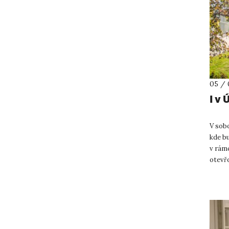
05 / 
I v
V sob
kde b
v rámc
otevř
PřF U