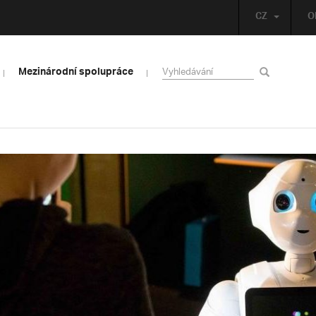
CZ
O
Mezinárodní spolupráce