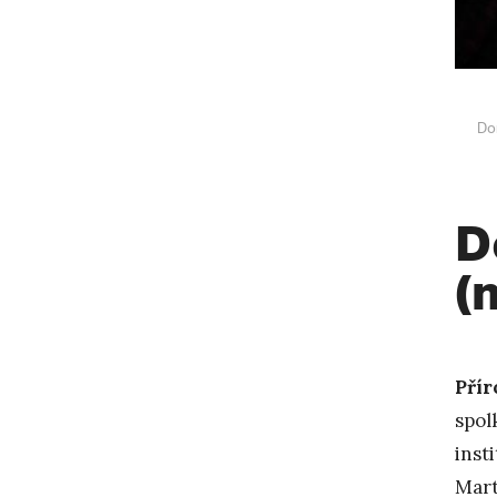
Do
D
(
Přír
spol
inst
Mart