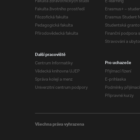
Fakulta zdravotnických studií
E-learning
Fakulta životního prostředí
Erasmus+ – studen
Filozofická fakulta
Erasmus Student N
Pedagogická fakulta
Studentská granto
Přírodovědecká fakulta
Finanční podpora 
Stravování a ubyto
Další pracoviště
Centrum Informatiky
Pro uchazeče
Vědecká knihovna UJEP
Přijímací řízení
Správa kolejí a menz
E-prihlaska
Univerzitní centrum podpory
Podmínky přijímací
Přípravné kurzy
Všechna práva vyhrazena