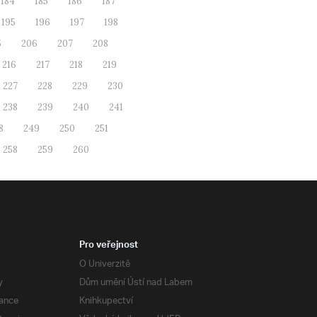
184
185
186
187
195
196
197
198
5
206
207
208
216
217
218
219
227
228
229
230
238
239
240
241
8
249
250
251
258
259
260
Pro veřejnost
O Univerzitě
y
Dům umění Ústí nad Labem
ance
Knihkupectví