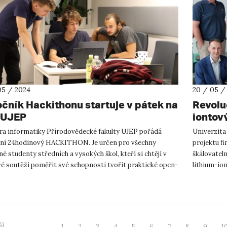
05 / 2024
20 / 05 /
ročník Hackithonu startuje v pátek na
Revolu
 UJEP
iontov
bezpe
ra informatiky Přírodovědecké fakulty UJEP pořádá
Univerzita 
ční 24hodinový HACKITHON. Je určen pro všechny
projektu f
é studenty středních a vysokých škol, kteří si chtějí v
škálovatel
é soutěži poměřit své schopnosti tvořit praktické open-
lithium-io
 aplikace. 4. roč...
posun v bez
ší
1
2
3
4
5
6
7
8
9
1