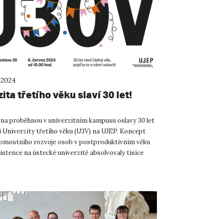
 2024
ita třetího věku slaví 30 let!
vna proběhnou v univerzitním kampusu oslavy 30 let
í Univerzity třetího věku (U3V) na UJEP. Koncept
domostního rozvoje osob v postproduktivním věku
xistence na ústecké univerzitě absolvovaly tisíce
 ...