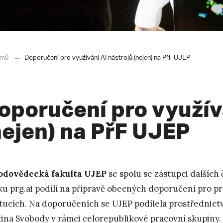
mů
Doporučení pro využívání AI nástrojů (nejen) na PřF UJEP
oporučení pro využív
nejen) na PřF UJEP
odovědecká fakulta UJEP
se spolu se zástupci dalších 
ku prg.ai podílí na přípravě obecných doporučení pro prá
itucích. Na doporučeních se UJEP podílela prostřednict
ina Svobody v rámci
celorepublikové pracovní skupiny.