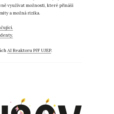
ě využívat možnosti, které přináší
mity a možná rizika.
čující.
denty.
kách
AI Reaktoru PřF UJEP
.