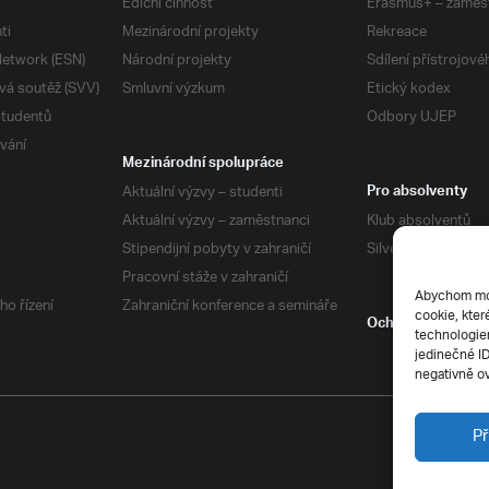
Ediční činnost
Erasmus+ – zaměs
ti
Mezinárodní projekty
Rekreace
etwork (ESN)
Národní projekty
Sdílení přístrojov
vá soutěž (SVV)
Smluvní výzkum
Etický kodex
studentů
Odbory UJEP
vání
Mezinárodní spolupráce
Aktuální výzvy – studenti
Pro absolventy
Aktuální výzvy – zaměstnanci
Klub absolventů
Stipendijní pobyty v zahraničí
Silverius
Pracovní stáže v zahraničí
Abychom mohl
ho řízení
Zahraniční konference a semináře
cookie, kter
Ochrana soukrom
technologiem
jedinečné I
negativně ov
Př