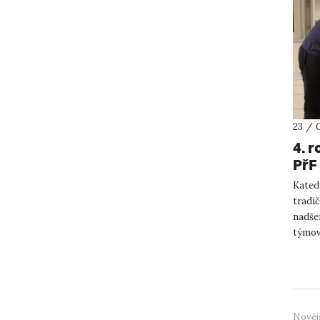
23 / 
4. 
PřF
Kated
tradi
nadšen
týmov
source
Nověj