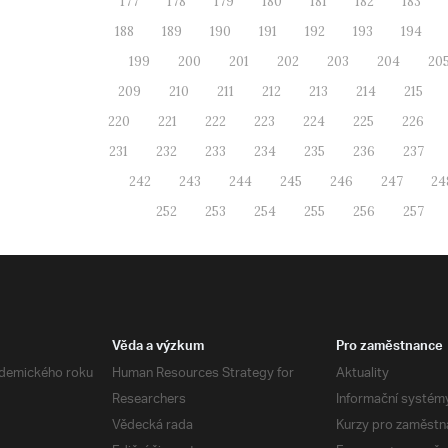
177
178
179
180
181
182
183
188
189
190
191
192
193
194
199
200
201
202
203
204
20
209
210
211
212
213
214
215
220
221
222
223
224
225
226
231
232
233
234
235
236
237
242
243
244
245
246
247
24
252
253
254
255
256
257
Věda a výzkum
Pro zaměstnance
demického roku
Human Resources Strategy for
Aktuality
Researchers
Informační systém
Vědecká rada
Kurzy pro zaměstn