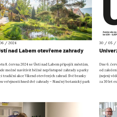
06 / 2024
30 / 05 /
 Ústí nad Labem otevřeme zahrady
Univerz
otu 8. června 2024 se Ústí nad Labem připojí k městům,
Dne 6. čer
ude možné navštívit běžně nepřístupné zahrady a parky
od založen
i tradiční akce Víkend otevřených zahrad. Své branky
(nejen) vě
ou veřejnosti hned dvě zahrady – Naučný botanický park
za 30 let e
JEP a kom...
posluchačů a