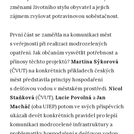
změnami životního stylu obyvatel a jejich
zájmem zvyšovat potravinovou soběstačnost.
První část se zaměřila na komunikaci měst
s veřejností při realizaci modrozelených
opatření. Jak občanům vysvětlit potřebnost a
přínosy těchto projektů?
Martina Sýkorová
(ČVUT) na konkrétních příkladech českých
měst představila principy hospodaření
s dešťovou vodou v městském prostředí.
Nicol
Staňková
(ČVUT),
Lucie Povolná
a
Jan
Macháč
(oba UJEP) potom ve svých příspěvcích
ukázali devět konkrétních pravidel pro lepší
komunikaci modrozelené infrastruktury a
problematiky hospodaření s dešťovou vodou,