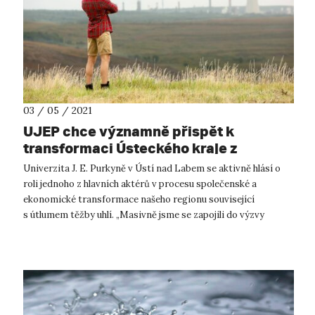
03 / 05 / 2021
UJEP chce významně přispět k
transformaci Ústeckého kraje z
uhelného na kreativní
Univerzita J. E. Purkyně v Ústí nad Labem se aktivně hlásí o
roli jednoho z hlavních aktérů v procesu společenské a
ekonomické transformace našeho regionu související
s útlumem těžby uhlí. „Masivně jsme se zapojili do výzvy
Ústeckého kraje pro před...