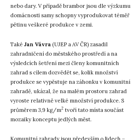
nebo dary. V případě brambor jsou dle výzkumu
domácnosti samy schopny vyprodukovat téměř
pětinu veškeré produkce v zemi.
Také
Jan Vávra
(UJEP a AV ČR) zasadil
zahradničení do městského prostředí a na
výsledcích šetření mezi členy komunitních
zahrad s cílem dozvědět se, kolik množství
produkce se vypěstuje na záhonku v komunitní
zahradě, ukázal, že na malém prostoru zahrad
vyroste relativně velké množství produkce. S
2
průměrem 3,9 kg/m
tvoří tato místa součást
mozaiky konceptu jedlých měst.
Komunitní zahrady jsou především o lidech –