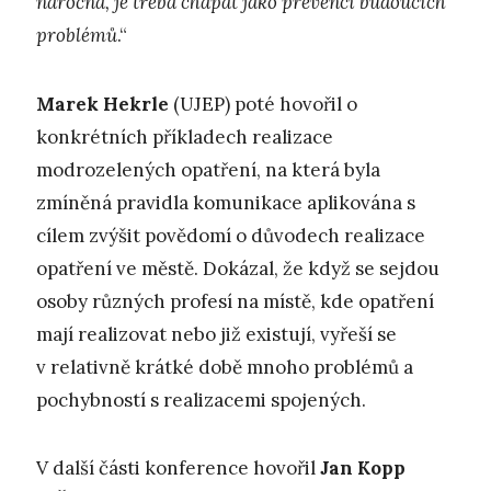
náročná, je třeba chápat jako prevenci budoucích
problémů
.“
Marek Hekrle
(UJEP) poté hovořil o
konkrétních příkladech realizace
modrozelených opatření, na která byla
zmíněná pravidla komunikace aplikována s
cílem zvýšit povědomí o důvodech realizace
opatření ve městě. Dokázal, že když se sejdou
osoby různých profesí na místě, kde opatření
mají realizovat nebo již existují, vyřeší se
v relativně krátké době mnoho problémů a
pochybností s realizacemi spojených.
V další části konference hovořil
Jan Kopp