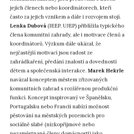
jejích členech nebo koordinátorech, kteří
často za jejich vznikem a dále i rozvojem stojí.
Lenka Dubová
(IEEP, UJEP) přiblížila typického
člena komunitní zahrady, ale i motivace členů a
koordinátorů. Výzkum dále ukázal, že
nejčastější motivací jsou radost ze
zahrádkaření, předání znalostí a dovedností
dětem a společenská interakce.
Marek Hekrle
navázal konceptem městem zřizovaných
komunitních zahrad s rozšířenou produkční
funkcí. Koncept inspirovaný ve Španělsku,
Portugalsku nebo Francii nabízí možnost
pěstování na městských pozemcích pro
sociálně slabé (nízkopříjmové nebo
nezaměstnané členy domácnosti) jako