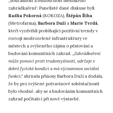
„Současnost a budoucnost městského
zahrádkaření“. Panelisté dané diskuse byli
Radka Pokorná
(KOKOZA),
Štěpán Říha
(Metrofarma),
Barbora Duží
a
Marie Tvrdá
,
kteří vyzdvihli probíhající pozitivní trendy v
rozvoji modrozelené infrastruktury ve
městech a zvýšeného zájmu o pěstování a
budování komunitních zahrad.
„Zahrádkaření
může pomoci proti trudomyslnosti, udržuje v
dobré fyzické kondici a má významnou sociální
funkci,“
shrnula přínosy Barbora Duží a dodala,
že by pro zvýšené potravinové soběstačnosti
bylo vhodné, aby se s budováním komunitních
zahrad počítalo i při nové výstavbě.