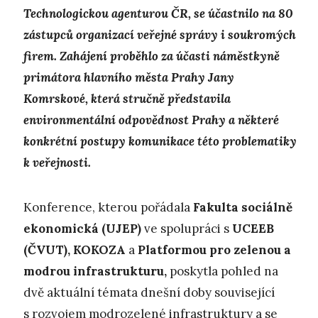
Technologickou agenturou ČR, se účastnilo na 80
zástupců organizací veřejné správy i soukromých
firem. Zahájení proběhlo za účasti náměstkyně
primátora hlavního města Prahy Jany
Komrskové, která stručně představila
environmentální odpovědnost Prahy a některé
konkrétní postupy komunikace této problematiky
k veřejnosti.
Konference, kterou pořádala
Fakulta sociálně
ekonomická
(UJEP)
ve spolupráci s
UCEEB
(ČVUT), KOKOZA
a
Platformou pro zelenou a
modrou infrastrukturu,
poskytla pohled na
dvě aktuální témata dnešní doby související
s rozvojem modrozelené infrastruktury a se