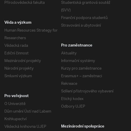
Přírodovědecká fakulta
Studentská grantová soutěž
(SVV)
Finanční podpora studentů
Věda a výzkum
Stravování a ubytování
Human Resources Strategy for
Researchers
Vědecká rada
Pro zaměstnance
Ediční činnost
Aktuality
Mezinárodní projekty
Informační systémy
Národní projekty
Kurzy pro zaměstnance
Smluvní výzkum
Erasmus+ – zaměstnaci
Rekreace
Sdílení přístrojového vybavení
Pro veřejnost
Etický kodex
O Univerzitě
Odbory UJEP
Dům umění Ústí nad Labem
Knihkupectví
Vědecká knihovna UJEP
Mezinárodní spolupráce