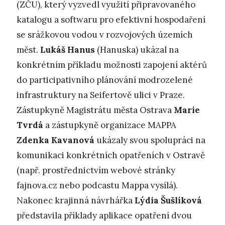
(ZČU), který vyzvedl využití připravovaného
katalogu a softwaru pro efektivní hospodaření
se srážkovou vodou v rozvojových územích
měst.
Lukáš Hanus
(Hanuska) ukázal na
konkrétním příkladu možnosti zapojení aktérů
do participativního plánování modrozelené
infrastruktury na Seifertově ulici v Praze.
Zástupkyně Magistrátu města Ostrava
Marie
Tvrdá
a zástupkyně organizace MAPPA
Zdenka Kavanová
ukázaly svou spolupráci na
komunikaci konkrétních opatřeních v Ostravě
(např. prostřednictvím webové stránky
fajnova.cz nebo podcastu Mappa vysílá).
Nakonec krajinná návrhářka
Lýdia Šušlíková
představila příklady aplikace opatření dvou