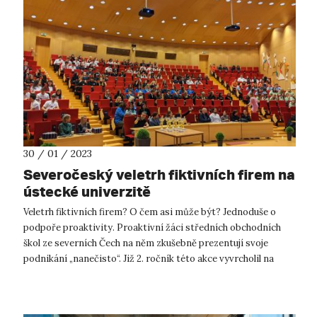
30 / 01 / 2023
Severočeský veletrh fiktivních firem na
ústecké univerzitě
Veletrh fiktivních firem? O čem asi může být? Jednoduše o
podpoře proaktivity. Proaktivní žáci středních obchodních
škol ze severních Čech na něm zkušebně prezentují svoje
podnikání „nanečisto“. Již 2. ročník této akce vyvrcholil na
Univerzitě J. E....