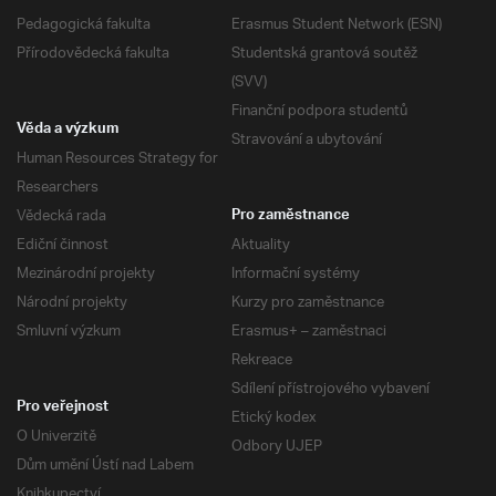
Pedagogická fakulta
Erasmus Student Network (ESN)
Přírodovědecká fakulta
Studentská grantová soutěž
(SVV)
Finanční podpora studentů
Věda a výzkum
Stravování a ubytování
Human Resources Strategy for
Researchers
Vědecká rada
Pro zaměstnance
Ediční činnost
Aktuality
Mezinárodní projekty
Informační systémy
Národní projekty
Kurzy pro zaměstnance
Smluvní výzkum
Erasmus+ – zaměstnaci
Rekreace
Sdílení přístrojového vybavení
Pro veřejnost
Etický kodex
O Univerzitě
Odbory UJEP
Dům umění Ústí nad Labem
Knihkupectví