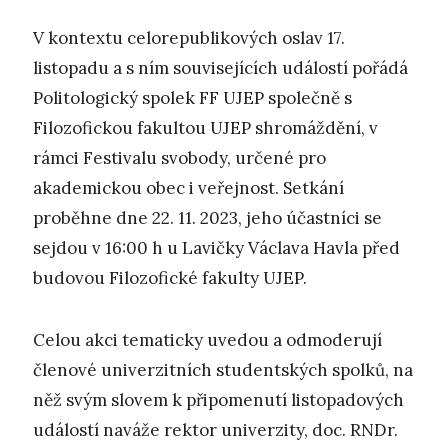
V kontextu celorepublikových oslav 17.
listopadu a s ním souvisejících událostí pořádá
Politologický spolek FF UJEP společně s
Filozofickou fakultou UJEP shromáždění, v
rámci Festivalu svobody, určené pro
akademickou obec i veřejnost. Setkání
proběhne dne 22. 11. 2023, jeho účastníci se
sejdou v 16:00 h u Lavičky Václava Havla před
budovou Filozofické fakulty UJEP.
Celou akci tematicky uvedou a odmoderují
členové univerzitních studentských spolků, na
něž svým slovem k připomenutí listopadových
událostí naváže rektor univerzity, doc. RNDr.