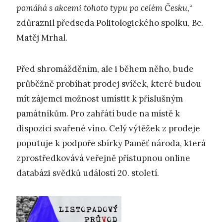
pomáhá s akcemi tohoto typu po celém Česku,
“
zdůraznil předseda Politologického spolku, Bc.
Matěj Mrhal.
Před shromážděním, ale i během něho, bude
průběžně probíhat prodej svíček, které budou
mít zájemci možnost umístit k příslušným
památníkům. Pro zahřátí bude na místě k
dispozici svařené víno. Celý výtěžek z prodeje
poputuje k podpoře sbírky Paměť národa, která
zprostředkovává veřejně přístupnou online
databázi svědků událostí 20. století.