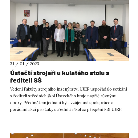
31 / 01 / 2023
Ústečtí strojaři u kulatého stolu s
řediteli SŠ
Vedení Fakulty strojního inženýrství UJEP uspořádalo setkání
s řediteli středních škol Ústeckého kraje napříč různými
obory. Předmětem jednání byla vzájemná spolupráce a
pořádání akcí pro žáky středních škol za přispění FSI UJEP.
Spolupráce mezi dru...