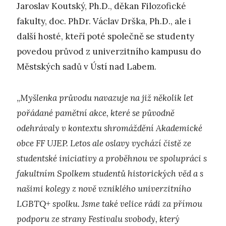
Jaroslav Koutský, Ph.D., děkan Filozofické
fakulty, doc. PhDr. Václav Drška, Ph.D., ale i
další hosté, kteří poté společně se studenty
povedou průvod z univerzitního kampusu do
Městských sadů v Ústí nad Labem.
„
Myšlenka průvodu navazuje na již několik let
pořádané pamětní akce, které se původně
odehrávaly v kontextu shromáždění Akademické
obce FF UJEP. Letos ale oslavy vychází čistě ze
studentské iniciativy a proběhnou ve spolupráci s
fakultním Spolkem studentů historických věd a s
našimi kolegy z nově vzniklého univerzitního
LGBTQ+ spolku. Jsme také velice rádi za přímou
podporu ze strany Festivalu svobody, který