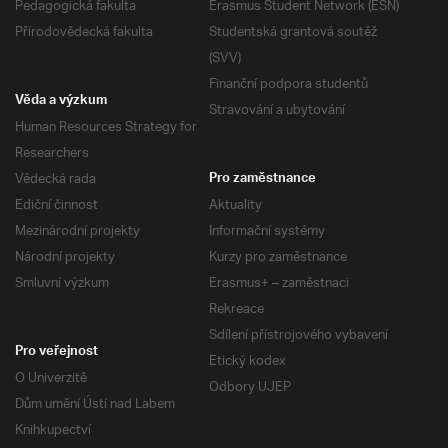
Pedagogická fakulta
Erasmus Student Network (ESN)
Přírodovědecká fakulta
Studentská grantová soutěž
(SVV)
Finanční podpora studentů
Věda a výzkum
Stravování a ubytování
Human Resources Strategy for
Researchers
Vědecká rada
Pro zaměstnance
Ediční činnost
Aktuality
Mezinárodní projekty
Informační systémy
Národní projekty
Kurzy pro zaměstnance
Smluvní výzkum
Erasmus+ – zaměstnaci
Rekreace
Sdílení přístrojového vybavení
Pro veřejnost
Etický kodex
O Univerzitě
Odbory UJEP
Dům umění Ústí nad Labem
Knihkupectví