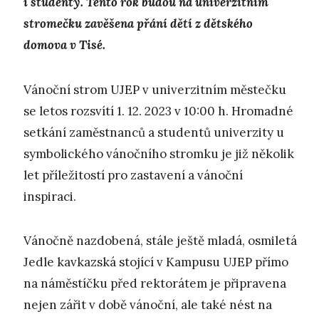
i studenty. Tento rok budou na univerzitním
stromečku zavěšena přání dětí z dětského
domova v Tisé.
Vánoční strom UJEP v univerzitním městečku
se letos rozsvítí 1. 12. 2023 v 10:00 h. Hromadné
setkání zaměstnanců a studentů univerzity u
symbolického vánočního stromku je již několik
let příležitostí pro zastavení a vánoční
inspiraci.
Vánočně nazdobená, stále ještě mladá, osmiletá
Jedle kavkazská stojící v Kampusu UJEP přímo
na náměstíčku před rektorátem je připravena
nejen zářit v době vánoční, ale také nést na