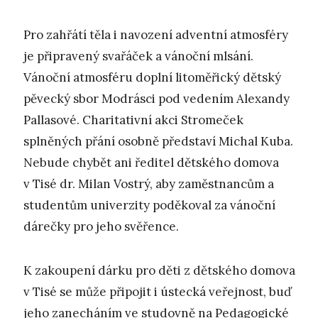
Pro zahřátí těla i navození adventní atmosféry
je připravený svařáček a vánoční mlsání.
Vánoční atmosféru doplní litoměřický dětský
pěvecký sbor Modrásci pod vedením Alexandy
Pallasové. Charitativní akci Stromeček
splněných přání osobně představí Michal Kuba.
Nebude chybět ani ředitel dětského domova
v Tisé dr. Milan Vostrý, aby zaměstnancům a
studentům univerzity poděkoval za vánoční
dárečky pro jeho svěřence.
K zakoupení dárku pro děti z dětského domova
v Tisé se může připojit i ústecká veřejnost, buď
jeho zanecháním ve studovně na Pedagogické