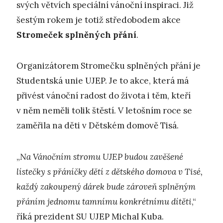
svých větvích speciální vánoční inspiraci. Již
šestým rokem je totiž středobodem akce
Stromeček splněných přání
.
Organizátorem Stromečku splněných přání je
Studentská unie UJEP. Je to akce, která má
přivést vánoční radost do života i těm, kteří
v něm neměli tolik štěstí. V letošním roce se
zaměřila na děti v Dětském domově Tisá.
„
N
a Vánočním stromu UJEP budou zavěšené
lístečky s přáníčky dětí z dětského domova v Tisé,
každý zakoupený dárek bude zároveň splněným
přáním jednomu tamnímu konkrétnímu dítěti
,“
říká prezident SU UJEP Michal Kuba.