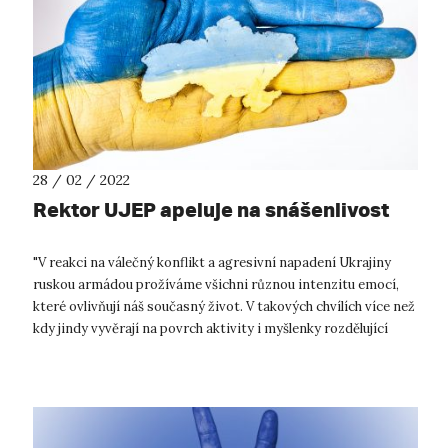
28 / 02 / 2022
Rektor UJEP apeluje na snášenlivost
"V reakci na válečný konflikt a agresivní napadení Ukrajiny
ruskou armádou prožíváme všichni různou intenzitu emocí,
které ovlivňují náš současný život. V takových chvílích více než
kdy jindy vyvěrají na povrch aktivity i myšlenky rozdělující
společnos...