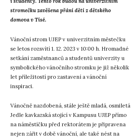
i studenty. Tento rok budou na univerzitním
stromečku zavěšena přání dětí z dětského
domova v Tisé.
Vánoční strom UJEP v univerzitním městečku
se letos rozsvítí 1. 12. 2023 v 10:00 h. Hromadné
setkání zaměstnanců a studentů univerzity u
symbolického vánočního stromku je již několik
let příležitostí pro zastavení a vánoční
inspiraci.
Vánočně nazdobená, stále ještě mladá, osmiletá
Jedle kavkazská stojící v Kampusu UJEP přímo
na náměstíčku před rektorátem je připravena
nejen zářit v době vánoční, ale také nést na