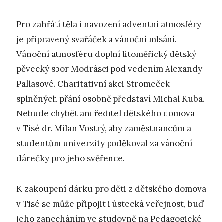
Pro zahřátí těla i navození adventní atmosféry
je připravený svařáček a vánoční mlsání.
Vánoční atmosféru doplní litoměřický dětský
pěvecký sbor Modrásci pod vedením Alexandy
Pallasové. Charitativní akci Stromeček
splněných přání osobně představí Michal Kuba.
Nebude chybět ani ředitel dětského domova
v Tisé dr. Milan Vostrý, aby zaměstnancům a
studentům univerzity poděkoval za vánoční
dárečky pro jeho svěřence.
K zakoupení dárku pro děti z dětského domova
v Tisé se může připojit i ústecká veřejnost, buď
jeho zanecháním ve studovně na Pedagogické