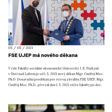
05 / 05 / 2021
FSE UJEP má nového děkana
V čele Fakulty sociálně ekonomické Univerzity J. E. Purkyně
v Ústí nad Labem je od 1. 5. 2021 nový děkan Mgr. Ondřej Moc,
Ph.D. Dosavadní proděkan pro rozvoj a kvalitu FSE UJEP, Mgr.
Ondřej Moc, Ph.D., převzal dne 1. 5. 2021 otěže fakulty po doc.
Ja...