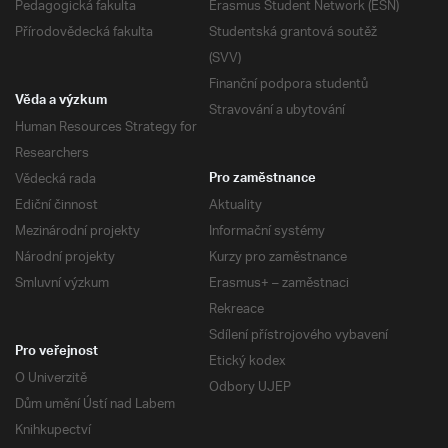
Pedagogická fakulta
Erasmus Student Network (ESN)
Přírodovědecká fakulta
Studentská grantová soutěž
(SVV)
Finanční podpora studentů
Věda a výzkum
Stravování a ubytování
Human Resources Strategy for
Researchers
Vědecká rada
Pro zaměstnance
Ediční činnost
Aktuality
Mezinárodní projekty
Informační systémy
Národní projekty
Kurzy pro zaměstnance
Smluvní výzkum
Erasmus+ – zaměstnaci
Rekreace
Sdílení přístrojového vybavení
Pro veřejnost
Etický kodex
O Univerzitě
Odbory UJEP
Dům umění Ústí nad Labem
Knihkupectví