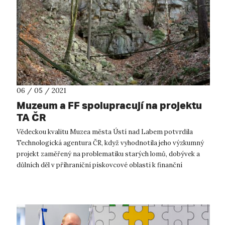
06 / 05 / 2021
Muzeum a FF spolupracují na projektu
TA ČR
Vědeckou kvalitu Muzea města Ústí nad Labem potvrdila
Technologická agentura ČR, když vyhodnotila jeho výzkumný
projekt zaměřený na problematiku starých lomů, dobývek a
důlních děl v příhraniční pískovcové oblasti k finanční
podpoře. Spojí v něm svoje ...