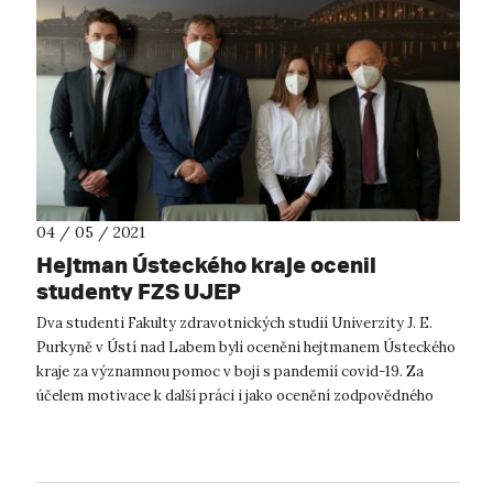
04 / 05 / 2021
Hejtman Ústeckého kraje ocenil
studenty FZS UJEP
Dva studenti Fakulty zdravotnických studií Univerzity J. E.
Purkyně v Ústí nad Labem byli oceněni hejtmanem Ústeckého
kraje za významnou pomoc v boji s pandemií covid-19. Za
účelem motivace k další práci i jako ocenění zodpovědného
přístupu k pracov...