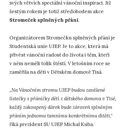
svých větvích speciální vánoční inspiraci. Již
šestým rokem je totiž středobodem akce
Stromeček splněných přání
.
Organizátorem Stromečku splněných přání je
Studentská unie UJEP. Je to akce, která má
přivést vánoční radost do života i těm, kteří
v něm neměli tolik štěstí. V letošním roce se
zaměřila na děti v Dětském domově Tisá.
„
N
a Vánočním stromu UJEP budou zavěšené
lístečky s přáníčky dětí z dětského domova v Tisé,
každý zakoupený dárek bude zároveň splněným
přáním jednomu tamnímu konkrétnímu dítěti
,“
říká prezident SU UJEP Michal Kuba.