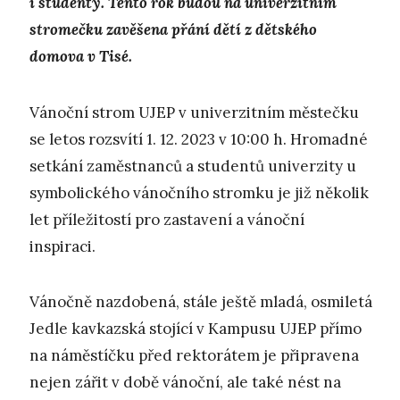
i studenty. Tento rok budou na univerzitním
stromečku zavěšena přání dětí z dětského
domova v Tisé.
Vánoční strom UJEP v univerzitním městečku
se letos rozsvítí 1. 12. 2023 v 10:00 h. Hromadné
setkání zaměstnanců a studentů univerzity u
symbolického vánočního stromku je již několik
let příležitostí pro zastavení a vánoční
inspiraci.
Vánočně nazdobená, stále ještě mladá, osmiletá
Jedle kavkazská stojící v Kampusu UJEP přímo
na náměstíčku před rektorátem je připravena
nejen zářit v době vánoční, ale také nést na