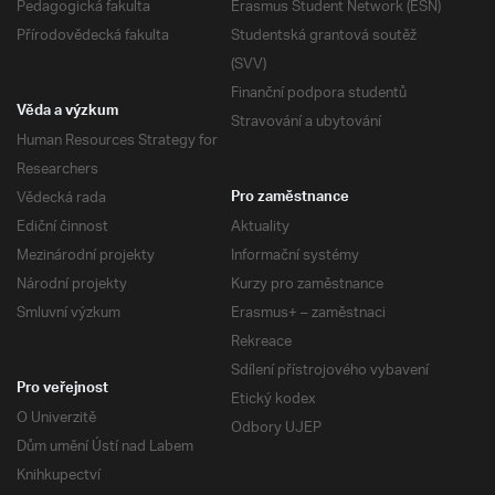
Pedagogická fakulta
Erasmus Student Network (ESN)
Přírodovědecká fakulta
Studentská grantová soutěž
(SVV)
Finanční podpora studentů
Věda a výzkum
Stravování a ubytování
Human Resources Strategy for
Researchers
Vědecká rada
Pro zaměstnance
Ediční činnost
Aktuality
Mezinárodní projekty
Informační systémy
Národní projekty
Kurzy pro zaměstnance
Smluvní výzkum
Erasmus+ – zaměstnaci
Rekreace
Sdílení přístrojového vybavení
Pro veřejnost
Etický kodex
O Univerzitě
Odbory UJEP
Dům umění Ústí nad Labem
Knihkupectví