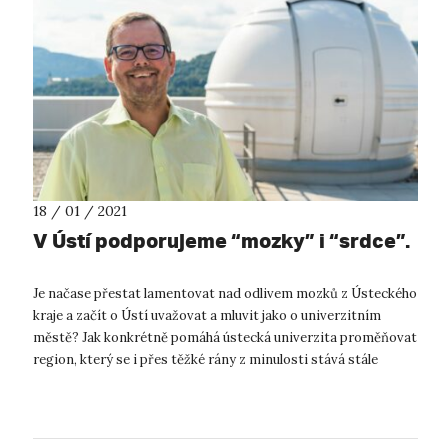
18 / 01 / 2021
V Ústí podporujeme “mozky” i “srdce”.
Je načase přestat lamentovat nad odlivem mozků z Ústeckého
kraje a začít o Ústí uvažovat a mluvit jako o univerzitním
městě? Jak konkrétně pomáhá ústecká univerzita proměňovat
region, který se i přes těžké rány z minulosti stává stále
zajímavěj...