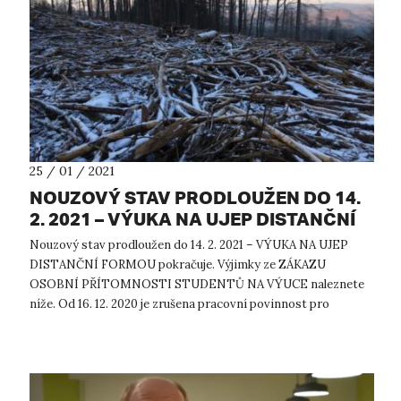
25 / 01 / 2021
NOUZOVÝ STAV PRODLOUŽEN DO 14.
2. 2021 – VÝUKA NA UJEP DISTANČNÍ
FORMOU POKRAČUJE
Nouzový stav prodloužen do 14. 2. 2021 – VÝUKA NA UJEP
DISTANČNÍ FORMOU pokračuje. Výjimky ze ZÁKAZU
OSOBNÍ PŘÍTOMNOSTI STUDENTŮ NA VÝUCE naleznete
níže. Od 16. 12. 2020 je zrušena pracovní povinnost pro
studenty UJEP. Nadále platí zákaz ubyt...