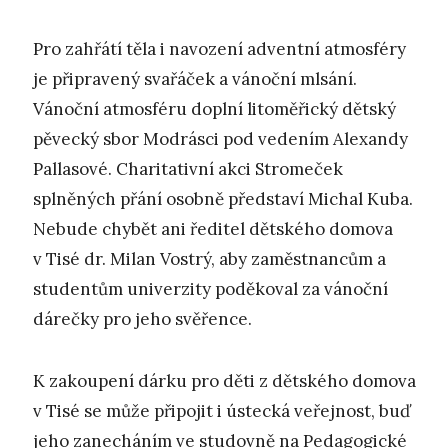
Pro zahřátí těla i navození adventní atmosféry
je připravený svařáček a vánoční mlsání.
Vánoční atmosféru doplní litoměřický dětský
pěvecký sbor Modrásci pod vedením Alexandy
Pallasové. Charitativní akci Stromeček
splněných přání osobně představí Michal Kuba.
Nebude chybět ani ředitel dětského domova
v Tisé dr. Milan Vostrý, aby zaměstnancům a
studentům univerzity poděkoval za vánoční
dárečky pro jeho svěřence.
K zakoupení dárku pro děti z dětského domova
v Tisé se může připojit i ústecká veřejnost, buď
jeho zanecháním ve studovně na Pedagogické