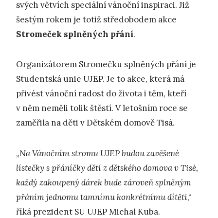
svých větvích speciální vánoční inspiraci. Již
šestým rokem je totiž středobodem akce
Stromeček splněných přání
.
Organizátorem Stromečku splněných přání je
Studentská unie UJEP. Je to akce, která má
přivést vánoční radost do života i těm, kteří
v něm neměli tolik štěstí. V letošním roce se
zaměřila na děti v Dětském domově Tisá.
„
N
a Vánočním stromu UJEP budou zavěšené
lístečky s přáníčky dětí z dětského domova v Tisé,
každý zakoupený dárek bude zároveň splněným
přáním jednomu tamnímu konkrétnímu dítěti
,“
říká prezident SU UJEP Michal Kuba.