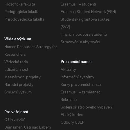
Filozofická fakulta
Erasmus+ – studenti
Pedagogická fakulta
Erasmus Student Network (ESN)
Přírodovědecká fakulta
Studentská grantová soutěž
(SVV)
Finanční podpora studentů
Věda a výzkum
Stravování a ubytování
Human Resources Strategy for
Researchers
Vědecká rada
Pro zaměstnance
Ediční činnost
Aktuality
Mezinárodní projekty
Informační systémy
Národní projekty
Kurzy pro zaměstnance
Smluvní výzkum
Erasmus+ – zaměstnaci
Rekreace
Sdílení přístrojového vybavení
Pro veřejnost
Etický kodex
O Univerzitě
Odbory UJEP
Dům umění Ústí nad Labem