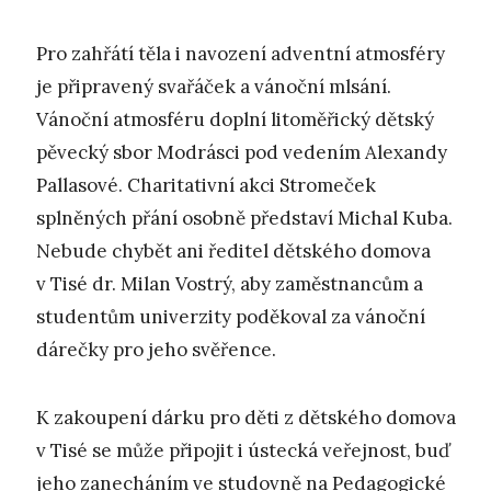
Pro zahřátí těla i navození adventní atmosféry
je připravený svařáček a vánoční mlsání.
Vánoční atmosféru doplní litoměřický dětský
pěvecký sbor Modrásci pod vedením Alexandy
Pallasové. Charitativní akci Stromeček
splněných přání osobně představí Michal Kuba.
Nebude chybět ani ředitel dětského domova
v Tisé dr. Milan Vostrý, aby zaměstnancům a
studentům univerzity poděkoval za vánoční
dárečky pro jeho svěřence.
K zakoupení dárku pro děti z dětského domova
v Tisé se může připojit i ústecká veřejnost, buď
jeho zanecháním ve studovně na Pedagogické