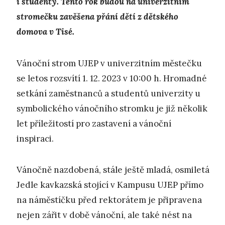
i studenty. Tento rok budou na univerzitním
stromečku zavěšena přání dětí z dětského
domova v Tisé.
Vánoční strom UJEP v univerzitním městečku
se letos rozsvítí 1. 12. 2023 v 10:00 h. Hromadné
setkání zaměstnanců a studentů univerzity u
symbolického vánočního stromku je již několik
let příležitostí pro zastavení a vánoční
inspiraci.
Vánočně nazdobená, stále ještě mladá, osmiletá
Jedle kavkazská stojící v Kampusu UJEP přímo
na náměstíčku před rektorátem je připravena
nejen zářit v době vánoční, ale také nést na