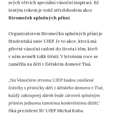
svých větvích speciální vánoční inspiraci. Již
šestým rokem je totiž středobodem akce
Stromeček splněných přání
.
Organizátorem Stromečku splněných přání je
Studentská unie UJEP. Je to akce, která má
přivést vánoční radost do života i těm, kteří
v něm neměli tolik štěstí. V letošním roce se
zaměřila na děti v Dětském domově Tisá.
„
N
a Vánočním stromu UJEP budou zavěšené
lístečky s přáníčky dětí z dětského domova v Tisé,
každý zakoupený dárek bude zároveň splněným
přáním jednomu tamnímu konkrétnímu dítěti
,“
říká prezident SU UJEP Michal Kuba.