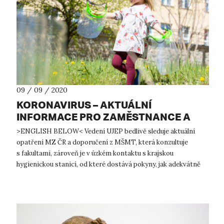
09 / 09 / 2020
KORONAVIRUS – AKTUÁLNÍ
INFORMACE PRO ZAMĚSTNANCE A
STUDENTY UJEP
>ENGLISH BELOW< Vedení UJEP bedlivě sleduje aktuální
opatření MZ ČR a doporučení z MŠMT, která konzultuje
s fakultami, zároveň je v úzkém kontaktu s krajskou
hygienickou stanicí, od které dostává pokyny, jak adekvátně
reagovat na vývoj SARS CoV-...