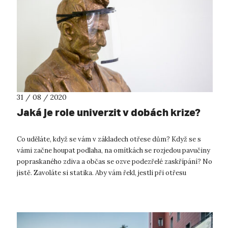
31 / 08 / 2020
Jaká je role univerzit v dobách krize?
Co uděláte, když se vám v základech otřese dům? Když se s
vámi začne houpat podlaha, na omítkách se rozjedou pavučiny
popraskaného zdiva a občas se ozve podezřelé zaskřípání? No
jistě. Zavoláte si statika. Aby vám řekl, jestli při otřesu
neutrpěly nosn...