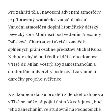
Pro zahřátí těla i navození adventní atmosféry
je připravený svařáček a vánoční mlsání.
Vánoční atmosféru doplní litoměřický dětský
pěvecký sbor Modrásci pod vedením Alexandy
Pallasové. Charitativní akci Stromeček
splněných přání osobně představí Michal Kuba.
Nebude chybět ani ředitel dětského domova
v Tisé dr. Milan Vostrý, aby zaměstnancům a
studentům univerzity poděkoval za vánoční
dárečky pro jeho svěřence.
K zakoupení dárku pro děti z dětského domova
v Tisé se může připojit i ústecká veřejnost, buď
jeho zanecháním ve studovně na Pedagogické