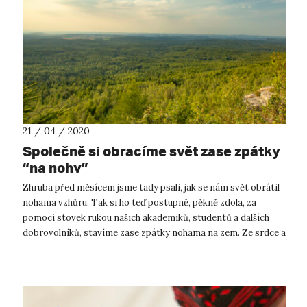
21 / 04 / 2020
Společně si obracíme svět zase zpátky
“na nohy”
Zhruba před měsícem jsme tady psali, jak se nám svět obrátil
nohama vzhůru. Tak si ho teď postupně, pěkně zdola, za
pomoci stovek rukou našich akademiků, studentů a dalších
dobrovolníků, stavíme zase zpátky nohama na zem. Ze srdce a
s velkou poklono...