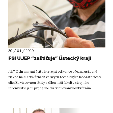
20 / 04 / 2020
FSI UJEP “zaštiťuje” Ústecký kraj!
Jak? Ochrannými štíty, které již od konce března usilovně
tiskne na 3D tiskárnách ve svých technických laboratořích v
ulici Za válcovnou. Štíty z dílen naší fakulty strojního
inženýrství jsou průběžně distribuovány konkrétním
zájemcům na konkrétní odd...