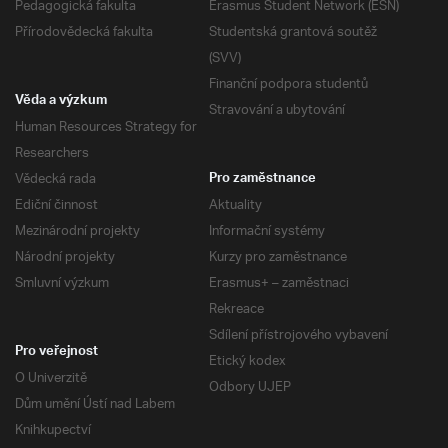
Pedagogická fakulta
Erasmus Student Network (ESN)
Přírodovědecká fakulta
Studentská grantová soutěž
(SVV)
Finanční podpora studentů
Věda a výzkum
Stravování a ubytování
Human Resources Strategy for
Researchers
Vědecká rada
Pro zaměstnance
Ediční činnost
Aktuality
Mezinárodní projekty
Informační systémy
Národní projekty
Kurzy pro zaměstnance
Smluvní výzkum
Erasmus+ – zaměstnaci
Rekreace
Sdílení přístrojového vybavení
Pro veřejnost
Etický kodex
O Univerzitě
Odbory UJEP
Dům umění Ústí nad Labem
Knihkupectví