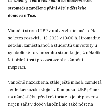
i studenty. Tento rok budou na univerzitním
stromečku zavěšena přání dětí z dětského
domova v Tisé.
Vánoční strom UJEP v univerzitním městečku
se letos rozsvítí 1. 12. 2023 v 10:00 h. Hromadné
setkání zaměstnanců a studentů univerzity u
symbolického vánočního stromku je již několik
let příležitostí pro zastavení a vánoční
inspiraci.
Vánočně nazdobená, stále ještě mladá, osmiletá
Jedle kavkazská stojící v Kampusu UJEP přímo
na náměstíčku před rektorátem je připravena
nejen zářit v době vánoční, ale také nést na