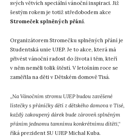
svých větvích speciální vánoční inspiraci. Již
šestým rokem je totiž středobodem akce
Stromeček splněných přání
.
Organizátorem Stromečku splněných přání je
Studentská unie UJEP. Je to akce, která má
přivést vánoční radost do života i těm, kteří
v něm neměli tolik štěstí. V letošním roce se
zaměřila na děti v Dětském domově Tisá.
„
N
a Vánočním stromu UJEP budou zavěšené
lístečky s přáníčky dětí z dětského domova v Tisé,
každý zakoupený dárek bude zároveň splněným
přáním jednomu tamnímu konkrétnímu dítěti
,“
říká prezident SU UJEP Michal Kuba.