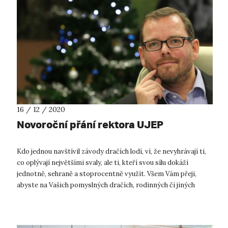
16 / 12 / 2020
Novoroční přání rektora UJEP
Kdo jednou navštívil závody dračích lodí, ví, že nevyhrávají ti,
co oplývají největšími svaly, ale ti, kteří svou sílu dokáží
jednotně, sehraně a stoprocentně využít. Všem Vám přeji,
abyste na Vašich pomyslných dračích, rodinných či jiných
lodích pá...