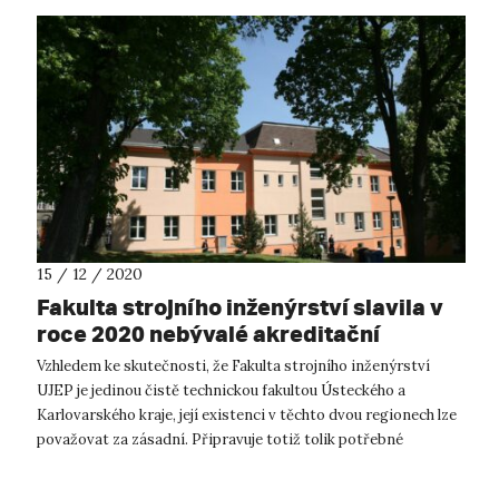
15 / 12 / 2020
Fakulta strojního inženýrství slavila v
roce 2020 nebývalé akreditační
úspěchy
Vzhledem ke skutečnosti, že Fakulta strojního inženýrství
UJEP je jedinou čistě technickou fakultou Ústeckého a
Karlovarského kraje, její existenci v těchto dvou regionech lze
považovat za zásadní. Připravuje totiž tolik potřebné
absolventy technického...