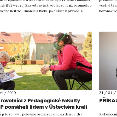
ek (1927-2020) Zasvětil svůj život filosofii, jíž rozuměl po
včetně té n
svého učitele, Emanuela Rádla, jako lásce k pravdě. L...
koronavire
nichž působ
04 / 2020
24 / 04 /
rovolníci z Pedagogické fakulty
PŘÍKA
P pomáhají lidem v Ústeckém kraji
ádnout krizi
jste se i vy v polovině března ze dne na den ocitli v
K ukončení