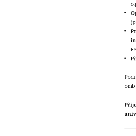
o.
Op
(p
P
in
FS
P
Podr
omb
Přij
univ