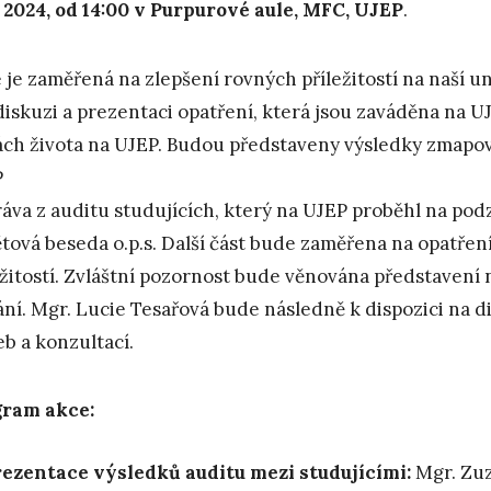
4. 2024, od 14:00 v Purpurové aule, MFC, UJEP
.
 je zaměřená na zlepšení rovných příležitostí na naší u
diskuzi a prezentaci opatření, která jsou zaváděna na U
ách života na UJEP. Budou představeny výsledky zmapová
P
ráva z auditu studujících, který na UJEP proběhl na podz
tová beseda o.p.s. Další část bude zaměřena na opatřen
ežitostí. Zvláštní pozornost bude věnována představení 
ání. Mgr. Lucie Tesařová bude následně k dispozici na d
eb a konzultací.
gram akce:
ezentace výsledků auditu mezi studujícími:
Mgr. Zuz