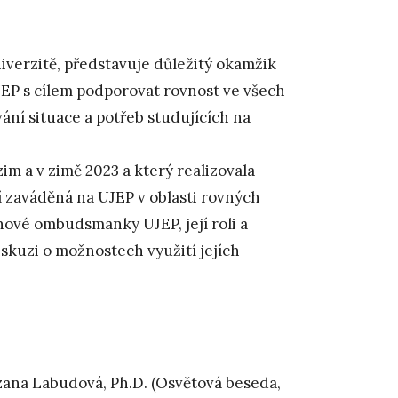
niverzitě, představuje důležitý okamžik
JEP s cílem podporovat rovnost ve všech
ní situace a potřeb studujících na
im a v zimě 2023 a který realizovala
í zaváděná na UJEP v oblasti rovných
nové ombudsmanky UJEP, její roli a
iskuzi o možnostech využití jejích
ana Labudová, Ph.D. (Osvětová beseda,