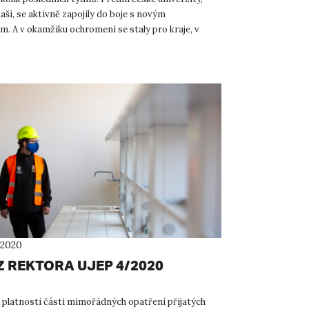
aší, se aktivně zapojily do boje s novým
m. A v okamžiku ochromení se staly pro kraje, v
í, jakýms...
 2020
Z REKTORA UJEP 4/2020
 platnosti části mimořádných opatření přijatých