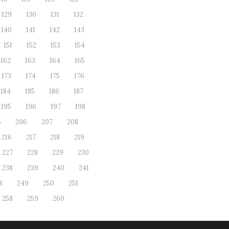
129
130
131
132
140
141
142
143
151
152
153
154
162
163
164
165
173
174
175
176
184
185
186
187
195
196
197
198
5
206
207
208
216
217
218
219
227
228
229
230
238
239
240
241
8
249
250
251
258
259
260