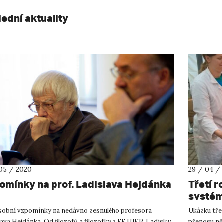
lední aktuality
05 / 2020
29 / 04 /
omínky na prof. Ladislava Hejdánka
Třetí r
systém
sobní vzpomínky na nedávno zesnulého profesora
Ukázku třet
ava Hejdánka. Od filozofů a filozofky z FF UJEP. Ladislav
přenosu ně