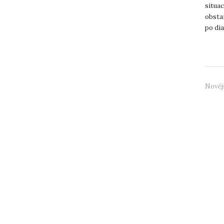
situac
obstar
po dia
Nověj