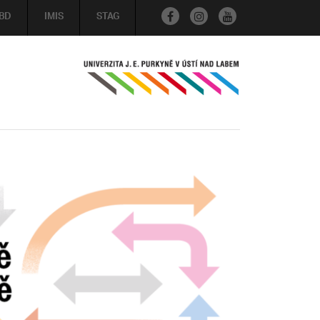
BD
IMIS
STAG