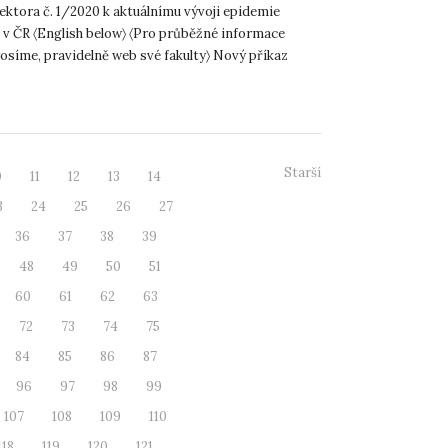
ektora č. 1/2020 k aktuálnímu vývoji epidemie
 v ČR 〈English below〉 〈Pro průběžné informace
rosíme, pravidelně web své fakulty〉 Nový příkaz
nný od 27...
Starší
0
11
12
13
14
3
24
25
26
27
36
37
38
39
48
49
50
51
60
61
62
63
72
73
74
75
84
85
86
87
96
97
98
99
107
108
109
110
118
119
120
121