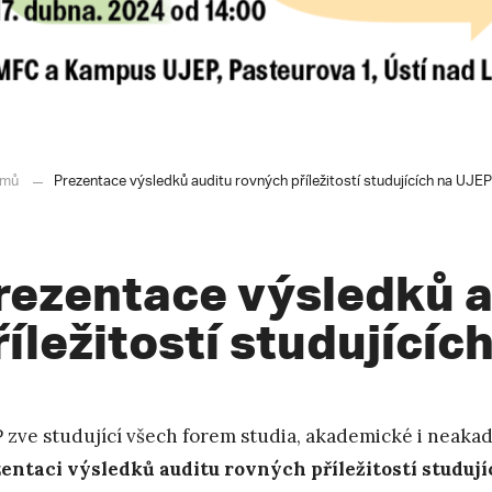
mů
Prezentace výsledků auditu rovných příležitostí studujících na UJEP
rezentace výsledků a
říležitostí studujícíc
 zve studující všech forem studia, akademické i neaka
entaci výsledků auditu rovných příležitostí studují