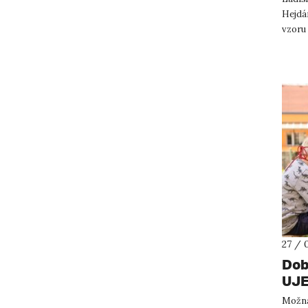
Hejdán
vzoru 
27 / 
Dob
UJE
zvl
Možná 