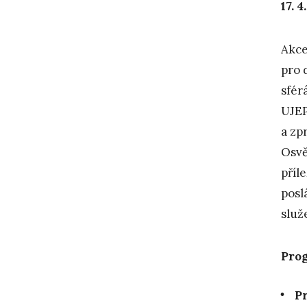
17. 
Akce
pro 
sfér
UJE
a zp
Osvě
příl
posl
služ
Pro
Pr