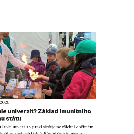
 2020
ole univerzit? Základ imunitního
u státu
í role univerzit v praxi sledujeme všichni v přímém
kolik posledních týdnů. Přední české univerzity,