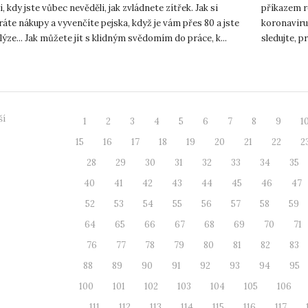
i, kdy jste vůbec nevěděli, jak zvládnete zítřek. Jak si
příkazem r
áte nákupy a vyvenčíte pejska, když je vám přes 80 a jste
koronaviru
lýze... Jak můžete jít s klidným svědomím do práce, k...
sledujte, p
rektora úči
ší
1
2
3
4
5
6
7
8
9
1
15
16
17
18
19
20
21
22
2
28
29
30
31
32
33
34
35
40
41
42
43
44
45
46
47
52
53
54
55
56
57
58
59
64
65
66
67
68
69
70
71
76
77
78
79
80
81
82
83
88
89
90
91
92
93
94
95
100
101
102
103
104
105
106
111
112
113
114
115
116
117