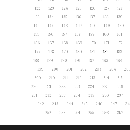
122
123
124
125
126
127
128
133
134
135
136
137
138
139
144
145
146
147
148
149
150
155
156
157
158
159
160
161
166
167
168
169
170
171
172
177
178
179
180
181
182
183
188
189
190
191
192
193
194
199
200
201
202
203
204
20
209
210
211
212
213
214
215
220
221
222
223
224
225
226
231
232
233
234
235
236
237
242
243
244
245
246
247
24
252
253
254
255
256
257