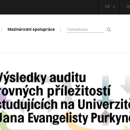
CZ
O
Mezinárodní spolupráce