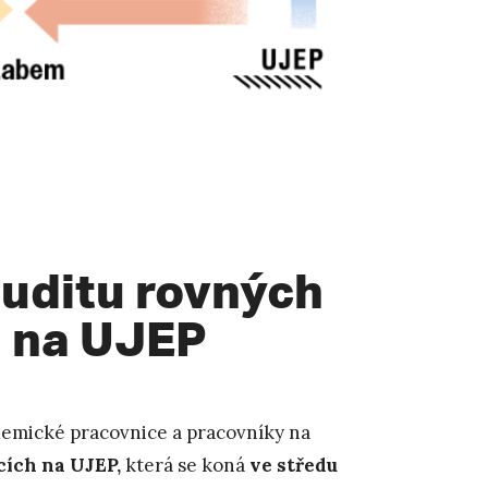
uditu rovných
h na UJEP
demické pracovnice a pracovníky na
cích na UJEP,
která se koná
ve středu