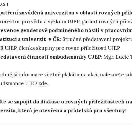
p.s.)
atření zaváděná univerzitou v oblasti rovných příle
rorektor pro vědu a výzkum UJEP, garant rovných přílež
revence genderově podmíněného násilí v pracovní
stitucí a univerzit v ČR:
Stručné představení projektu 
E UJEP, členka skupiny pro rovné příležitosti UJEP
ředstavení činnosti ombudsmanky UJEP:
Mgr. Lucie 
obnější informace včetně plakátu na akci, naleznete
zd
udsmance UJEP
zde
.
ďte se zapojit do diskuse o rovných příležitostech 
erzitu, která je otevřená a přátelská pro všechny!