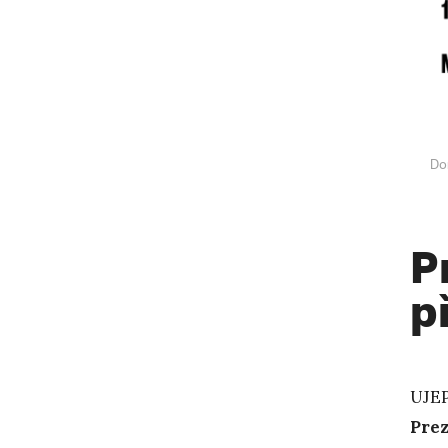
Do
P
p
UJEP
Prez