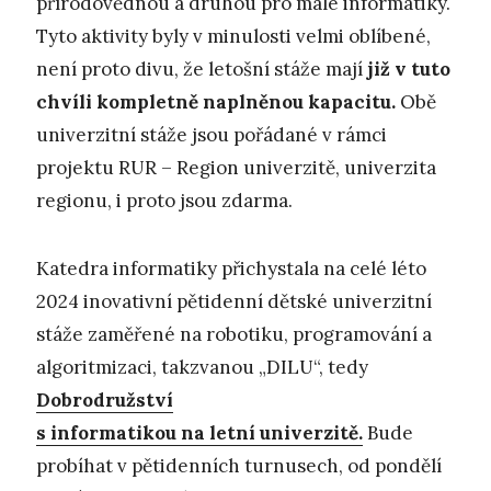
přírodovědnou a druhou pro malé informatiky.
Tyto aktivity byly v minulosti velmi oblíbené,
není proto divu, že letošní stáže mají
již v tuto
chvíli kompletně naplněnou kapacitu.
Obě
univerzitní stáže jsou pořádané v rámci
projektu RUR – Region univerzitě, univerzita
regionu, i proto jsou zdarma.
Katedra informatiky přichystala na celé léto
2024 inovativní pětidenní dětské univerzitní
stáže zaměřené na robotiku, programování a
algoritmizaci, takzvanou „DILU“, tedy
Dobrodružství
s informatikou na letní univerzitě.
Bude
probíhat v pětidenních turnusech, od pondělí