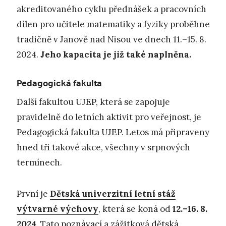
akreditovaného cyklu přednášek a pracovních
dílen pro učitele matematiky a fyziky proběhne
tradičně v Janově nad Nisou ve dnech 11.–15. 8.
2024.
Jeho kapacita je již také naplněna.
Pedagogická fakulta
Další fakultou UJEP, která se zapojuje
pravidelně do letních aktivit pro veřejnost, je
Pedagogická fakulta UJEP. Letos má připraveny
hned tři takové akce, všechny v srpnových
termínech.
První je
Dětská univerzitní letní stáž
výtvarné výchovy
, která se koná od
12.–16. 8.
2024
. Tato poznávací a zážitková dětská