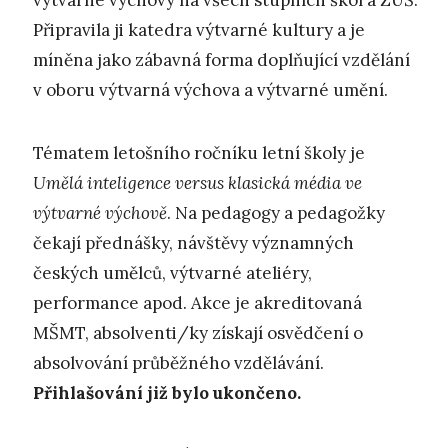
výtvarné výchovy na všech stupních škol a ZUŠ.
Připravila ji katedra výtvarné kultury a je
míněna jako zábavná forma doplňující vzdělání
v oboru výtvarná výchova a výtvarné umění.
Tématem letošního ročníku letní školy je
Umělá inteligence versus klasická média ve
výtvarné výchově
. Na pedagogy a pedagožky
čekají přednášky, návštěvy významných
českých umělců, výtvarné ateliéry,
performance apod. Akce je akreditovaná
MŠMT, absolventi/ky získají osvědčení o
absolvování průběžného vzdělávání.
Přihlašování již bylo ukončeno.