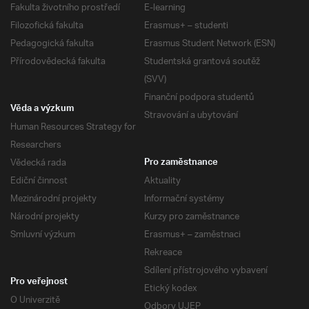
Fakulta životního prostředí
E-learning
Filozofická fakulta
Erasmus+ – studenti
Pedagogická fakulta
Erasmus Student Network (ESN)
Přírodovědecká fakulta
Studentská grantová soutěž
(SVV)
Finanční podpora studentů
Věda a výzkum
Stravování a ubytování
Human Resources Strategy for
Researchers
Vědecká rada
Pro zaměstnance
Ediční činnost
Aktuality
Mezinárodní projekty
Informační systémy
Národní projekty
Kurzy pro zaměstnance
Smluvní výzkum
Erasmus+ – zaměstnaci
Rekreace
Sdílení přístrojového vybavení
Pro veřejnost
Etický kodex
O Univerzitě
Odbory UJEP