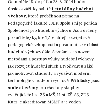
Od neděle 18. do pátku 23. 8. 2024 budou
doslova zážitky nabité
Letní dílny hudební
výchovy
, které proběhnou přímo na
Pedagogické fakultě UJEP. Spolu s ní je pořádá
Společnost pro hudební výchovu. Jsou určeny
pro učitele/ky, kteří/ré chtějí rozvíjet své
pedagogické schopnosti a posunout se v oblasti
hudební výchovy dále. Seznámí se s novými
metodami a postupy výuky hudební výchovy,
jak rozvíjet hudební sluch a tvořivost u žáků,
jak motivovat studenty a využívat moderní
technologie v hudební výchově.
Přihlášky jsou
stále otevřeny
pro všechny skupiny
vyučujících: I. st ZŠ a MŠ, II. st. ZŠ, SŠ, ZUŠ.
Kurz je akreditován MŠMT a je veden