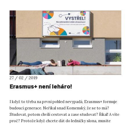
27 / 02 / 2019
Erasmus+ není leháro!
I když to třeba na první pohled nevypadá, Erasmus+ formuje
budoucí generace. Neříkal snad Komenský, že se to má?
Studovat, potom chvíli cestovat a zase studovat? Říkal! A víte
proč? Protože když chcete dát do ledničky slona, musíte
vyndat žirafu. Zkrá...