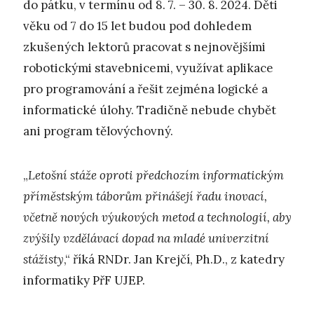
do pátku, v termínu od 8. 7. – 30. 8. 2024. Děti
věku od 7 do 15 let budou pod dohledem
zkušených lektorů pracovat s nejnovějšími
robotickými stavebnicemi, využívat aplikace
pro programování a řešit zejména logické a
informatické úlohy. Tradičně nebude chybět
ani program tělovýchovný.
„
Letošní stáže oproti předchozím informatickým
příměstským táborům přinášejí řadu inovací,
včetně nových výukových metod a technologií, aby
zvýšily vzdělávací dopad na mladé univerzitní
stážisty
,“ říká RNDr. Jan Krejčí, Ph.D., z katedry
informatiky PřF UJEP.