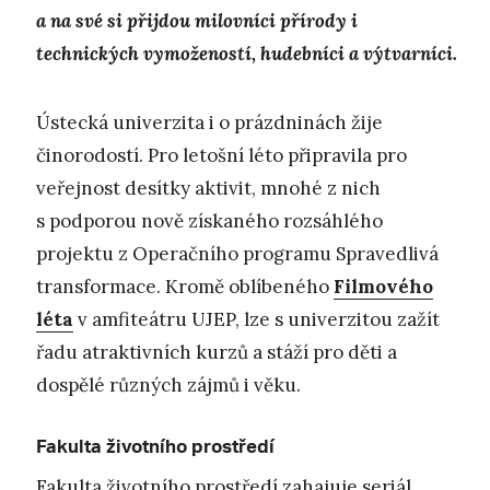
a na své si přijdou milovníci přírody i
technických vymožeností, hudebníci a výtvarníci.
Ústecká univerzita i o prázdninách žije
činorodostí. Pro letošní léto připravila pro
veřejnost desítky aktivit, mnohé z nich
s podporou nově získaného rozsáhlého
projektu z Operačního programu Spravedlivá
transformace. Kromě oblíbeného
Filmového
léta
v amfiteátru UJEP, lze s univerzitou zažít
řadu atraktivních kurzů a stáží pro děti a
dospělé různých zájmů i věku.
Fakulta životního prostředí
Fakulta životního prostředí zahajuje seriál