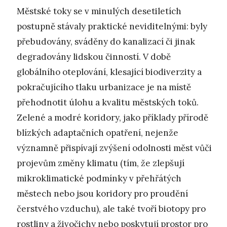
Městské toky se v minulých desetiletích
postupně stávaly praktické neviditelnými: byly
přebudovány, sváděny do kanalizací či jinak
degradovány lidskou činností. V době
globálního oteplování, klesající biodiverzity a
pokračujícího tlaku urbanizace je na místě
přehodnotit úlohu a kvalitu městských toků.
Zelené a modré koridory, jako příklady přírodě
blízkých adaptačních opatření, nejenže
významně přispívají zvýšení odolnosti měst vůči
projevům změny klimatu (tím, že zlepšují
mikroklimatické podmínky v přehřátých
městech nebo jsou koridory pro proudění
čerstvého vzduchu), ale také tvoří biotopy pro
rostliny a živočichy nebo poskytují prostor pro