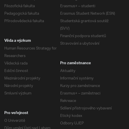
Filozofická fakulta
Erasmus+ – studenti
Pedagogická fakulta
Erasmus Student Network (ESN)
Přírodovědecká fakulta
Studentská grantová soutěž
(SVV)
Finanční podpora studentů
Věda a výzkum
Stravování a ubytování
Human Resources Strategy for
Researchers
Vědecká rada
Pro zaměstnance
Ediční činnost
Aktuality
Mezinárodní projekty
Informační systémy
Národní projekty
Kurzy pro zaměstnance
Smluvní výzkum
Erasmus+ – zaměstnaci
Rekreace
Sdílení přístrojového vybavení
Pro veřejnost
Etický kodex
O Univerzitě
Odbory UJEP
Dům umění Ústí nad Labem