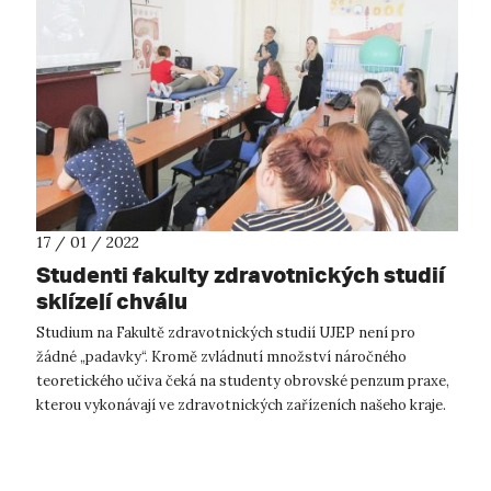
17 / 01 / 2022
Studenti fakulty zdravotnických studií
sklízejí chválu
Studium na Fakultě zdravotnických studií UJEP není pro
žádné „padavky“. Kromě zvládnutí množství náročného
teoretického učiva čeká na studenty obrovské penzum praxe,
kterou vykonávají ve zdravotnických zařízeních našeho kraje.
V tomto ohledu je studium...