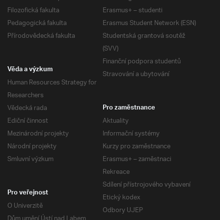
Filozofická fakulta
Erasmus+ – studenti
Pedagogická fakulta
Erasmus Student Network (ESN)
Přírodovědecká fakulta
Studentská grantová soutěž
(SVV)
Finanční podpora studentů
Věda a výzkum
Stravování a ubytování
Human Resources Strategy for
Researchers
Vědecká rada
Pro zaměstnance
Ediční činnost
Aktuality
Mezinárodní projekty
Informační systémy
Národní projekty
Kurzy pro zaměstnance
Smluvní výzkum
Erasmus+ – zaměstnaci
Rekreace
Sdílení přístrojového vybavení
Pro veřejnost
Etický kodex
O Univerzitě
Odbory UJEP
Dům umění Ústí nad Labem