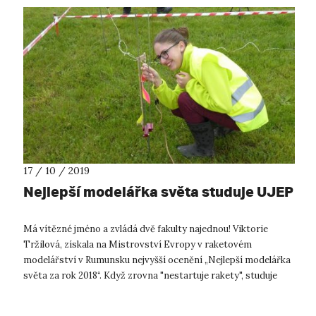
17 / 10 / 2019
Nejlepší modelářka světa studuje UJEP
Má vítězné jméno a zvládá dvě fakulty najednou! Viktorie
Tržilová, získala na Mistrovství Evropy v raketovém
modelářství v Rumunsku nejvyšší ocenění „Nejlepší modelářka
světa za rok 2018“. Když zrovna "nestartuje rakety", studuje
Viktorka 2. ročník...