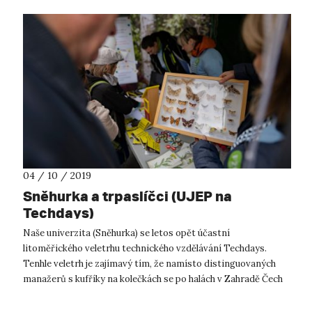
04 / 10 / 2019
Sněhurka a trpaslíčci (UJEP na
Techdays)
Naše univerzita (Sněhurka) se letos opět účastní
litoměřického veletrhu technického vzdělávání Techdays.
Tenhle veletrh je zajímavý tím, že namísto distinguovaných
manažerů s kufříky na kolečkách se po halách v Zahradě Čech
prohánějí žáci základních šk...