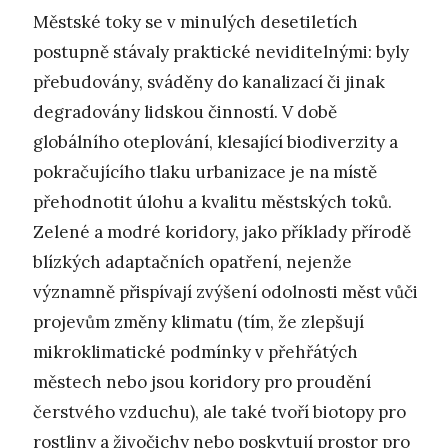
Městské toky se v minulých desetiletích
postupně stávaly praktické neviditelnými: byly
přebudovány, sváděny do kanalizací či jinak
degradovány lidskou činností. V době
globálního oteplování, klesající biodiverzity a
pokračujícího tlaku urbanizace je na místě
přehodnotit úlohu a kvalitu městských toků.
Zelené a modré koridory, jako příklady přírodě
blízkých adaptačních opatření, nejenže
významně přispívají zvýšení odolnosti měst vůči
projevům změny klimatu (tím, že zlepšují
mikroklimatické podmínky v přehřátých
městech nebo jsou koridory pro proudění
čerstvého vzduchu), ale také tvoří biotopy pro
rostliny a živočichy nebo poskytují prostor pro