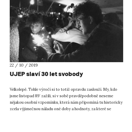
22 / 10 / 2019
UJEP slaví 30 let svobody
Velkolepě. Tohle výročí si to totiž opravdu zaslouží. My, kdo
jsme listopad 89’ zažili, si v sobě pravděpodobně neseme
nějakou osobní vzpomínku, která nám připomíná tu historicky
zcela výjimečnou náladu oné doby a hodnoty, za které se
"bojovalo". N...