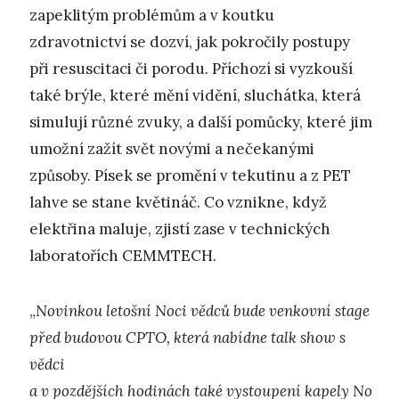
zapeklitým problémům a v koutku
zdravotnictví se dozví, jak pokročily postupy
při resuscitaci či porodu. Příchozí si vyzkouší
také brýle, které mění vidění, sluchátka, která
simulují různé zvuky, a další pomůcky, které jim
umožní zažít svět novými a nečekanými
způsoby. Písek se promění v tekutinu a z PET
lahve se stane květináč. Co vznikne, když
elektřina maluje, zjistí zase v technických
laboratořích CEMMTECH.
„
Novinkou letošní Noci vědců bude venkovní stage
před budovou CPTO, která nabídne talk show s
vědci
a v pozdějších hodinách také vystoupení kapely No