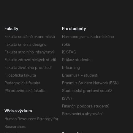
Fakulty
Pro studenty
Fakulta sociálně ekonomická
Harmonogram akademického
Fakulta umění a designu
roku
Fakulta strojního inženýrství
IS STAG
Fakulta zdravotnických studií
Průkaz studenta
Fakulta životního prostředí
E-learning
Filozofická fakulta
Erasmus+ – studenti
Pedagogická fakulta
Erasmus Student Network (ESN)
Přírodovědecká fakulta
Studentská grantová soutěž
(SVV)
Finanční podpora studentů
Věda a výzkum
Stravování a ubytování
Human Resources Strategy for
Researchers