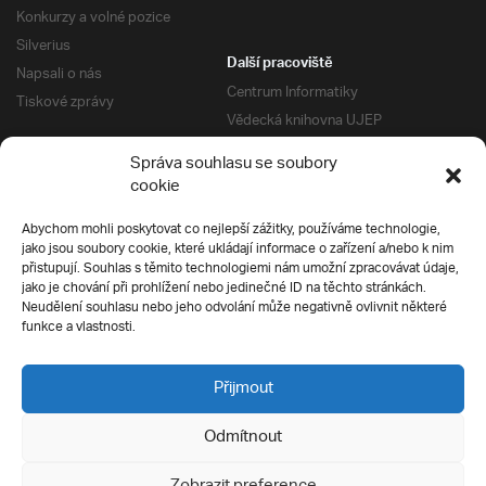
Konkurzy a volné pozice
Silverius
Další pracoviště
Napsali o nás
Centrum Informatiky
Tiskové zprávy
Vědecká knihovna UJEP
Správa kolejí a menz
Správa souhlasu se soubory
Univerzitní centrum podpory
Pro absolventy
cookie
Klub absolventů
Abychom mohli poskytovat co nejlepší zážitky, používáme technologie,
Silverius
jako jsou soubory cookie, které ukládají informace o zařízení a/nebo k nim
Pro uchazeče
přistupují. Souhlas s těmito technologiemi nám umožní zpracovávat údaje,
Přijímací řízení
jako je chování při prohlížení nebo jedinečné ID na těchto stránkách.
Neudělení souhlasu nebo jeho odvolání může negativně ovlivnit některé
E-prihlaska
Ochrana soukromí
funkce a vlastnosti.
Podmínky přijímacího řízení
Přípravné kurzy
Přijmout
Odmítnout
Všechna práva vyhrazena