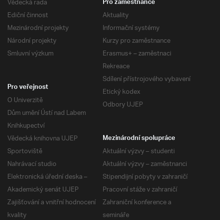
Vědecká rada
Pro zaměstnance
Ediční činnost
Aktuality
Mezinárodní projekty
Informační systémy
Národní projekty
Kurzy pro zaměstnance
Smluvní výzkum
Erasmus+ – zaměstnaci
Rekreace
Sdílení přístrojového vybavení
Pro veřejnost
Etický kodex
O Univerzitě
Odbory UJEP
Dům umění Ústí nad Labem
Knihkupectví
Vědecká knihovna UJEP
Mezinárodní spolupráce
Sportoviště
Aktuální výzvy – studenti
Nahrávací studio
Aktuální výzvy – zaměstnanci
Elektronická úřední deska –
Stipendijní pobyty v zahraničí
Akademický senát UJEP
Pracovní stáže v zahraničí
Zajišťování a vnitřní hodnocení
Zahraniční konference a
kvality
semináře