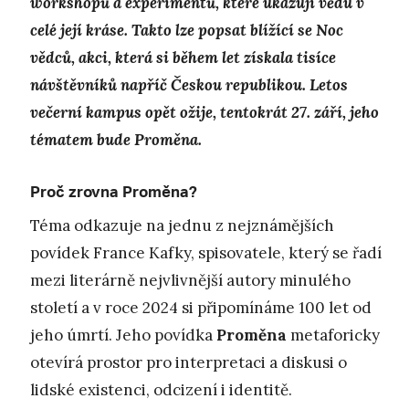
workshopů a experimentů, které ukazují vědu v
celé její kráse. Takto lze popsat blížící se Noc
vědců, akci, která si během let získala tisíce
návštěvníků napříč Českou republikou. Letos
večerní kampus opět ožije, tentokrát 27. září, jeho
tématem bude Proměna.
Proč zrovna Proměna?
Téma odkazuje na jednu z nejznámějších
povídek France Kafky, spisovatele, který se řadí
mezi literárně nejvlivnější autory minulého
století a v roce 2024 si připomínáme 100 let od
jeho úmrtí. Jeho povídka
Proměna
metaforicky
otevírá prostor pro interpretaci a diskusi o
lidské existenci, odcizení i identitě.