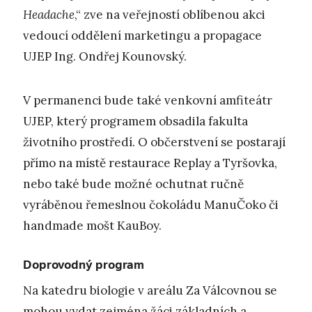
Headache
,“ zve na veřejností oblíbenou akci
vedoucí oddělení marketingu a propagace
UJEP Ing. Ondřej Kounovský.
V permanenci bude také venkovní amfiteátr
UJEP, který programem obsadila fakulta
životního prostředí. O občerstvení se postarají
přímo na místě restaurace Replay a Tyršovka,
nebo také bude možné ochutnat ručně
vyráběnou řemeslnou čokoládu ManuČoko či
handmade mošt KauBoy.
Doprovodný program
Na katedru biologie v areálu Za Válcovnou se
mohou vydat zejména žáci základních a