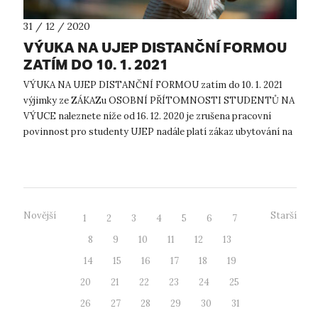
31 / 12 / 2020
VÝUKA NA UJEP DISTANČNÍ FORMOU
ZATÍM DO 10. 1. 2021
VÝUKA NA UJEP DISTANČNÍ FORMOU zatím do 10. 1. 2021
výjimky ze ZÁKAZu OSOBNÍ PŘÍTOMNOSTI STUDENTŮ NA
VÝUCE naleznete níže od 16. 12. 2020 je zrušena pracovní
povinnost pro studenty UJEP nadále platí zákaz ubytování na
kolejích, AVŠAK také s VÝ...
Novější
Starší
1
2
3
4
5
6
7
8
9
10
11
12
13
14
15
16
17
18
19
20
21
22
23
24
25
26
27
28
29
30
31