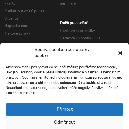
kvality
semináře
Konkurzy a volné pozice
Silverius
Další pracoviště
Napsali o nás
Centrum Informatiky
Tiskové zprávy
Vědecká knihovna UJEP
Správa kolejí a menz
Správa souhlasu se soubory
Univerzitní centrum podpory
Pro absolventy
cookie
Klub absolventů
Abychom mohli poskytovat co nejlepší zážitky, používáme technologie,
Silverius
jako jsou soubory cookie, které ukládají informace o zařízení a/nebo k nim
Pro uchazeče
přistupují. Souhlas s těmito technologiemi nám umožní zpracovávat údaje,
Přijímací řízení
jako je chování při prohlížení nebo jedinečné ID na těchto stránkách.
Neudělení souhlasu nebo jeho odvolání může negativně ovlivnit některé
E-prihlaska
Ochrana soukromí
funkce a vlastnosti.
Podmínky přijímacího řízení
Přípravné kurzy
Přijmout
Odmítnout