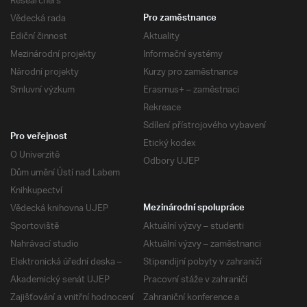
Researchers
Vědecká rada
Pro zaměstnance
Ediční činnost
Aktuality
Mezinárodní projekty
Informační systémy
Národní projekty
Kurzy pro zaměstnance
Smluvní výzkum
Erasmus+ – zaměstnaci
Rekreace
Sdílení přístrojového vybavení
Pro veřejnost
Etický kodex
O Univerzitě
Odbory UJEP
Dům umění Ústí nad Labem
Knihkupectví
Vědecká knihovna UJEP
Mezinárodní spolupráce
Sportoviště
Aktuální výzvy – studenti
Nahrávací studio
Aktuální výzvy – zaměstnanci
Elektronická úřední deska –
Stipendijní pobyty v zahraničí
Akademický senát UJEP
Pracovní stáže v zahraničí
Zajišťování a vnitřní hodnocení
Zahraniční konference a