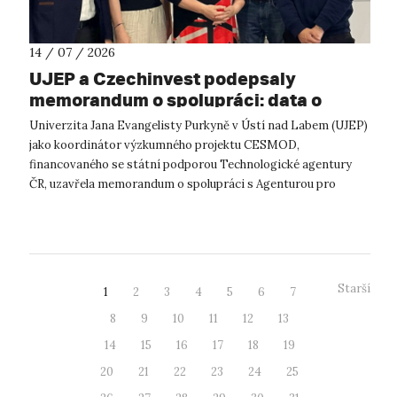
14 / 07 / 2026
UJEP a Czechinvest podepsaly
memorandum o spolupráci: data o
podnikatelském prostředí posílí
Univerzita Jana Evangelisty Purkyně v Ústí nad Labem (UJEP)
výzkum CESMOD
jako koordinátor výzkumného projektu CESMOD,
financovaného se státní podporou Technologické agentury
ČR, uzavřela memorandum o spolupráci s Agenturou pro
podporu podnikání a investic CzechInve...
Starší
1
2
3
4
5
6
7
8
9
10
11
12
13
14
15
16
17
18
19
20
21
22
23
24
25