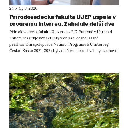
24 / 07 / 2026
Přírodovědecká fakulta UJEP uspěla v
programu Interreg. Zahajuje další dva
přeshraniční projekty se saskými
Přírodovědecká fakulta Univerzity J. E. Purkyně v Ústí nad
partnery
Labem rozšiřuje své aktivity v oblasti česko-saské
přeshraniční spolupráce. V rámci Programu EU Interreg
Česko–Sasko 2021–2027 byly od července schváleny dva nové
projekty, které propojí české ...