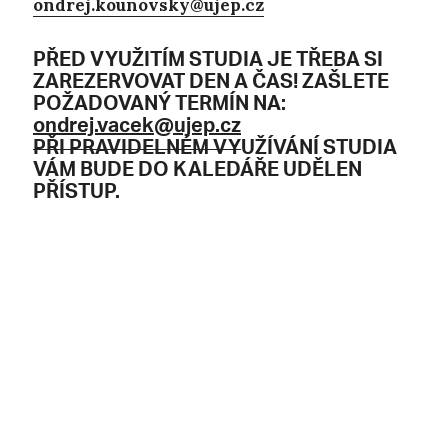
ondrej.kounovsky@ujep.cz
PŘED VYUŽITÍM STUDIA JE TŘEBA SI
ZAREZERVOVAT DEN A ČAS! ZAŠLETE
POŽADOVANÝ TERMÍN NA:
ondrej.vacek@ujep.cz
PŘI PRAVIDELNÉM VYUŽÍVÁNÍ STUDIA
VÁM BUDE DO KALEDÁŘE UDĚLEN
PŘÍSTUP.