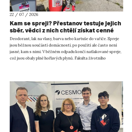
22 / 07 / 2026
Kam se spreji? Přestanov testuje jejich
sběr, vědci z nich chtějí získat cenné
kovy
Deodorant, lak na vlasy, barva nebo kartuše do vařiče. Spreje
jsou běžnou součástí domácností, po použití ale často není
jasné, kam s nimi. V běžném odpadu končí natlakované spreje,
což jsou obaly plné hořlavých plynů. Fakulta životního
prostředí UJ...