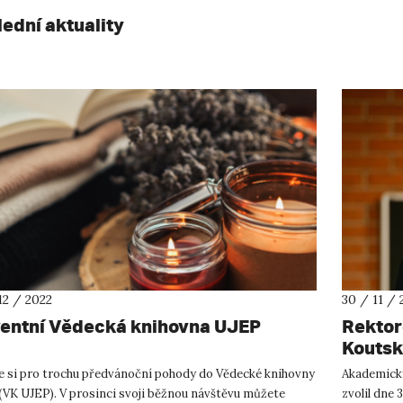
lední aktuality
12 / 2022
30 / 11 / 
entní Vědecká knihovna UJEP
Rektor
Kouts
te si pro trochu předvánoční pohody do Vědecké knihovny
Akademický
(VK UJEP). V prosinci svoji běžnou návštěvu můžete
zvolil dne