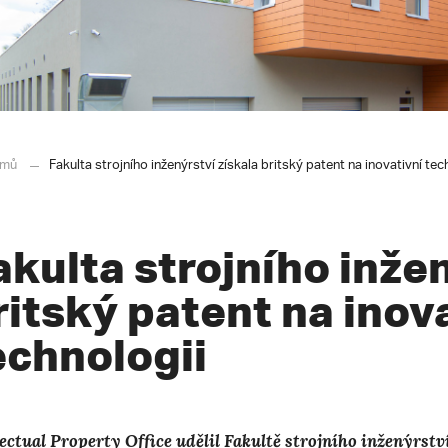
mů
Fakulta strojního inženýrství získala britský patent na inovativní tec
akulta strojního inžen
ritský patent na inov
echnologii
lectual Property Office udělil Fakultě strojního inženýrstv