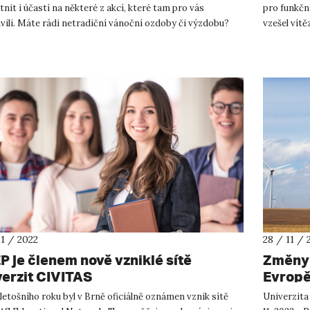
tnit i účastí na některé z akcí, které tam pro vás
pro funkční
vili. Máte rádi netradiční vánoční ozdoby či výzdobu?
vzešel vít
uchem tv...
Jaroslav...
11 / 2022
28 / 11 / 
P je členem nově vzniklé sítě
Změny 
verzit CIVITAS
Evropě 
expert
 letošního roku byl v Brně oficiálně oznámen vznik sítě
Univerzita 