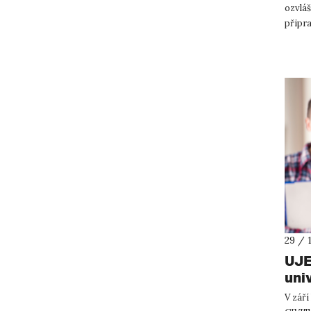
ozvláš
připra
Jste d
29 / 
UJE
uni
V září