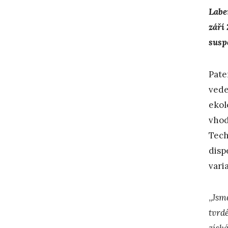
Labe
září
susp
Pate
vede
ekol
vhod
Tech
disp
varia
„
Jsme
tvrd
získá