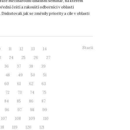
 Praze mezinárodní diskusní seminář, na kterém
přední čeští a rakouští odborníci v oblasti
 Diskutovali, jak se změnily priority a cíle v oblasti
...
Starší
0
11
12
13
14
3
24
25
26
27
36
37
38
39
48
49
50
51
60
61
62
63
72
73
74
75
84
85
86
87
96
97
98
99
107
108
109
110
118
119
120
121