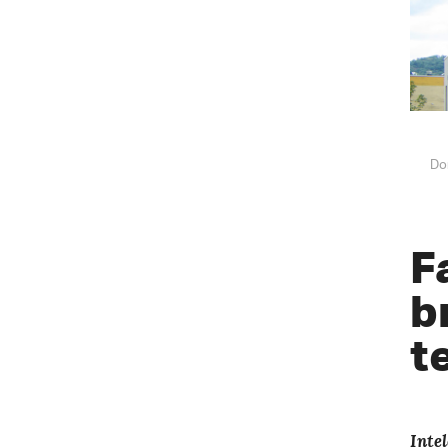
Do
F
b
t
Inte