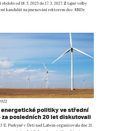
 období od 18. 3. 2023 do 17. 3. 2027. Z tajné volby
ězně kandidát na jmenování rektorem doc. RNDr.
2022
energetické politiky ve střední
za posledních 20 let diskutovali
i z Česka a Rakouska
J. E. Purkyně v Ústí nad Labem organizovala dne 21.