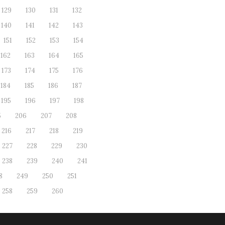
129
130
131
132
140
141
142
143
151
152
153
154
162
163
164
165
173
174
175
176
184
185
186
187
195
196
197
198
5
206
207
208
216
217
218
219
227
228
229
230
238
239
240
241
8
249
250
251
258
259
260