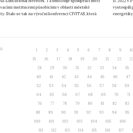
AS Educational Network. Ta umožňuje spolupráci mezi
11. 2022 v
ávacími institucemi působícími v oblasti městské
vystoupili 
ty. Stalo se tak na výroční konferenci CIVITAS, která
energetiky.
 již 20. výr...
energetické
ší
1
2
3
4
5
6
7
8
9
1
15
16
17
18
19
20
21
22
2
28
29
30
31
32
33
34
35
40
41
42
43
44
45
46
47
52
53
54
55
56
57
58
59
64
65
66
67
68
69
70
71
76
77
78
79
80
81
82
83
88
89
90
91
92
93
94
95
100
101
102
103
104
105
106
111
112
113
114
115
116
117