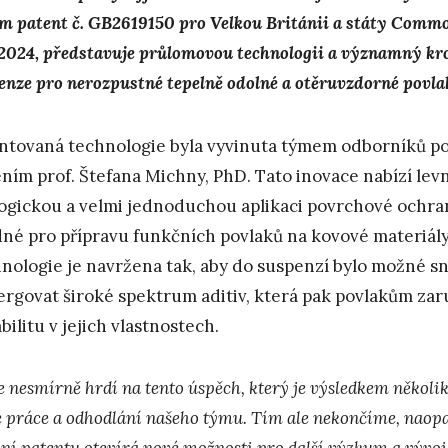
m patent č. GB2619150 pro Velkou Británii a státy Commo
 2024, představuje průlomovou technologii a významný kr
enze pro nerozpustné tepelně odolné a otěruvzdorné povla
ntovaná technologie byla vyvinuta týmem odborníků p
ním prof. Štefana Michny, PhD. Tato inovace nabízí lev
ogickou a velmi jednoduchou aplikaci povrchové ochra
né pro přípravu funkčních povlaků na kovové materiály
nologie je navržena tak, aby do suspenzí bylo možné s
ergovat široké spektrum aditiv, která pak povlakům zar
bilitu v jejich vlastnostech.
 nesmírně hrdí na tento úspěch, který je výsledkem několik
é práce a odhodlání našeho týmu. Tím ale nekončíme, nao
ní patentu otevírá nové možnosti pro další výzkum a vývoj 