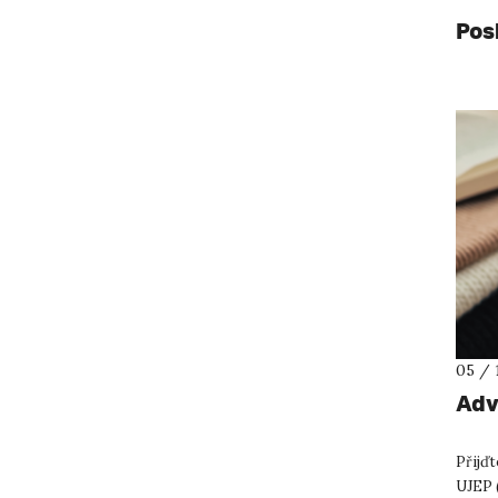
Pos
05 / 
Adv
Přijď
UJEP 