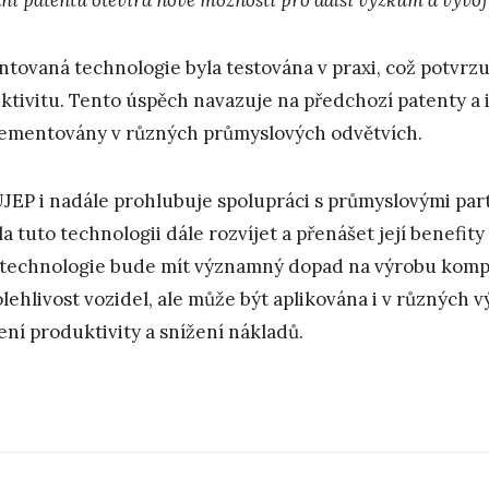
ntovaná technologie byla testována v praxi, což potvrzu
ektivitu. Tento úspěch navazuje na předchozí patenty a i
ementovány v různých průmyslových odvětvích.
UJEP i nadále prohlubuje spolupráci s průmyslovými par
a tuto technologii dále rozvíjet a přenášet její benefity 
 technologie bude mít významný dopad na výrobu kompo
olehlivost vozidel, ale může být aplikována i v různých
ení produktivity a snížení nákladů.