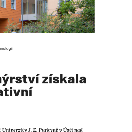
hnologii
ýrství získala
ativní
í Univerzity J. E. Purkyně v Ústí nad