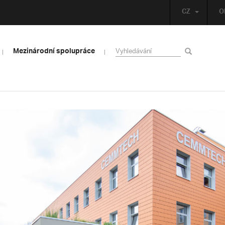
CZ
O
Mezinárodní spolupráce