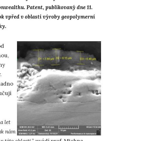
nwealthu. Patent, publikovaný dne 11.
ok vpřed v oblasti výroby geopolymerní
ky.
od
nou,
ny
.
nadno
učují
a let
pak nám
v této oblasti
,” uvádí prof. Michna.