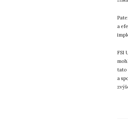
Pate
a ef
impl
FSI 
mohl
tato
a sp
zvýš