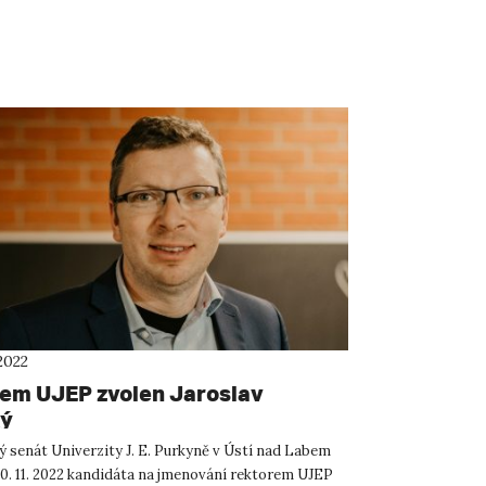
2022
em UJEP zvolen Jaroslav
ký
 senát Univerzity J. E. Purkyně v Ústí nad Labem
 30. 11. 2022 kandidáta na jmenování rektorem UJEP