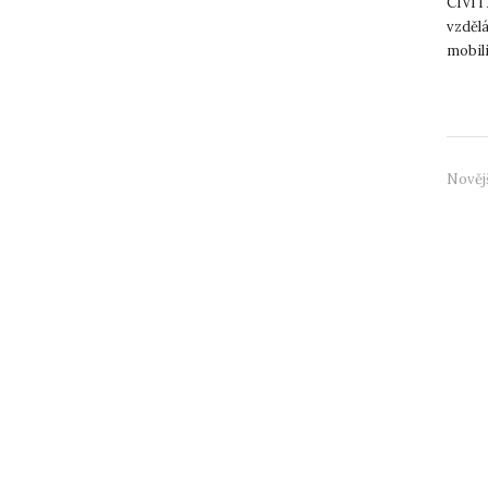
CIVIT
vzděl
mobili
slavila
Nověj