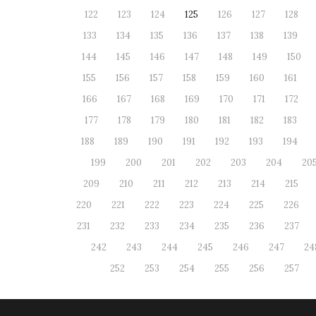
122
123
124
125
126
127
128
133
134
135
136
137
138
139
144
145
146
147
148
149
150
155
156
157
158
159
160
161
166
167
168
169
170
171
172
177
178
179
180
181
182
183
188
189
190
191
192
193
194
199
200
201
202
203
204
20
209
210
211
212
213
214
215
220
221
222
223
224
225
226
231
232
233
234
235
236
237
242
243
244
245
246
247
24
252
253
254
255
256
257