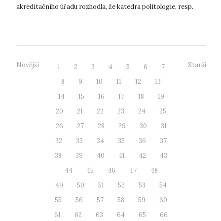
akreditačního úřadu rozhodla, že katedra politologie, resp.
Filozofická faku...
Novější
Starší
1
2
3
4
5
6
7
8
9
10
11
12
13
14
15
16
17
18
19
20
21
22
23
24
25
26
27
28
29
30
31
32
33
34
35
36
37
38
39
40
41
42
43
44
45
46
47
48
49
50
51
52
53
54
55
56
57
58
59
60
61
62
63
64
65
66