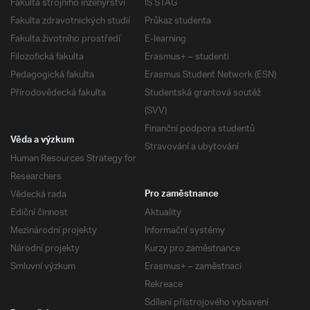
Fakulta strojního inženýrství
IS STAG
Fakulta zdravotnických studií
Průkaz studenta
Fakulta životního prostředí
E-learning
Filozofická fakulta
Erasmus+ – studenti
Pedagogická fakulta
Erasmus Student Network (ESN)
Přírodovědecká fakulta
Studentská grantová soutěž
(SVV)
Finanční podpora studentů
Věda a výzkum
Stravování a ubytování
Human Resources Strategy for
Researchers
Vědecká rada
Pro zaměstnance
Ediční činnost
Aktuality
Mezinárodní projekty
Informační systémy
Národní projekty
Kurzy pro zaměstnance
Smluvní výzkum
Erasmus+ – zaměstnaci
Rekreace
Sdílení přístrojového vybavení