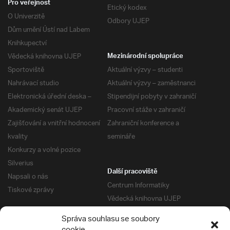
Pro veřejnost
Etický kodex
O Univerzitě
Odbory UJEP
Dům umění Ústí nad Labem
Knihkupectví
Vědecká knihovna UJEP
Mezinárodní spolupráce
Sportoviště
Aktuální výzvy – studenti
Nahrávací studio
Aktuální výzvy – zaměstnanci
Elektronická úřední deska –
Stipendijní pobyty v zahraničí
Akademický senát UJEP
Pracovní stáže v zahraničí
Zajišťování a vnitřní hodnocení
Zahraniční konference a
kvality
semináře
Konkurzy a volné pozice
Silverius
Další pracoviště
Napsali o nás
Centrum Informatiky
Tiskové zprávy
Vědecká knihovna UJEP
Správa kolejí a menz
Správa souhlasu se soubory
Univerzitní centrum podpory
Pro absolventy