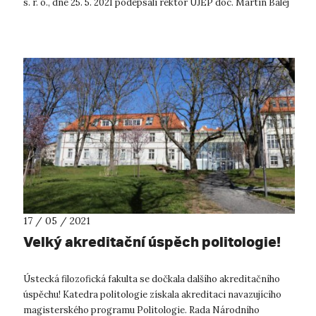
s. r. o., dne 25. 5. 2021 podepsali rektor UJEP doc. Martin Balej
a ředitelka ústeck...
17 / 05 / 2021
Velký akreditační úspěch politologie!
Ústecká filozofická fakulta se dočkala dalšího akreditačního
úspěchu! Katedra politologie získala akreditaci navazujícího
magisterského programu Politologie. Rada Národního