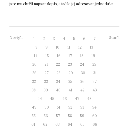
jste mu chtěli napsat dopis, stačilo jej adresovat jednoduše
"Pu...
Novější
Starší
1
2
3
4
5
6
7
8
9
10
11
12
13
14
15
16
17
18
19
20
21
22
23
24
25
26
27
28
29
30
31
32
33
34
35
36
37
38
39
40
41
42
43
44
45
46
47
48
49
50
51
52
53
54
55
56
57
58
59
60
61
62
63
64
65
66