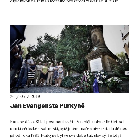
diplomkou na téma životního prostředí získat až 30 tisíc
korun. Vyp...
26 / 07 / 2019
Jan Evangelista Purkyně
Kam se dá za 81 let posunout svět? V neděli uplyne 150 let od
úmrtí vědecké osobnosti, jejíž jméno naše univerzita hrdě nosí
již od roku 1991. Purkyně byl ve své době tak slavný, že když