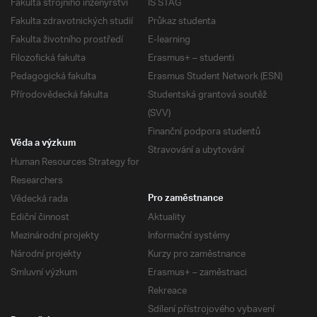
Fakulta strojního inženýrství
IS STAG
Fakulta zdravotnických studií
Průkaz studenta
Fakulta životního prostředí
E-learning
Filozofická fakulta
Erasmus+ – studenti
Pedagogická fakulta
Erasmus Student Network (ESN)
Přírodovědecká fakulta
Studentská grantová soutěž
(SVV)
Finanční podpora studentů
Věda a výzkum
Stravování a ubytování
Human Resources Strategy for
Researchers
Vědecká rada
Pro zaměstnance
Ediční činnost
Aktuality
Mezinárodní projekty
Informační systémy
Národní projekty
Kurzy pro zaměstnance
Smluvní výzkum
Erasmus+ – zaměstnaci
Rekreace
Sdílení přístrojového vybavení