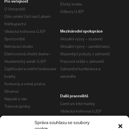
Pro veřejnost
Etický kodex
O Univerzitě
Odbory UJEP
Dům umění Ústí nad Labem
Knihkupectví
Vědecká knihovna UJEP
Mezinárodní spolupráce
Sportoviště
Aktuální výzvy – studenti
Nahrávací studio
Aktuální výzvy – zaměstnanci
Elektronická úřední deska –
Stipendijní pobyty v zahraničí
Akademický senát UJEP
Pracovní stáže v zahraničí
Zajišťování a vnitřní hodnocení
Zahraniční konference a
kvality
semináře
Konkurzy a volné pozice
Silverius
Další pracoviště
Napsali o nás
Centrum Informatiky
Tiskové zprávy
Vědecká knihovna UJEP
Správa kolejí a menz
Správa souhlasu se soubory
Univerzitní centrum podpory
Pro absolventy