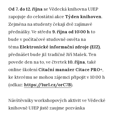
Od 7. do 12. října
se Vědecká knihovna UJEP
zapojuje do celostátní akce
Týden knihoven
.
Zejména na studenty čekají dvě zajímavé
přednášky. Ve středu
9. října od 10:00
h
to
bude v počítačové studovně osvěta na
téma
Elektronické informační zdroje (EIZ)
,
přednášet bude již tradičně Jiří Mašek. Ten
povede den na to, ve čtvrtek
10. října
, také
online školení
Citační manažer Citace PRO+
,
ke kterému se mohou zájemci připojit v 10:00 h
(odkaz:
https://1url.cz/orC7B
).
Návštěvníky workshopových aktivit ve Vědecké
knihovně UJEP jistě zaujme pozvánka