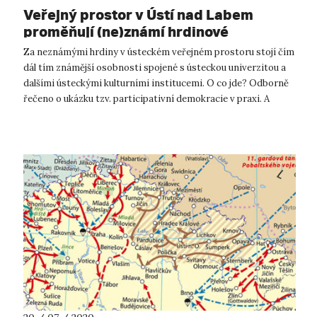
Veřejný prostor v Ústí nad Labem
proměňují (ne)známí hrdinové
Za neznámými hrdiny v ústeckém veřejném prostoru stojí čím
dál tím známější osobnosti spojené s ústeckou univerzitou a
dalšími ústeckými kulturními institucemi. O co jde? Odborně
řečeno o ukázku tzv. participativní demokracie v praxi. A
řečeno úplně o...