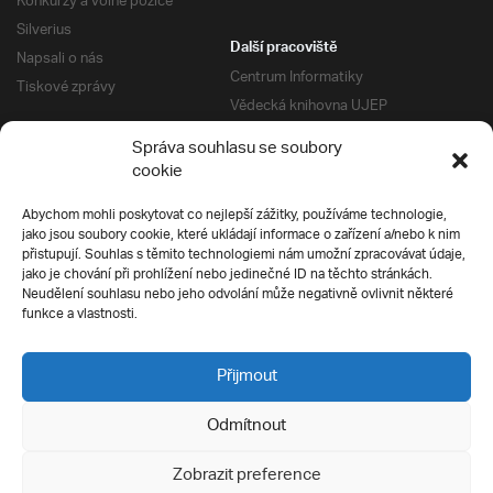
Konkurzy a volné pozice
Silverius
Další pracoviště
Napsali o nás
Centrum Informatiky
Tiskové zprávy
Vědecká knihovna UJEP
Správa kolejí a menz
Správa souhlasu se soubory
Univerzitní centrum podpory
Pro absolventy
cookie
Klub absolventů
Abychom mohli poskytovat co nejlepší zážitky, používáme technologie,
Silverius
jako jsou soubory cookie, které ukládají informace o zařízení a/nebo k nim
Pro uchazeče
přistupují. Souhlas s těmito technologiemi nám umožní zpracovávat údaje,
Přijímací řízení
jako je chování při prohlížení nebo jedinečné ID na těchto stránkách.
Neudělení souhlasu nebo jeho odvolání může negativně ovlivnit některé
E-prihlaska
Ochrana soukromí
funkce a vlastnosti.
Podmínky přijímacího řízení
Přípravné kurzy
Přijmout
Odmítnout
Všechna práva vyhrazena
Zobrazit preference