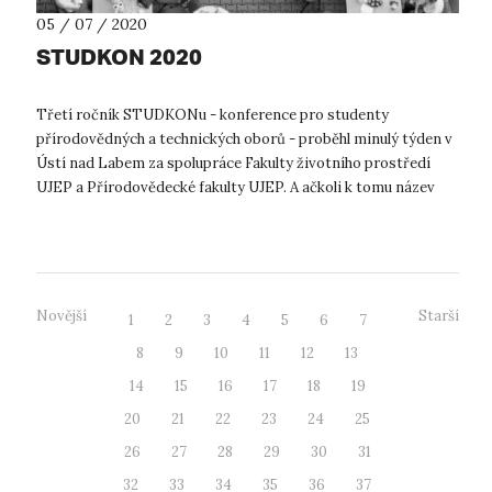
05 / 07 / 2020
STUDKON 2020
Třetí ročník STUDKONu - konference pro studenty
přírodovědných a technických oborů - proběhl minulý týden v
Ústí nad Labem za spolupráce Fakulty životního prostředí
UJEP a Přírodovědecké fakulty UJEP. A ačkoli k tomu název
konference může svádět, neby...
Novější
Starší
1
2
3
4
5
6
7
8
9
10
11
12
13
14
15
16
17
18
19
20
21
22
23
24
25
26
27
28
29
30
31
32
33
34
35
36
37