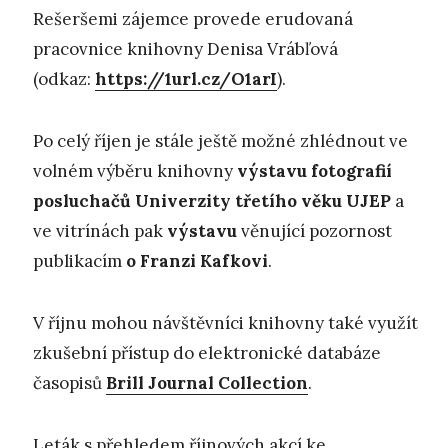
Rešeršemi zájemce provede erudovaná
pracovnice knihovny Denisa Vrábľová
(odkaz:
https://1url.cz/O1arI
).
Po celý říjen je stále ještě možné zhlédnout ve
volném výběru knihovny
výstavu fotografií
posluchačů Univerzity třetího věku
UJEP
a
ve vitrínách pak
výstavu
věnující pozornost
publikacím
o Franzi Kafkovi
.
V říjnu mohou návštěvníci knihovny také využít
zkušební přístup do elektronické databáze
časopisů
Brill Journal Collection
.
Leták s přehledem říjnových akcí ke