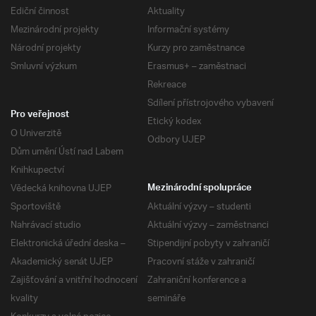
Ediční činnost
Aktuality
Mezinárodní projekty
Informační systémy
Národní projekty
Kurzy pro zaměstnance
Smluvní výzkum
Erasmus+ – zaměstnaci
Rekreace
Sdílení přístrojového vybavení
Pro veřejnost
Etický kodex
O Univerzitě
Odbory UJEP
Dům umění Ústí nad Labem
Knihkupectví
Vědecká knihovna UJEP
Mezinárodní spolupráce
Sportoviště
Aktuální výzvy – studenti
Nahrávací studio
Aktuální výzvy – zaměstnanci
Elektronická úřední deska –
Stipendijní pobyty v zahraničí
Akademický senát UJEP
Pracovní stáže v zahraničí
Zajišťování a vnitřní hodnocení
Zahraniční konference a
kvality
semináře