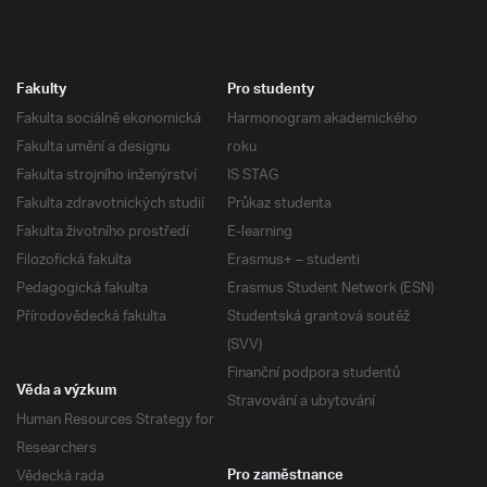
Fakulty
Pro studenty
Fakulta sociálně ekonomická
Harmonogram akademického
Fakulta umění a designu
roku
Fakulta strojního inženýrství
IS STAG
Fakulta zdravotnických studií
Průkaz studenta
Fakulta životního prostředí
E-learning
Filozofická fakulta
Erasmus+ – studenti
Pedagogická fakulta
Erasmus Student Network (ESN)
Přírodovědecká fakulta
Studentská grantová soutěž
(SVV)
Finanční podpora studentů
Věda a výzkum
Stravování a ubytování
Human Resources Strategy for
Researchers
Vědecká rada
Pro zaměstnance