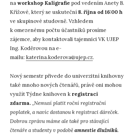
na
workshop Kaligrafie
pod vedením Anety B.
Křížové, který se uskuteční
8. října od
16:00
h
ve skupinové studovně. Vzhledem
k omezenému počtu účastníků prosíme
zájemce, aby kontaktovali tajemnici VK UJEP
Ing. Koděrovou na e-
mailu:
katerina.koderova@ujep.cz
.
Nový semestr přivede do univerzitní knihovny
také mnoho nových čtenářů, právě oni mohou
využít Týdne knihoven k
registraci
zdarma.
„
Nemusí platit roční registrační
poplatek, a navíc dostanou k registraci dáreček.
Dobrou zprávu máme ale také pro stávající
čtenáře a studenty v podobě
amnestie dlužníků
.