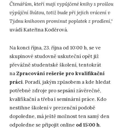
Čtenářům, kteří mají vypůjčené knihy s prošlou
výpůjční lhůtou, totiž bude při jejich vrácení v
Týdnu knihoven prominut poplatek z prodlení
,“
uvádí Kateřina Koděrová.
Na konci října, 23. října od 10:00 h, se ve
skupinové studovně uskuteční opět již
převážně studentské školení, tentokrát
na
Zpracování rešerše pro kvalifikační
práci
. Poradí, jakým způsobem a kde hledat
potřebné zdroje pro sepsání závěrečné,
kvalifikační a třeba i seminární práce. Kdo
nestihne školení v prezenční podobě
dopoledne, má ještě možnost ten samý den
odpoledne se připojit online
od 15:00 h
.