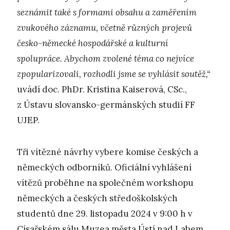
seznámit také s formami obsahu a zaměřením
zvukového záznamu, včetně různých projevů
česko-německé hospodářské a kulturní
spolupráce. Abychom zvolené téma co nejvíce
zpopularizovali, rozhodli jsme se vyhlásit soutěž,“
uvádí doc. PhDr. Kristina Kaiserová, CSc.,
z Ústavu slovansko-germánských studií FF
UJEP.
Tři vítězné návrhy vybere komise českých a
německých odborníků. Oficiální vyhlášení
vítězů proběhne na společném workshopu
německých a českých středoškolských
studentů dne 29. listopadu 2024 v 9:00 h v
Císařském sálu Muzea města Ústí nad Labem.