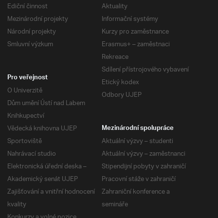
Ediční činnost
Aktuality
Mezinárodní projekty
Informační systémy
Národní projekty
Kurzy pro zaměstnance
Smluvní výzkum
Erasmus+ – zaměstnaci
Rekreace
Sdílení přístrojového vybavení
Pro veřejnost
Etický kodex
O Univerzitě
Odbory UJEP
Dům umění Ústí nad Labem
Knihkupectví
Vědecká knihovna UJEP
Mezinárodní spolupráce
Sportoviště
Aktuální výzvy – studenti
Nahrávací studio
Aktuální výzvy – zaměstnanci
Elektronická úřední deska –
Stipendijní pobyty v zahraničí
Akademický senát UJEP
Pracovní stáže v zahraničí
Zajišťování a vnitřní hodnocení
Zahraniční konference a
kvality
semináře
Konkurzy a volné pozice