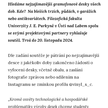
Hledáme nejzajímavější gramofonové desky všech
dob. Kde? Na bleších trzích, půdách, v garážích
nebo antikvariátech. Filozofická fakulta
Univerzity J. E. Purkyně v Ústí nad Labem spolu
se svými projektovými partnery vyhlašuje
soutěž. Trvá do 20. listopadu 2024.
Dle zadání soutěže je pátrání po nejzajímavější
desce z jakékoliv doby zakončeno žádostí o
vyfocení desky, včetně obalu, a zaslání
fotografie zprávou nebo sdílením na
Instagramu se zmínkou profilu @vinyl_s_c.
„Kromě osvěty technologické a hospodářské
problematiky výroby desek chceme studenty