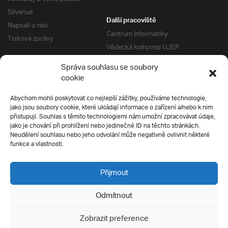
Silverius
Další pracoviště
Napsali o nás
Centrum Informatiky
Tiskové zprávy
Vědecká knihovna UJEP
Správa kolejí a menz
Správa souhlasu se soubory
Univerzitní centrum podpory
Pro absolventy
cookie
Klub absolventů
Abychom mohli poskytovat co nejlepší zážitky, používáme technologie,
Silverius
jako jsou soubory cookie, které ukládají informace o zařízení a/nebo k nim
Pro uchazeče
přistupují. Souhlas s těmito technologiemi nám umožní zpracovávat údaje,
Přijímací řízení
jako je chování při prohlížení nebo jedinečné ID na těchto stránkách.
Neudělení souhlasu nebo jeho odvolání může negativně ovlivnit některé
E-prihlaska
Ochrana soukromí
funkce a vlastnosti.
Podmínky přijímacího řízení
Přípravné kurzy
Přijmout
Odmítnout
Všechna práva vyhrazena
Zobrazit preference