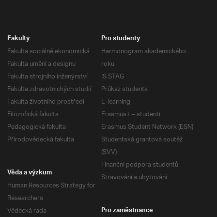
Fakulty
Pro studenty
Fakulta sociálně ekonomická
Harmonogram akademického
Fakulta umění a designu
roku
Fakulta strojního inženýrství
IS STAG
Fakulta zdravotnických studií
Průkaz studenta
Fakulta životního prostředí
E-learning
Filozofická fakulta
Erasmus+ – studenti
Pedagogická fakulta
Erasmus Student Network (ESN)
Přírodovědecká fakulta
Studentská grantová soutěž
(SVV)
Finanční podpora studentů
Věda a výzkum
Stravování a ubytování
Human Resources Strategy for
Researchers
Vědecká rada
Pro zaměstnance