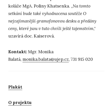
koláže MgA. Poliny Khatsenka. „
Na tomto
setkání bude také vyhodnocena soutěže O
nejzajímavější gramofonovou desku a předány
ceny, které jsou v tuto chvíli ještě tajemstvím
,“
uzavírá doc. Kaiserová.
Kontakt:
Mgr. Monika
Balatá,
monika.balata@ujep.cz
, 731 915 020
Plakát
O projektu