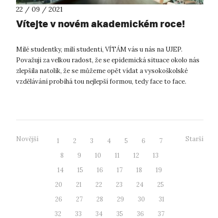
22 / 09 / 2021
Vítejte v novém akademickém roce!
Milé studentky, milí studenti, VÍTÁM vás u nás na UJEP.
Považuji za velkou radost, že se epidemická situace okolo nás
zlepšila natolik, že se můžeme opět vídat a vysokoškolské
vzdělávání probíhá tou nejlepší formou, tedy face to face.
Podmínky ne...
Novější
Starší
1
2
3
4
5
6
7
8
9
10
11
12
13
14
15
16
17
18
19
20
21
22
23
24
25
26
27
28
29
30
31
32
33
34
35
36
37