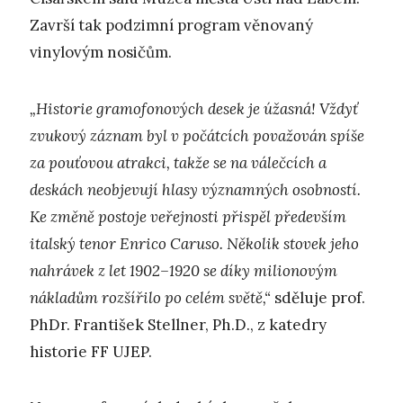
Završí tak podzimní program věnovaný
vinylovým nosičům.
„Historie gramofonových desek je úžasná! Vždyť
zvukový záznam byl v počátcích považován spíše
za pouťovou atrakci, takže se na válečcích a
deskách neobjevují hlasy významných osobností.
Ke změně postoje veřejnosti přispěl především
italský tenor Enrico Caruso. Několik stovek jeho
nahrávek z let 1902–1920 se díky milionovým
nákladům rozšířilo po celém světě,“
sděluje prof.
PhDr. František Stellner, Ph.D., z katedry
historie FF UJEP.