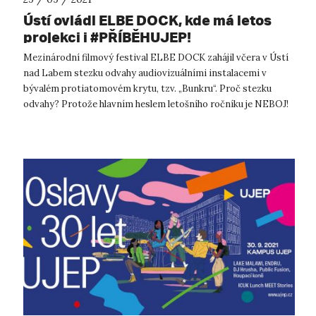
Ústí ovládl ELBE DOCK, kde má letos
projekci i #PŘÍBĚHUJEP!
Mezinárodní filmový festival ELBE DOCK zahájil včera v Ústí
nad Labem stezku odvahy audiovizuálními instalacemi v
bývalém protiatomovém krytu, tzv. „Bunkru“. Proč stezku
odvahy? Protože hlavním heslem letošního ročníku je NEBOJ!
Neboj ve smyslu nebát s...