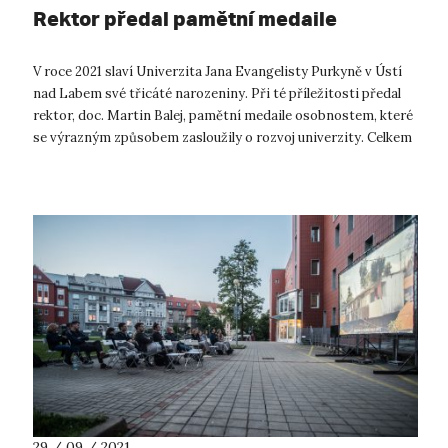
Rektor předal pamětní medaile
V roce 2021 slaví Univerzita Jana Evangelisty Purkyně v Ústí
nad Labem své třicáté narozeniny. Při té příležitosti předal
rektor, doc. Martin Balej, pamětní medaile osobnostem, které
se výrazným způsobem zasloužily o rozvoj univerzity. Celkem
12 oso...
29 / 09 / 2021