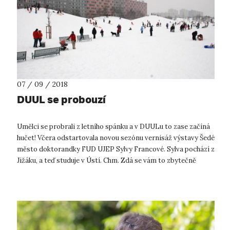
07 / 09 / 2018
DUUL se probouzí
Umělci se probrali z letního spánku a v DUULu to zase začíná
hučet! Včera odstartovala novou sezónu vernisáž výstavy Šedé
město doktorandky FUD UJEP Sylvy Francové. Sylva pochází z
Jižáku, a teď studuje v Ústí. Chm. Zdá se vám to zbytečně
morbidní? Je...