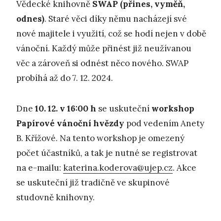
Vědecké knihovně
SWAP (přines, vyměň,
odnes)
. Staré věci díky němu nacházejí své
nové majitele i využití, což se hodí nejen v době
vánoční. Každý může přinést již neužívanou
věc a zároveň si odnést něco nového. SWAP
probíhá až do 7. 12. 2024.
Dne
10. 12. v 16:00
h
se uskuteční
workshop
Papírové vánoční hvězdy
pod vedením Anety
B. Křížové. Na tento workshop je omezený
počet účastníků, a tak je nutné se registrovat
na e-mailu:
katerina.koderova@ujep.cz
. Akce
se uskuteční již tradičně ve skupinové
studovně knihovny.