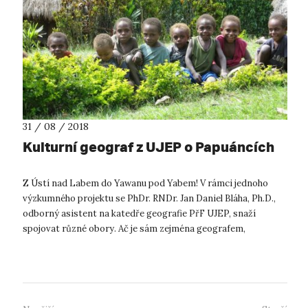
31 / 08 / 2018
Kulturní geograf z UJEP o Papuáncích
Z Ústí nad Labem do Yawanu pod Yabem! V rámci jednoho
výzkumného projektu se PhDr. RNDr. Jan Daniel Bláha, Ph.D.,
odborný asistent na katedře geografie PřF UJEP, snaží
spojovat různé obory. Ač je sám zejména geografem,
vystudoval také kulturologii, vě...