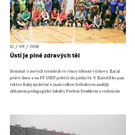
12 / 09 / 2018
Ústí je plné zdravých těl
Seminář o nových trendech ve výuce tělesné výchovy. Začal
právě dnes a na PF UJEP poběží do pátku 14. 9. Zaštítil ho pan
rektor Balej společně s (naší velkou fotbalovou nadějí)
děkanem pedagogické fakulty Pavlem Doulíkem a vedoucím
KTVS, Ladislavem Bl...