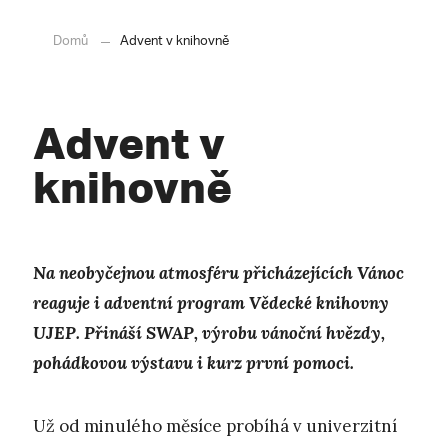
Domů
Advent v knihovně
Advent v
knihovně
Na n
eobyčejnou atmosféru přicházejících Vánoc
reaguje i adventní program
Vědecké knihovny
UJEP. Přináší SWAP, výrobu vánoční hvězdy,
pohádkovou výstavu i kurz první pomoci.
Už od minulého měsíce probíhá v univerzitní