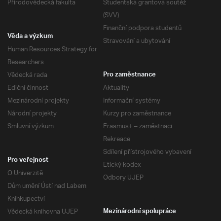
Přírodovědecká fakulta
Studentská grantová soutěž
(SVV)
Finanční podpora studentů
Věda a výzkum
Stravování a ubytování
Human Resources Strategy for
Researchers
Vědecká rada
Pro zaměstnance
Ediční činnost
Aktuality
Mezinárodní projekty
Informační systémy
Národní projekty
Kurzy pro zaměstnance
Smluvní výzkum
Erasmus+ – zaměstnaci
Rekreace
Sdílení přístrojového vybavení
Pro veřejnost
Etický kodex
O Univerzitě
Odbory UJEP
Dům umění Ústí nad Labem
Knihkupectví
Vědecká knihovna UJEP
Mezinárodní spolupráce