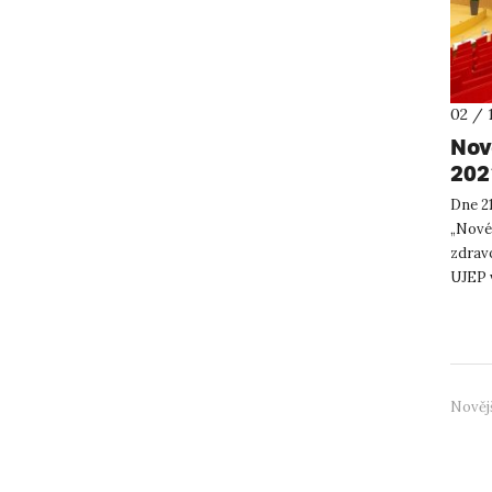
02 / 
Nov
202
Dne 21
„Nové
zdravo
UJEP 
zdrav
Nověj