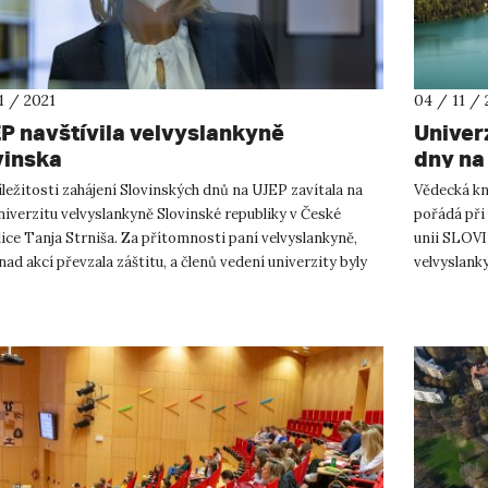
11 / 2021
04 / 11 / 
P navštívila velvyslankyně
Univer
vinska
dny na
íležitosti zahájení Slovinských dnů na UJEP zavítala na
Vědecká kn
niverzitu velvyslankyně Slovinské republiky v České
pořádá při
ice Tanja Strniša. Za přítomnosti paní velvyslankyně,
unii SLOVI
nad akcí převzala záštitu, a členů vedení univerzity byly
velvyslank
Strniša. Sta