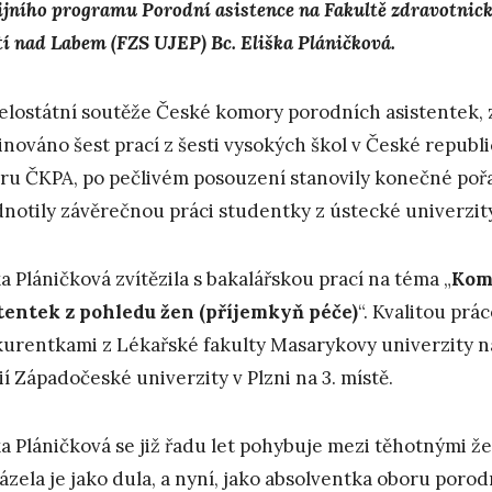
ijního programu Porodní asistence na Fakultě zdravotnick
tí nad Labem (FZS UJEP) Bc. Eliška Pláničková.
elostátní soutěže České komory porodních asistentek, z.
nováno šest prací z šesti vysokých škol v České republ
ru ČKPA, po pečlivém posouzení stanovily konečné poř
notily závěrečnou práci studentky z ústecké univerzity
ka Pláničková zvítězila s bakalářskou prací na téma „
Kom
tentek z pohledu žen (příjemkyň péče)
“. Kvalitou prá
urentkami z Lékařské fakulty Masarykovy univerzity na 
ií Západočeské univerzity v Plzni na 3. místě.
ka Pláničková se již řadu let pohybuje mezi těhotnými že
ázela je jako dula, a nyní, jako absolventka oboru porod