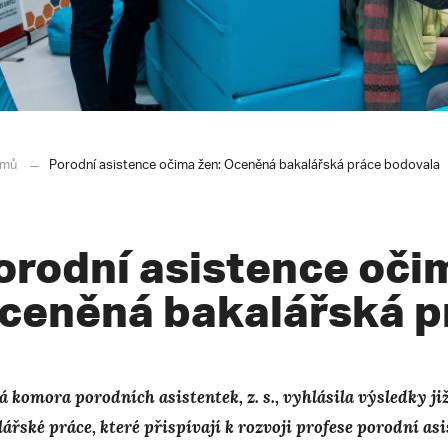
mů
Porodní asistence očima žen: Oceněná bakalářská práce bodovala
orodní asistence oči
ceněná bakalářská p
á komora porodních asistentek, z. s., vyhlásila výsledky ji
lářské práce, které přispívají k rozvoji profese porodní as