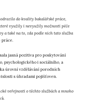
é odrazilo do kvality bakalářské práce,
které využily i nevyužily možnosti péče
y a také na to, zda podle nich tato služba
é práce.
sala jasná pozitiva pro poskytování
, psychologického i sociálního, a
ika úrovní vzdělávání porodních
vislosti s úhradami pojišťoven.
cké veřejnosti o těchto službách a mnoho
vá.