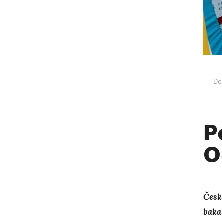
Do
P
O
Česk
baka