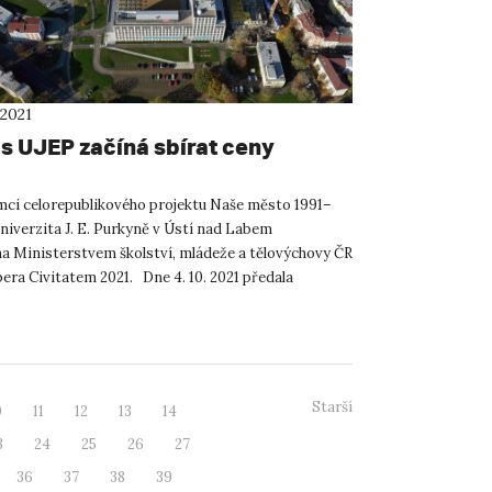
 2021
 UJEP začíná sbírat ceny
mci celorepublikového projektu Naše město 1991–
niverzita J. E. Purkyně v Ústí nad Labem
 Ministerstvem školství, mládeže a tělovýchovy ČR
era Civitatem 2021. Dne 4. 10. 2021 předala
 MŠMT,...
Starší
0
11
12
13
14
3
24
25
26
27
36
37
38
39