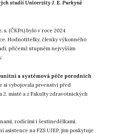
ých studií Univerzity J. E. Purkyně
 s. (ČKPA) bylo v roce 2024
ice. Hodnotitelky, členky výkonného
adí, přičemž stupněm nejvyšším
.
unitní a systémová péče porodních
ce si vybojovala prvenství před
2. místě a z Fakulty zdravotnických
nami, rodícími i šestinedělkami.
ní asistence na FZS UJEP, jim poskytuje