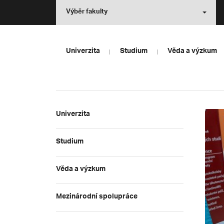
Výběr fakulty
Univerzita
Studium
Věda a výzkum
Univerzita
Studium
Věda a výzkum
Mezinárodní spolupráce