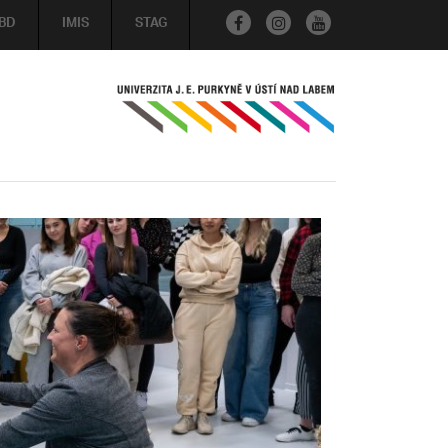
BD
IMIS
STAG