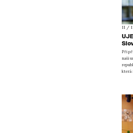
11 / 
UJE
Slo
Při př
naši u
republ
která 
Slov...