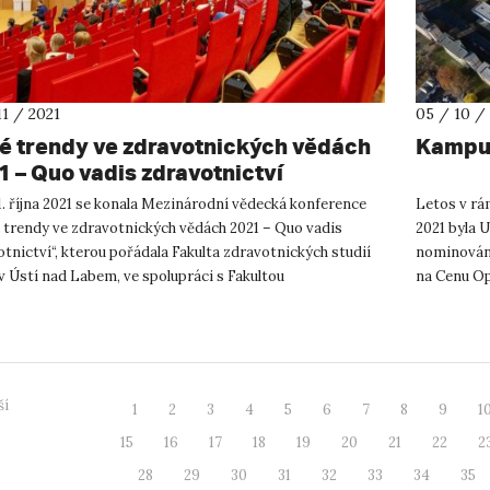
11 / 2021
05 / 10 /
é trendy ve zdravotnických vědách
Kampus
1 – Quo vadis zdravotnictví
. října 2021 se konala Mezinárodní vědecká konference
Letos v rá
 trendy ve zdravotnických vědách 2021 – Quo vadis
2021 byla U
tnictví“, kterou pořádala Fakulta zdravotnických studií
nominována
v Ústí nad Labem, ve spolupráci s Fakultou
na Cenu Op
otníckych odborov Preš...
zástupkyně
ší
1
2
3
4
5
6
7
8
9
1
15
16
17
18
19
20
21
22
2
28
29
30
31
32
33
34
35