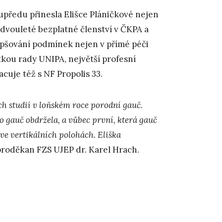
upředu přinesla Elišce Pláničkové nejen
 dvouleté bezplatné členství v ČKPA a
lepšování podmínek nejen v přímé péči
ntkou rady UNIPA, největší profesní
cuje též s NF Propolis 33.
ch studií v loňském roce porodní gauč.
to gauč obdržela, a vůbec první, která gauč
ve vertikálních polohách. Eliška
 proděkan FZS UJEP dr. Karel Hrach.