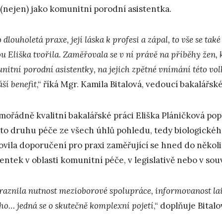
 (nejen) jako komunitní porodní asistentka.
 dlouholetá praxe, její láska k profesi a zápal, to vše se tak
u Eliška tvořila. Zaměřovala se v ní právě na příběhy žen, 
itní porodní asistentky, na jejich zpětné vnímání této volb
ší benefit
,“ říká Mgr. Kamila Bitalová, vedoucí bakalářsk
mořádně kvalitní bakalářské práci Eliška Pláničková pop
to druhu péče ze všech úhlů pohledu, tedy biologického
ovila doporučení pro praxi zaměřující se hned do někol
tentek v oblasti komunitní péče, v legislativě nebo v sou
raznila nutnost mezioborové spolupráce, informovanost lai
ího… jedná se o skutečně komplexní pojetí
,“ doplňuje Bitalo