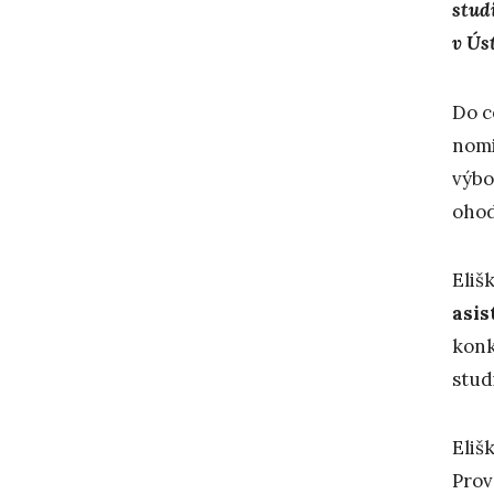
stud
v Ús
Do c
nomi
výbo
ohod
Eliš
asis
konk
stud
Eliš
Prov