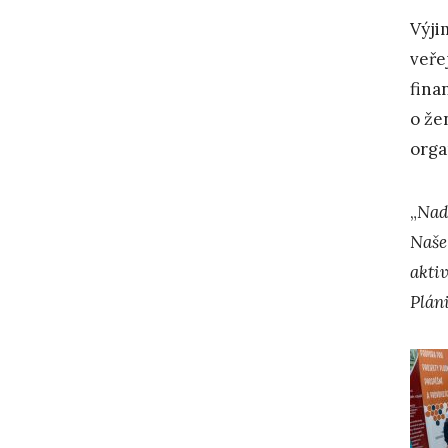
Výji
veře
fina
o že
orga
„
Nada
Naše 
akti
Pláni