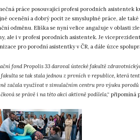
mečná práce posouvající profesi porodních asistentek k
jné ocenění a dobrý pocit ze smysluplné práce, ale také
nční odměnu. Eliška se nyní velice angažuje v oblasti z
ny, ale i v profesi porodních asistentek. Je viceprezide
nizace pro porodní asistentky v ČR, a dále úzce spolupra
ční fond Propolis 33 daroval ústecké fakultě zdravotnický
fakulta se tak stala jednou z prvních v republice, která ten
vně začala využívat v simulačním centru pro výuku porodů 
čková se právě i na této akci aktivně podílela
,“ připomíná