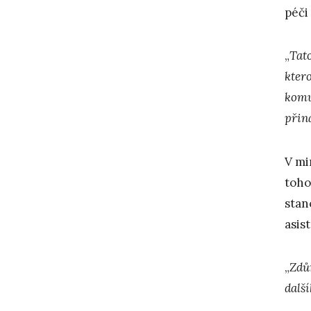
péči
„
Tato
ktero
komun
přiná
V mi
toho
stan
asis
„
Zdů
dalš