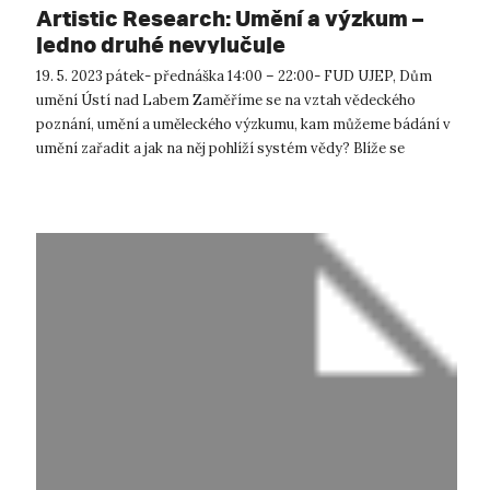
Artistic Research: Umění a výzkum –
jedno druhé nevylučuje
19. 5. 2023 pátek- přednáška 14:00 – 22:00- FUD UJEP, Dům
umění Ústí nad Labem Zaměříme se na vztah vědeckého
poznání, umění a uměleckého výzkumu, kam můžeme bádání v
umění zařadit a jak na něj pohlíží systém vědy? Blíže se
podíváme na „typo...