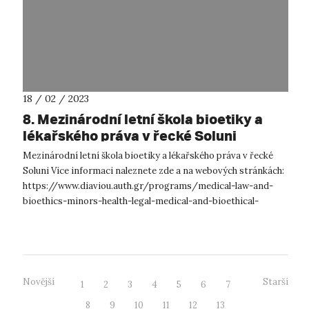
18 / 02 / 2023
8. Mezinárodní letní škola bioetiky a
lékařského práva v řecké Soluni
Mezinárodní letní škola bioetiky a lékařského práva v řecké
Soluni Vice informaci naleznete zde a na webových stránkách:
https://www.diaviou.auth.gr/programs/medical-law-and-
bioethics-minors-health-legal-medical-and-bioethical-
aspects/ nebo k...
Novější
Starší
1
2
3
4
5
6
7
8
9
10
11
12
13