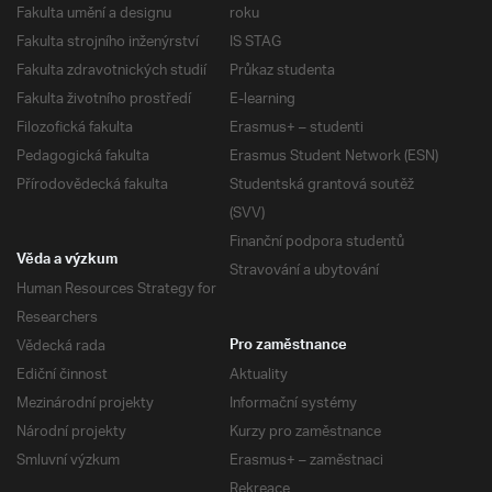
Fakulta umění a designu
roku
Fakulta strojního inženýrství
IS STAG
Fakulta zdravotnických studií
Průkaz studenta
Fakulta životního prostředí
E-learning
Filozofická fakulta
Erasmus+ – studenti
Pedagogická fakulta
Erasmus Student Network (ESN)
Přírodovědecká fakulta
Studentská grantová soutěž
(SVV)
Finanční podpora studentů
Věda a výzkum
Stravování a ubytování
Human Resources Strategy for
Researchers
Vědecká rada
Pro zaměstnance
Ediční činnost
Aktuality
Mezinárodní projekty
Informační systémy
Národní projekty
Kurzy pro zaměstnance
Smluvní výzkum
Erasmus+ – zaměstnaci
Rekreace