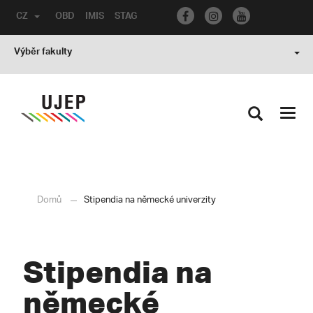
CZ
OBD
IMIS
STAG
Výběr fakulty
Toggl
navig
Domů
Stipendia na německé univerzity
Stipendia na
německé