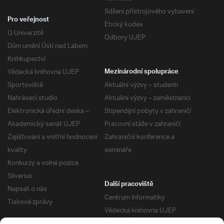
Sdílení přístrojového vybavení
Pro veřejnost
Etický kodex
O Univerzitě
Odbory UJEP
Dům umění Ústí nad Labem
Knihkupectví
Vědecká knihovna UJEP
Mezinárodní spolupráce
Sportoviště
Aktuální výzvy – studenti
Nahrávací studio
Aktuální výzvy – zaměstnanci
Elektronická úřední deska –
Stipendijní pobyty v zahraničí
Akademický senát UJEP
Pracovní stáže v zahraničí
Zajišťování a vnitřní hodnocení
Zahraniční konference a
kvality
semináře
Konkurzy a volné pozice
Silverius
Další pracoviště
Napsali o nás
Centrum Informatiky
Tiskové zprávy
Vědecká knihovna UJEP
Správa kolejí a menz