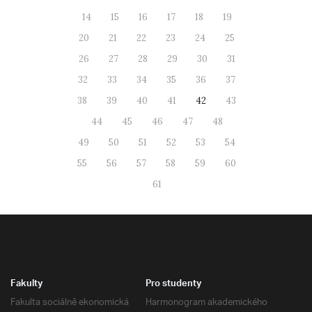
14
15
16
17
18
19
20
21
22
23
24
25
26
27
28
29
30
31
32
33
34
35
36
37
38
39
40
41
42
43
44
45
46
47
48
49
50
51
52
53
54
55
56
57
58
59
60
61
Fakulty
Pro studenty
Fakulta sociálně ekonomická
Harmonogram akademického