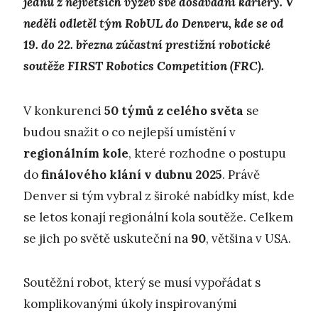
jednu z největších výzev své dosavadní kariéry. V
neděli odletěl tým RobUL do Denveru, kde se od
19. do 22. března zúčastní prestižní robotické
soutěže FIRST Robotics Competition (FRC).
V konkurenci
50 týmů z celého světa
se
budou snažit o co nejlepší umístění v
regionálním kole
, které rozhodne o postupu
do
finálového klání v dubnu 2025
. Právě
Denver si tým vybral z široké nabídky míst, kde
se letos konají regionální kola soutěže. Celkem
se jich po světě uskuteční na
90
, většina v USA.
Soutěžní robot, který se musí vypořádat s
komplikovanými úkoly inspirovanými