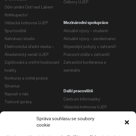
Odbory UJEP
Dům umění Ústí nad Labem
Knihkupectví
Vědecká knihovna UJEP
Mezinárodní spolupráce
Sportoviště
Aktuální výzvy – studenti
Nahrávací studio
Aktuální výzvy – zaměstnanci
Elektronická úřední deska –
Stipendijní pobyty v zahraničí
Akademický senát UJEP
Pracovní stáže v zahraničí
Zajišťování a vnitřní hodnocení
Zahraniční konference a
kvality
semináře
Konkurzy a volné pozice
Silverius
Další pracoviště
Napsali o nás
Centrum Informatiky
Tiskové zprávy
Vědecká knihovna UJEP
Správa kolejí a menz
Správa souhlasu se soubory
Univerzitní centrum podpory
Pro absolventy
cookie
Klub absolventů