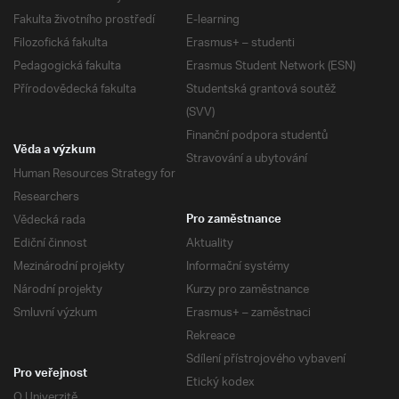
Fakulta životního prostředí
E-learning
Filozofická fakulta
Erasmus+ – studenti
Pedagogická fakulta
Erasmus Student Network (ESN)
Přírodovědecká fakulta
Studentská grantová soutěž
(SVV)
Finanční podpora studentů
Věda a výzkum
Stravování a ubytování
Human Resources Strategy for
Researchers
Vědecká rada
Pro zaměstnance
Ediční činnost
Aktuality
Mezinárodní projekty
Informační systémy
Národní projekty
Kurzy pro zaměstnance
Smluvní výzkum
Erasmus+ – zaměstnaci
Rekreace
Sdílení přístrojového vybavení
Pro veřejnost
Etický kodex
O Univerzitě