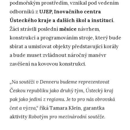
podmořským prostředím, vznikal pod vedením
odborníků z
UJEP, Inovačního centra
Ústeckého kraje a dalších škol a institucí
.
Žáci strávili poslední
měsíce
návrhem,
konstrukcí a programováním stroje, který bude
sbírat a umisťovat objekty představující korály
a bude muset zvládnout náročný manévr
zavěšení na kovovou konstrukci.
„Na soutěži v Denveru budeme reprezentovat
Českou republiku jako druhý tým, Ústecký kraj
pak jako jediní z regionu. Je to pro nás obrovská
čest a výzva,“
říká Tamara Klein, garantka
aktivity
Robotým pro mezinárodní soutěže
.