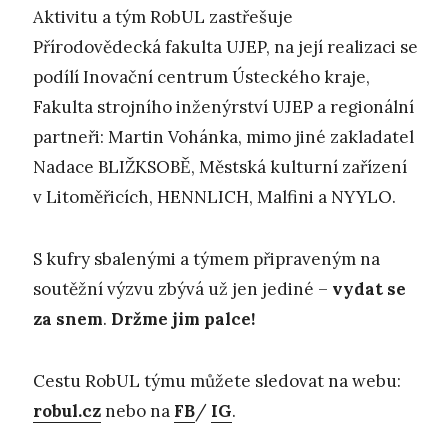
Aktivitu a tým RobUL zastřešuje
Přírodovědecká fakulta UJEP, na její realizaci se
podílí Inovační centrum Ústeckého kraje,
Fakulta strojního inženýrství UJEP a regionální
partneři: Martin Vohánka, mimo jiné zakladatel
Nadace BLIŽKSOBĚ, Městská kulturní zařízení
v Litoměřicích, HENNLICH, Malfini a NYYLO.
S kufry sbalenými a týmem připraveným na
soutěžní výzvu zbývá už jen jediné –
vydat se
za snem
.
Držme jim palce!
Cestu RobUL týmu můžete sledovat na webu:
robul.cz
nebo na
FB
/
IG
.