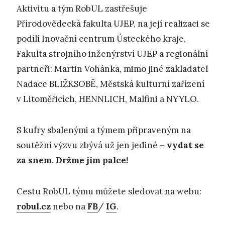
Aktivitu a tým RobUL zastřešuje
Přírodovědecká fakulta UJEP, na její realizaci se
podílí Inovační centrum Ústeckého kraje,
Fakulta strojního inženýrství UJEP a regionální
partneři: Martin Vohánka, mimo jiné zakladatel
Nadace BLIŽKSOBĚ, Městská kulturní zařízení
v Litoměřicích, HENNLICH, Malfini a NYYLO.
S kufry sbalenými a týmem připraveným na
soutěžní výzvu zbývá už jen jediné –
vydat se
za snem
.
Držme jim palce!
Cestu RobUL týmu můžete sledovat na webu:
robul.cz
nebo na
FB
/
IG
.