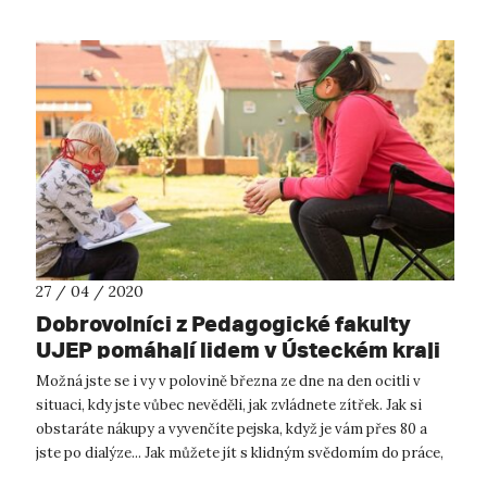
27 / 04 / 2020
Dobrovolníci z Pedagogické fakulty
UJEP pomáhají lidem v Ústeckém kraji
zvládnout krizi
Možná jste se i vy v polovině března ze dne na den ocitli v
situaci, kdy jste vůbec nevěděli, jak zvládnete zítřek. Jak si
obstaráte nákupy a vyvenčíte pejska, když je vám přes 80 a
jste po dialýze... Jak můžete jít s klidným svědomím do práce,
k...