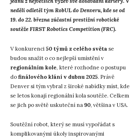
jednu z největších výzev své dosavadní kariéry. V
neděli odletěl tým RobUL do Denveru, kde se od
19. do 22. března zúčastní prestižní robotické
soutěže FIRST Robotics Competition (FRC).
V konkurenci
50 týmů z celého světa
se
budou snažit o co nejlepší umístění v
regionálním kole
, které rozhodne o postupu
do
finálového klání v dubnu 2025
. Právě
Denver si tým vybral z široké nabídky míst, kde
se letos konají regionální kola soutěže. Celkem
se jich po světě uskuteční na
90
, většina v USA.
Soutěžní robot, který se musí vypořádat s
komplikovanými úkoly inspirovanými