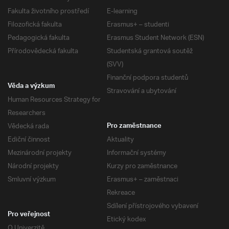
Fakulta životního prostředí
E-learning
Filozofická fakulta
Erasmus+ – studenti
Pedagogická fakulta
Erasmus Student Network (ESN)
Přírodovědecká fakulta
Studentská grantová soutěž
(SVV)
Finanční podpora studentů
Věda a výzkum
Stravování a ubytování
Human Resources Strategy for
Researchers
Vědecká rada
Pro zaměstnance
Ediční činnost
Aktuality
Mezinárodní projekty
Informační systémy
Národní projekty
Kurzy pro zaměstnance
Smluvní výzkum
Erasmus+ – zaměstnaci
Rekreace
Sdílení přístrojového vybavení
Pro veřejnost
Etický kodex
O Univerzitě