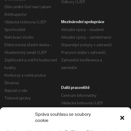
Odbory UJEP
Dům umění Ústí nad Labem
Knihkupectví
Vědecká knihovna UJEP
Mezinárodní spolupráce
Sportoviště
Aktuální výzvy – studenti
Nahrávací studio
Aktuální výzvy – zaměstnanci
Elektronická úřední deska –
Stipendijní pobyty v zahraničí
Akademický senát UJEP
Pracovní stáže v zahraničí
Zajišťování a vnitřní hodnocení
Zahraniční konference a
kvality
semináře
Konkurzy a volné pozice
Silverius
Další pracoviště
Napsali o nás
Centrum Informatiky
Tiskové zprávy
Vědecká knihovna UJEP
Správa kolejí a menz
Správa souhlasu se soubory
Univerzitní centrum podpory
Pro absolventy
cookie
Klub absolventů