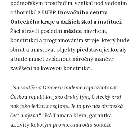
podmořským prostředím, vznikal pod vedením
odborníků z
UJEP, Inovačního centra
Ústeckého kraje a dalších škol a institucí
.
Žáci strávili poslední
měsíce
návrhem,
konstrukcí a programováním stroje, který bude
sbírat a umisťovat objekty představující korály
a bude muset zvládnout náročný manévr
zavěšení na kovovou konstrukci.
„Na soutěži v Denveru budeme reprezentovat
Českou republiku jako druhý tým, Ústecký kraj
pak jako jediní z regionu. Je to pro nás obrovská
čest a výzva,“
říká Tamara Klein, garantka
aktivity
Robotým pro mezinárodní soutěže
.