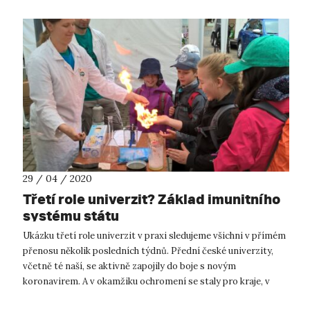
29 / 04 / 2020
Třetí role univerzit? Základ imunitního
systému státu
Ukázku třetí role univerzit v praxi sledujeme všichni v přímém
přenosu několik posledních týdnů. Přední české univerzity,
včetně té naší, se aktivně zapojily do boje s novým
koronavirem. A v okamžiku ochromení se staly pro kraje, v
nichž působí, jakýms...