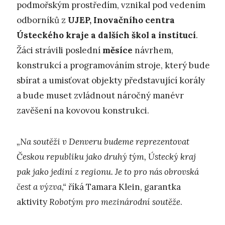
podmořským prostředím, vznikal pod vedením
odborníků z
UJEP, Inovačního centra
Ústeckého kraje a dalších škol a institucí
.
Žáci strávili poslední
měsíce
návrhem,
konstrukcí a programováním stroje, který bude
sbírat a umisťovat objekty představující korály
a bude muset zvládnout náročný manévr
zavěšení na kovovou konstrukci.
„Na soutěži v Denveru budeme reprezentovat
Českou republiku jako druhý tým, Ústecký kraj
pak jako jediní z regionu. Je to pro nás obrovská
čest a výzva,“
říká Tamara Klein, garantka
aktivity
Robotým pro mezinárodní soutěže
.