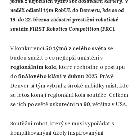
jednu z největších výzev své dosavadní kariéry. V
neděli odletěl tým RobUL do Denveru, kde se od
19. do 22. března zúčastní prestižní robotické
soutěže FIRST Robotics Competition (FRC).
V konkurenci
50 týmů z celého světa
se
budou snažit o co nejlepší umístění v
regionálním kole
, které rozhodne o postupu
do
finálového klání v dubnu 2025
. Právě
Denver si tým vybral z široké nabídky míst, kde
se letos konají regionální kola soutěže. Celkem
se jich po světě uskuteční na
90
, většina v USA.
Soutěžní robot, který se musí vypořádat s
komplikovanými úkoly inspirovanými