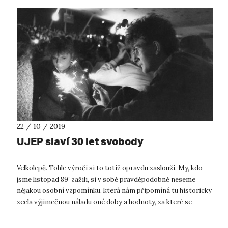
22 / 10 / 2019
UJEP slaví 30 let svobody
Velkolepě. Tohle výročí si to totiž opravdu zaslouží. My, kdo
jsme listopad 89’ zažili, si v sobě pravděpodobně neseme
nějakou osobní vzpomínku, která nám připomíná tu historicky
zcela výjimečnou náladu oné doby a hodnoty, za které se
"bojovalo". N...