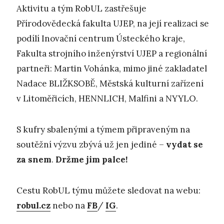
Aktivitu a tým RobUL zastřešuje
Přírodovědecká fakulta UJEP, na její realizaci se
podílí Inovační centrum Ústeckého kraje,
Fakulta strojního inženýrství UJEP a regionální
partneři: Martin Vohánka, mimo jiné zakladatel
Nadace BLIŽKSOBĚ, Městská kulturní zařízení
v Litoměřicích, HENNLICH, Malfini a NYYLO.
S kufry sbalenými a týmem připraveným na
soutěžní výzvu zbývá už jen jediné –
vydat se
za snem
.
Držme jim palce!
Cestu RobUL týmu můžete sledovat na webu:
robul.cz
nebo na
FB
/
IG
.