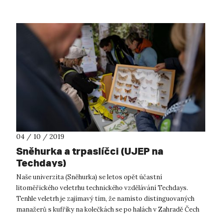
04 / 10 / 2019
Sněhurka a trpaslíčci (UJEP na
Techdays)
Naše univerzita (Sněhurka) se letos opět účastní
litoměřického veletrhu technického vzdělávání Techdays.
Tenhle veletrh je zajímavý tím, že namísto distinguovaných
manažerů s kufříky na kolečkách se po halách v Zahradě Čech