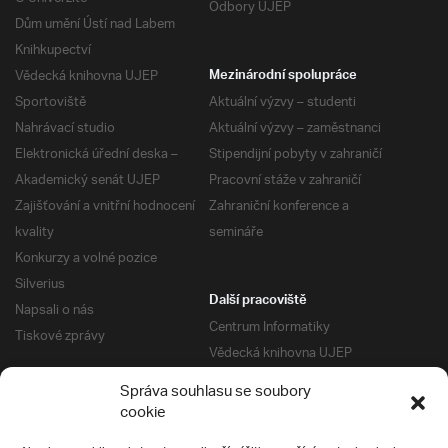
Odbory UJEP
Dům umění Ústí nad Labem
Knihkupectví
Vědecká knihovna UJEP
Mezinárodní spolupráce
Sportoviště
Aktuální výzvy – studenti
Nahrávací studio
Aktuální výzvy – zaměstnanci
Elektronická úřední deska –
Stipendijní pobyty v zahraničí
Akademický senát UJEP
Pracovní stáže v zahraničí
Zajišťování a vnitřní hodnocení
Zahraniční konference a
kvality
semináře
Konkurzy a volné pozice
Silverius
Další pracoviště
Napsali o nás
Centrum Informatiky
Tiskové zprávy
Vědecká knihovna UJEP
Správa kolejí a menz
Správa souhlasu se soubory
Univerzitní centrum podpory
Pro absolventy
cookie
Klub absolventů