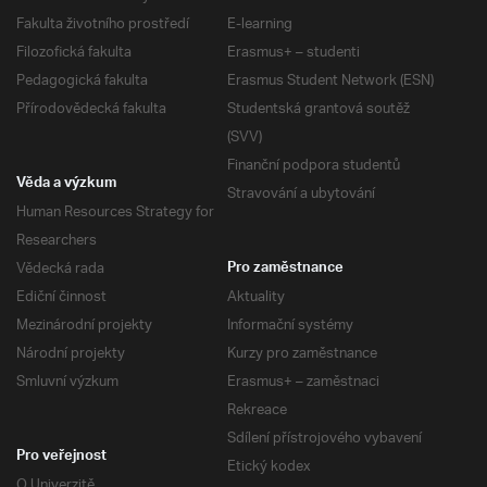
Fakulta životního prostředí
E-learning
Filozofická fakulta
Erasmus+ – studenti
Pedagogická fakulta
Erasmus Student Network (ESN)
Přírodovědecká fakulta
Studentská grantová soutěž
(SVV)
Finanční podpora studentů
Věda a výzkum
Stravování a ubytování
Human Resources Strategy for
Researchers
Vědecká rada
Pro zaměstnance
Ediční činnost
Aktuality
Mezinárodní projekty
Informační systémy
Národní projekty
Kurzy pro zaměstnance
Smluvní výzkum
Erasmus+ – zaměstnaci
Rekreace
Sdílení přístrojového vybavení
Pro veřejnost
Etický kodex
O Univerzitě