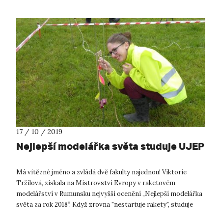
17 / 10 / 2019
Nejlepší modelářka světa studuje UJEP
Má vítězné jméno a zvládá dvě fakulty najednou! Viktorie
Tržilová, získala na Mistrovství Evropy v raketovém
modelářství v Rumunsku nejvyšší ocenění „Nejlepší modelářka
světa za rok 2018“. Když zrovna "nestartuje rakety", studuje
Viktorka 2. ročník...