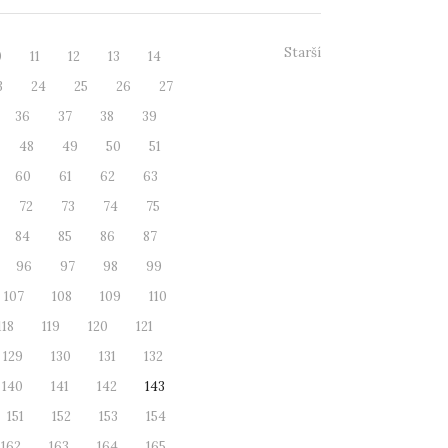
Starší
0
11
12
13
14
3
24
25
26
27
36
37
38
39
48
49
50
51
60
61
62
63
72
73
74
75
84
85
86
87
96
97
98
99
107
108
109
110
118
119
120
121
129
130
131
132
140
141
142
143
151
152
153
154
162
163
164
165