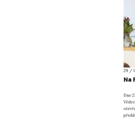
29 / 
Na 
Dne 23
Vědec
otevř
předáv
Vědeck