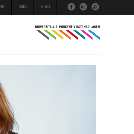
BD
IMIS
STAG