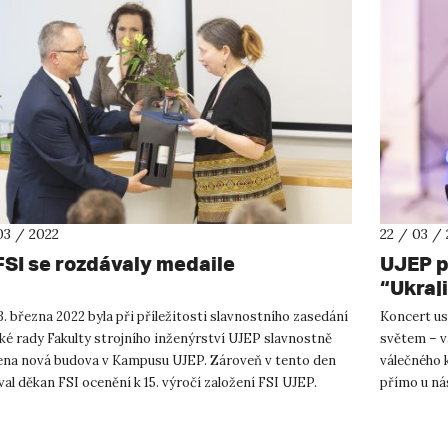
03 / 2022
22 / 03 /
FSI se rozdávaly medaile
UJEP p
“Ukraji
. března 2022 byla při příležitosti slavnostního zasedání
Koncert us
ké rady Fakulty strojního inženýrství UJEP slavnostně
světem – v
ena nová budova v Kampusu UJEP. Zároveň v tento den
válečného k
al děkan FSI ocenění k 15. výročí založení FSI UJEP.
přímo u nás
á ra...
veřej...