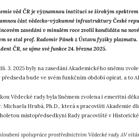
emie věd ČR je významnou institucí se širokým spektrem o
amnou část vědecko-výzkumné infrastruktury České repu
incovém zasedání v minulém roce zvolil kandidáta na nov
ým se stal prof. Radomír Pánek z Ústavu fyziky plazmatu.
ident ČR, se ujme své funkce 24. března 2025.
18. 3. 2025 byly na zasedání Akademického sněmu zvole
 předseda bude ve svém funkčním období opírat, a to 
kou Vědecké rady byla Sněmem zvolena i emeritní děkan
. Michaela Hrubá, Ph.D., která s pracovišti Akademie d
holetou místopředsedkyní Rady pracoviště v Historick
hloubení spolupráce prostřednictvím Vědecké rady AV vítám