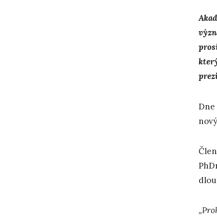
Akad
význ
pros
kter
prez
Dne 
nový
Člen
PhDr
dlou
„Pro