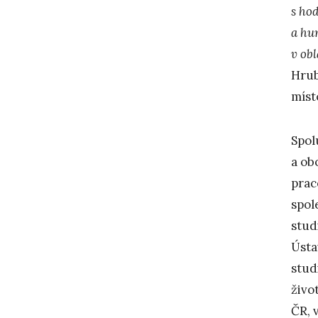
s ho
a hu
v ob
Hrub
míst
Spol
a ob
prac
spol
stu
Ústa
stud
živo
ČR, v