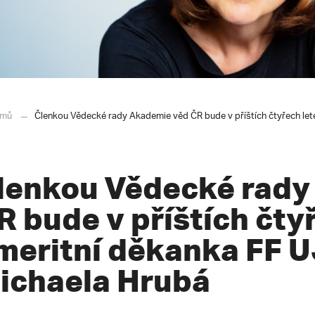
mů
Členkou Vědecké rady Akademie věd ČR bude v příštích čtyřech let
lenkou Vědecké rady
R bude v příštích čty
meritní děkanka FF U
ichaela Hrubá