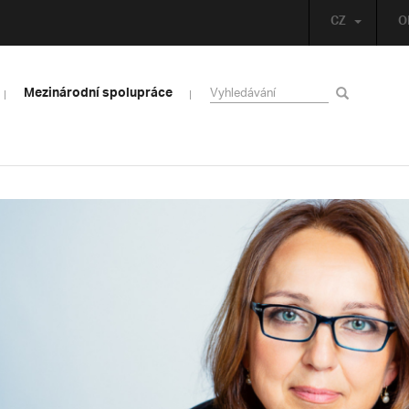
CZ
O
Mezinárodní spolupráce