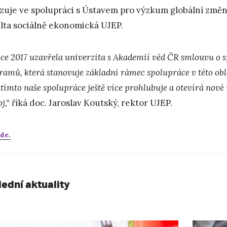
izuje ve spolupráci s Ústavem pro výzkum globální změny A
lta sociálně ekonomická UJEP.
oce 2017 uzavřela univerzita s Akademií věd ČR smlouvu o s
amů, která stanovuje základní rámec spolupráce v této oblas
e tímto naše spolupráce ještě více prohlubuje a otevírá no
oj,“
říká doc. Jaroslav Koutský, rektor UJEP.
de.
lední aktuality