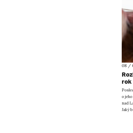
08 / 
Roz
rok
Posle
o jeho
nad L
Jaký b
se za 