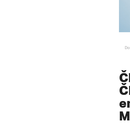
Do
Č
Č
e
M