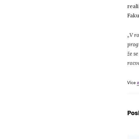
real
Faku
„V r
progr
že s
rozv
z
Více
Pos