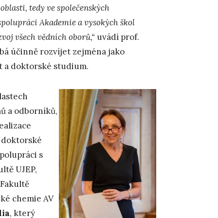
blasti, tedy ve společenských
spolupráci Akademie a vysokých škol
ozvoj všech vědních oborů,“
uvádí prof.
bá účinně rozvíjet zejména jako
 a doktorské studium.
lastech
mů a odborníků,
ealizace
 doktorské
polupráci s
ultě UJEP,
Fakultě
cké chemie AV
dia
, který