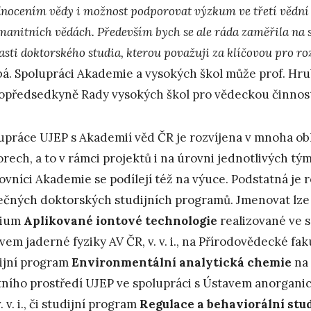
dnocením vědy i možnost podporovat výzkum ve třetí vědní o
manitních vědách. Především bych se ale ráda zaměřila na 
lasti doktorského studia, kterou považuji za klíčovou pro r
á. Spolupráci Akademie a vysokých škol může prof. Hru
opředsedkyně Rady vysokých škol pro vědeckou činnost
upráce UJEP s Akademií věd ČR je rozvíjena v mnoha ob
orech, a to v rámci projektů i na úrovni jednotlivých tý
ovníci Akademie se podílejí též na výuce. Podstatná je r
ečných doktorských studijních programů. Jmenovat lze
dium
Aplikované iontové technologie
realizované ve s
vem jaderné fyziky AV ČR, v. v. i., na Přírodovědecké fak
ijní program
Environmentální analytická chemie
na 
tního prostředí UJEP ve spolupráci s Ústavem anorgani
. v. i., či studijní program
Regulace a behaviorální stu