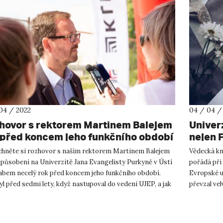
04 / 2022
04 / 04 /
hovor s rektorem Martinem Balejem
Univer
 před koncem jeho funkčního období
nejen 
chněte si rozhovor s naším rektorem Martinem Balejem
Vědecká kn
 působení na Univerzitě Jana Evangelisty Purkyně v Ústí
pořádá při
abem necelý rok před koncem jeho funkčního období.
Evropské u
yl před sedmi lety, když nastupoval do vedení UJEP, a jak
převzal vel
tu dob...
duben jeve 