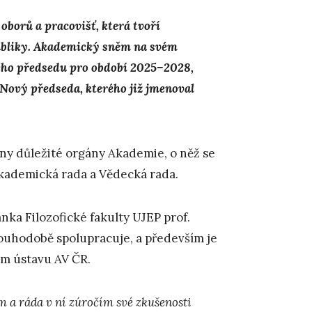
borů a pracovišť, která tvoří
bliky. Akademický sněm na svém
ého předsedu pro období 2025–2028,
 Nový předseda, kterého již jmenoval
ny důležité orgány Akademie, o něž se
Akademická rada a Vědecká rada.
ka Filozofické fakulty UJEP prof.
louhodobě spolupracuje, a především je
ém ústavu AV ČR.
 a ráda v ní zúročím své zkušenosti