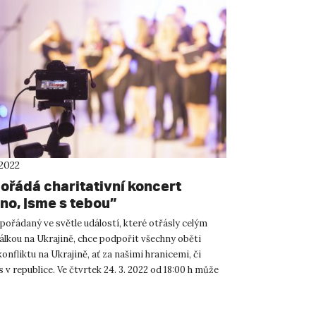
 2022
ořádá charitativní koncert
no, jsme s tebou”
pořádaný ve světle událostí, které otřásly celým
álkou na Ukrajině, chce podpořit všechny oběti
onfliktu na Ukrajině, ať za našimi hranicemi, či
 v republice. Ve čtvrtek 24. 3. 2022 od 18:00 h může