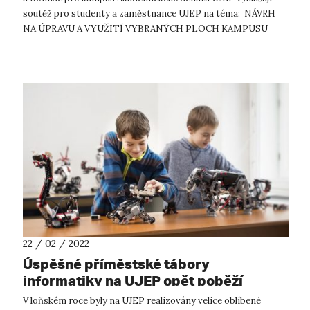
soutěž pro studenty a zaměstnance UJEP na téma: NÁVRH
NA ÚPRAVU A VYUŽITÍ VYBRANÝCH PLOCH KAMPUSU
UJEP Zadání Zadáním soutěže je...
22 / 02 / 2022
Úspěšné příměstské tábory
informatiky na UJEP opět poběží
V loňském roce byly na UJEP realizovány velice oblíbené