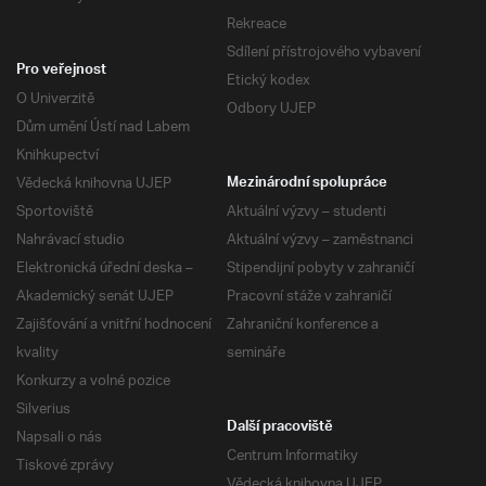
Rekreace
Sdílení přístrojového vybavení
Pro veřejnost
Etický kodex
O Univerzitě
Odbory UJEP
Dům umění Ústí nad Labem
Knihkupectví
Vědecká knihovna UJEP
Mezinárodní spolupráce
Sportoviště
Aktuální výzvy – studenti
Nahrávací studio
Aktuální výzvy – zaměstnanci
Elektronická úřední deska –
Stipendijní pobyty v zahraničí
Akademický senát UJEP
Pracovní stáže v zahraničí
Zajišťování a vnitřní hodnocení
Zahraniční konference a
kvality
semináře
Konkurzy a volné pozice
Silverius
Další pracoviště
Napsali o nás
Centrum Informatiky
Tiskové zprávy
Vědecká knihovna UJEP