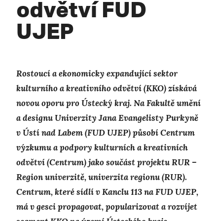
odvětví FUD
UJEP
Rostoucí a ekonomicky expandující sektor
kulturního a kreativního odvětví (KKO) získává
novou oporu pro Ústecký kraj. Na Fakultě umění
a designu Univerzity Jana Evangelisty Purkyně
v Ústí nad Labem
(FUD
UJEP) působí Centrum
výzkumu a podpory kulturních a kreativních
odvětví (Centrum) jako součást projektu RUR –
Region univerzitě, univerzita regionu (RUR
).
Centrum, které sídlí v Kanclu 113 na FUD UJEP,
má v gesci propagovat, popularizovat a rozvíjet