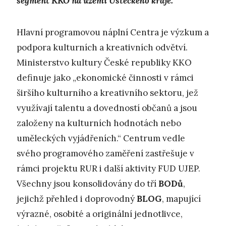
segment KKO na území Ústeckého kraje.
Hlavní programovou náplní Centra je výzkum a
podpora kulturních a kreativních odvětví.
Ministerstvo kultury České republiky KKO
definuje jako „ekonomické činnosti v rámci
širšího kulturního a kreativního sektoru, jež
využívají talentu a dovedností občanů a jsou
založeny na kulturních hodnotách nebo
uměleckých vyjádřeních.“ Centrum vedle
svého programového zaměření zastřešuje v
rámci projektu RUR i další aktivity FUD UJEP.
Všechny jsou konsolidovány do tří
BODů
,
jejichž přehled i doprovodný
BLOG
, mapující
výrazné, osobité a originální jednotlivce,