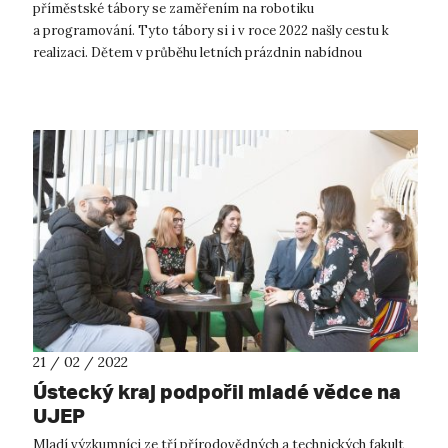
příměstské tábory se zaměřením na robotiku
a programování. Tyto tábory si i v roce 2022 našly cestu k
realizaci. Dětem v průběhu letních prázdnin nabídnou
zábavnou formu kontakt s fenoménem naší d...
21 / 02 / 2022
Ústecký kraj podpořil mladé vědce na
UJEP
Mladí výzkumníci ze tří přírodovědných a technických fakult