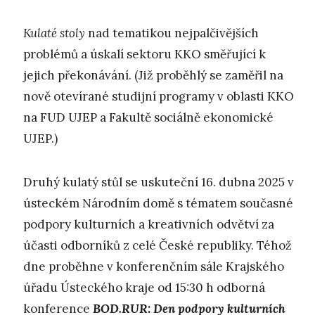
K
ulaté stoly
nad tematikou nejpalčivějších
problémů a úskalí sektoru KKO směřující k
jejich překonávání. (Již proběhlý se zaměřil na
nově otevírané studijní programy v oblasti KKO
na FUD UJEP a Fakultě sociálně ekonomické
UJEP.)
Druhý kulatý stůl se uskuteční 16. dubna 2025 v
ústeckém Národním domě s tématem současné
podpory kulturních a kreativních odvětví za
účasti odborníků z celé České republiky. Téhož
dne proběhne v konferenčním sále Krajského
úřadu Ústeckého kraje od 15:30 h odborná
konference
BOD.RUR: Den podpory kulturních