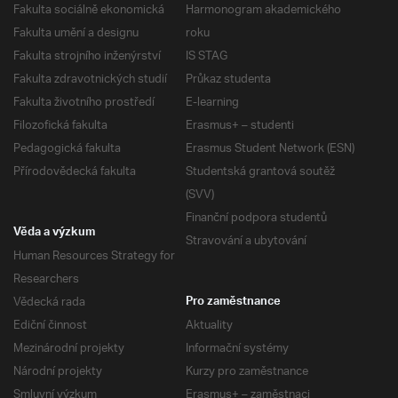
Fakulta sociálně ekonomická
Harmonogram akademického
Fakulta umění a designu
roku
Fakulta strojního inženýrství
IS STAG
Fakulta zdravotnických studií
Průkaz studenta
Fakulta životního prostředí
E-learning
Filozofická fakulta
Erasmus+ – studenti
Pedagogická fakulta
Erasmus Student Network (ESN)
Přírodovědecká fakulta
Studentská grantová soutěž
(SVV)
Finanční podpora studentů
Věda a výzkum
Stravování a ubytování
Human Resources Strategy for
Researchers
Vědecká rada
Pro zaměstnance
Ediční činnost
Aktuality
Mezinárodní projekty
Informační systémy
Národní projekty
Kurzy pro zaměstnance
Smluvní výzkum
Erasmus+ – zaměstnaci