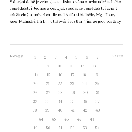
V dnešní době je velmi často diskutována otázka udržitelného
zemědělství. Jednou z cest, jak současné zemědělství učinit
udržitelným, může být dle molekulární bioložky Mgr. Hany
Auer Malinské, Ph.D., i otužování rostlin. Tím, že jsou rostliny
otužovány...
Novější
Starší
1
2
3
4
5
6
7
8
9
10
11
12
13
14
15
16
17
18
19
20
21
22
23
24
25
26
27
28
29
30
31
32
33
34
35
36
37
38
39
40
41
42
43
44
45
46
47
48
49
50
51
52
53
54