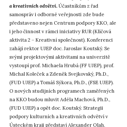
a kreativních odvětví
.
Účastníkům z řad
samospráv i odborné veřejnosti zde bude
představeno nejen Centrum podpory KKO, ale
i jeho činnost v rámci iniciativy RUR (Klíčová
aktivita 2 – Kreativní společnost). Konferenci
zahájí rektor UJEP doc. Jaroslav Koutský. Se
svými projektovými aktivitami na univerzitě
vystoupí prof. Michaela Hrubá (FF UJEP), prof.
Michal Koleček a Zdeněk Svejkovský, Ph.D.,
(FUD UJEP) a Tomáš Sýkora, Ph.D., (FSE UJEP).
O nových studijních programech zaměřených
na KKO budou mluvit Adéla Machová, Ph.D.,
(FUD UJEP) a opět doc. Koutský. Strategii
podpory kulturních a kreativních odvětví v
Ústeckém kraji představí Alexander Olah.