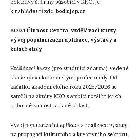
kolektivy či firmy působící v KKO, je
k nahlédnutí zde:
bod.ujep.cz
.
BOD.1
Č
innost Centra, vzdělávací kurzy,
vývoj popularizační aplikace,
výstavy a
kulaté stoly
Vzdělávací kurzy
(pro studující zdarma), vedené
zkušenými akademickými profesionály. Od
začátku akademického roku 2025/2026 se
zaměří na aktéry KKO s ambicí rozšířit jejich
odborné znalosti v dané oblasti.
Vývoj
popularizační aplikace
a realizace
výstavy
na propagaci kulturního a kreativního sektoru.