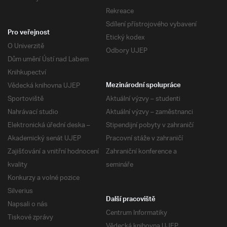
Rekreace
Sdílení přístrojového vybavení
Pro veřejnost
Etický kodex
O Univerzitě
Odbory UJEP
Dům umění Ústí nad Labem
Knihkupectví
Vědecká knihovna UJEP
Mezinárodní spolupráce
Sportoviště
Aktuální výzvy – studenti
Nahrávací studio
Aktuální výzvy – zaměstnanci
Elektronická úřední deska –
Stipendijní pobyty v zahraničí
Akademický senát UJEP
Pracovní stáže v zahraničí
Zajišťování a vnitřní hodnocení
Zahraniční konference a
kvality
semináře
Konkurzy a volné pozice
Silverius
Další pracoviště
Napsali o nás
Centrum Informatiky
Tiskové zprávy
Vědecká knihovna UJEP