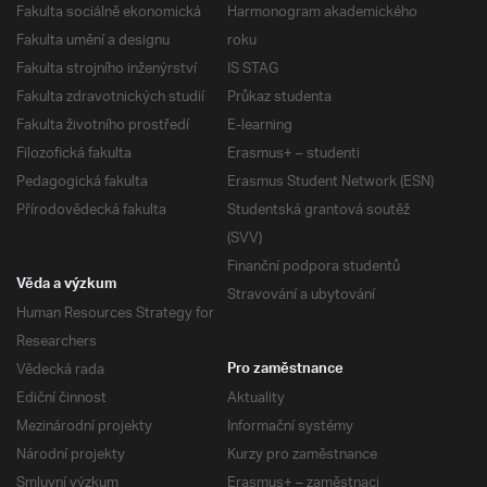
Fakulta sociálně ekonomická
Harmonogram akademického
Fakulta umění a designu
roku
Fakulta strojního inženýrství
IS STAG
Fakulta zdravotnických studií
Průkaz studenta
Fakulta životního prostředí
E-learning
Filozofická fakulta
Erasmus+ – studenti
Pedagogická fakulta
Erasmus Student Network (ESN)
Přírodovědecká fakulta
Studentská grantová soutěž
(SVV)
Finanční podpora studentů
Věda a výzkum
Stravování a ubytování
Human Resources Strategy for
Researchers
Vědecká rada
Pro zaměstnance
Ediční činnost
Aktuality
Mezinárodní projekty
Informační systémy
Národní projekty
Kurzy pro zaměstnance
Smluvní výzkum
Erasmus+ – zaměstnaci