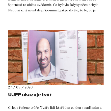
špatné si to občas uvědomit. Co by bylo, kdyby něco nebylo.
Nebo si spíš neustále připomínat, jak je skvělé, že to, co je,
opravdu j...
27 / 05 / 2020
UJEP ukazuje tvář
Či lépe řečeno tváře. Tváře lidí, kteří den co den s nadšením a