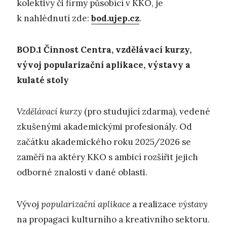
kolektivy či firmy působící v KKO, je
k nahlédnutí zde:
bod.ujep.cz
.
BOD.1
Č
innost Centra, vzdělávací kurzy,
vývoj popularizační aplikace,
výstavy a
kulaté stoly
Vzdělávací kurzy
(pro studující zdarma), vedené
zkušenými akademickými profesionály. Od
začátku akademického roku 2025/2026 se
zaměří na aktéry KKO s ambicí rozšířit jejich
odborné znalosti v dané oblasti.
Vývoj
popularizační aplikace
a realizace
výstavy
na propagaci kulturního a kreativního sektoru.