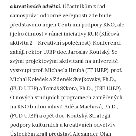
a kreativních odvětví
.
Účastníkům z řad
samospráv i odborné veřejnosti zde bude
představeno nejen Centrum podpory KKO, ale
i jeho činnost v rámci iniciativy RUR (Klíčová
aktivita 2 – Kreativní společnost). Konferenci
zahájí rektor UJEP doc. Jaroslav Koutský. Se
svými projektovými aktivitami na univerzitě
vystoupí prof. Michaela Hrubá (FF UJEP), prof.
Michal Koleček a Zdeněk Svejkovský, Ph.D.,
(FUD UJEP) a Tomáš Sýkora, Ph.D., (FSE UJEP).
O nových studijních programech zaměřených
na KKO budou mluvit Adéla Machová, Ph.D.,
(FUD UJEP) a opět doc. Koutský. Strategii
podpory kulturních a kreativních odvětví v
Ústeckém kraji představí Alexander Olah.