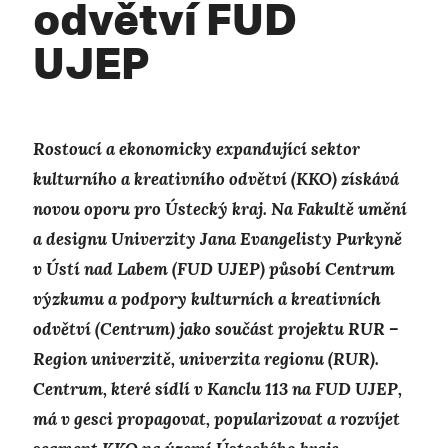
odvětví FUD
UJEP
Rostoucí a ekonomicky expandující sektor
kulturního a kreativního odvětví (KKO) získává
novou oporu pro Ústecký kraj. Na Fakultě umění
a designu Univerzity Jana Evangelisty Purkyně
v Ústí nad Labem
(FUD
UJEP) působí Centrum
výzkumu a podpory kulturních a kreativních
odvětví (Centrum) jako součást projektu RUR –
Region univerzitě, univerzita regionu (RUR
).
Centrum, které sídlí v Kanclu 113 na FUD UJEP,
má v gesci propagovat, popularizovat a rozvíjet