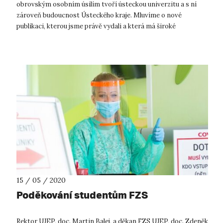
obrovským osobním úsilím tvoří ústeckou univerzitu a s ní
zároveň budoucnost Ústeckého kraje. Mluvíme o nové
publikaci, kterou jsme právě vydali a která má široké
veřejnosti zprostředko...
15 / 05 / 2020
Poděkování studentům FZS
Rektor UJEP, doc. Martin Balej, a děkan FZS UJEP, doc. Zdeněk