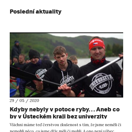
Poslední aktuality
29 / 05 / 2020
Kdyby nebyly v potoce ryby… Aneb co
by v Ústeckém kraji bez univerzity
chybělo.
Všichni máme teď čerstvou zkušenost s tím, že jsme neměli či
nemohli něco, co jsme dřív měli či mohli. A ono není vůbec