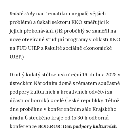
K
ulaté stoly
nad tematikou nejpalčivějších
problémů a úskalí sektoru KKO směřující k
jejich překonávání. (Již proběhlý se zaměřil na
nově otevírané studijní programy v oblasti KKO
na FUD UJEP a Fakultě sociálně ekonomické
UJEP.)
Druhý kulatý stůl se uskuteční 16. dubna 2025 v
ústeckém Národním domě s tématem současné
podpory kulturních a kreativních odvětví za
účasti odborníků z celé České republiky. Téhož
dne proběhne v konferenčním sále Krajského
úřadu Ústeckého kraje od 15:30 h odborná
konference
BOD.RUR: Den podpory kulturních