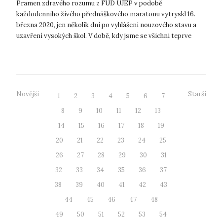
špici multimediální komunikace
Pramen zdravého rozumu z FUD UJEP v podobě
každodenního živého přednáškového maratonu vytryskl 16.
března 2020, jen několik dní po vyhlášení nouzového stavu a
uzavření vysokých škol. V době, kdy jsme se všichni teprve
vzpamatovávali z náhlé vyprázdn...
Novější
Starší
1
2
3
4
5
6
7
8
9
10
11
12
13
14
15
16
17
18
19
20
21
22
23
24
25
26
27
28
29
30
31
32
33
34
35
36
37
38
39
40
41
42
43
44
45
46
47
48
49
50
51
52
53
54