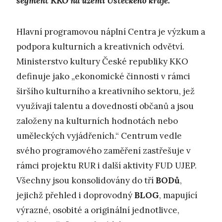
segment KKO na území Ústeckého kraje.
Hlavní programovou náplní Centra je výzkum a
podpora kulturních a kreativních odvětví.
Ministerstvo kultury České republiky KKO
definuje jako „ekonomické činnosti v rámci
širšího kulturního a kreativního sektoru, jež
využívají talentu a dovedností občanů a jsou
založeny na kulturních hodnotách nebo
uměleckých vyjádřeních.“ Centrum vedle
svého programového zaměření zastřešuje v
rámci projektu RUR i další aktivity FUD UJEP.
Všechny jsou konsolidovány do tří
BODů
,
jejichž přehled i doprovodný
BLOG
, mapující
výrazné, osobité a originální jednotlivce,