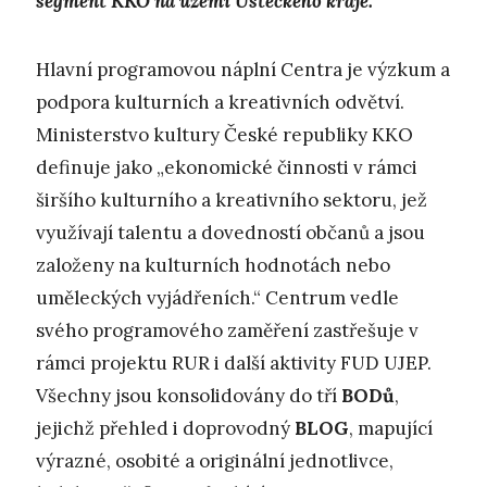
segment KKO na území Ústeckého kraje.
Hlavní programovou náplní Centra je výzkum a
podpora kulturních a kreativních odvětví.
Ministerstvo kultury České republiky KKO
definuje jako „ekonomické činnosti v rámci
širšího kulturního a kreativního sektoru, jež
využívají talentu a dovedností občanů a jsou
založeny na kulturních hodnotách nebo
uměleckých vyjádřeních.“ Centrum vedle
svého programového zaměření zastřešuje v
rámci projektu RUR i další aktivity FUD UJEP.
Všechny jsou konsolidovány do tří
BODů
,
jejichž přehled i doprovodný
BLOG
, mapující
výrazné, osobité a originální jednotlivce,