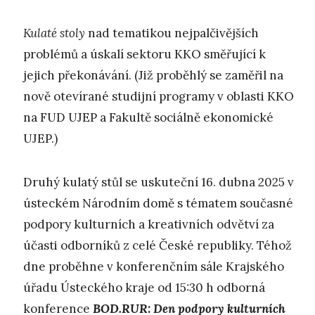
K
ulaté stoly
nad tematikou nejpalčivějších
problémů a úskalí sektoru KKO směřující k
jejich překonávání. (Již proběhlý se zaměřil na
nově otevírané studijní programy v oblasti KKO
na FUD UJEP a Fakultě sociálně ekonomické
UJEP.)
Druhý kulatý stůl se uskuteční 16. dubna 2025 v
ústeckém Národním domě s tématem současné
podpory kulturních a kreativních odvětví za
účasti odborníků z celé České republiky. Téhož
dne proběhne v konferenčním sále Krajského
úřadu Ústeckého kraje od 15:30 h odborná
konference
BOD.RUR: Den podpory kulturních