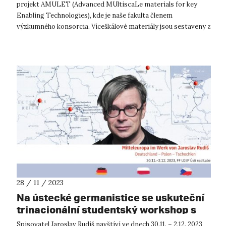
projekt AMULET (Advanced MUltiscaLe materials for key
Enabling Technologies), kde je naše fakulta členem
výzkumného konsorcia. Víceškálové materiály jsou sestaveny z
různých druhů nanomateriálů, k...
28 / 11 / 2023
Na ústecké germanistice se uskuteční
trinacionální studentský workshop s
autorem Jaroslavem Rudišem
Spisovatel Jaroslav Rudiš navštíví ve dnech 30.11. – 2.12. 2023