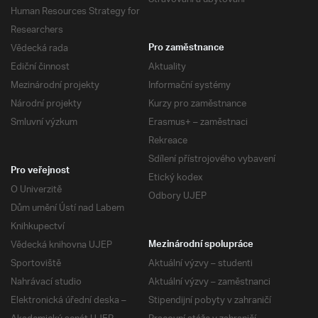
Human Resources Strategy for
Researchers
Vědecká rada
Pro zaměstnance
Ediční činnost
Aktuality
Mezinárodní projekty
Informační systémy
Národní projekty
Kurzy pro zaměstnance
Smluvní výzkum
Erasmus+ – zaměstnaci
Rekreace
Sdílení přístrojového vybavení
Pro veřejnost
Etický kodex
O Univerzitě
Odbory UJEP
Dům umění Ústí nad Labem
Knihkupectví
Vědecká knihovna UJEP
Mezinárodní spolupráce
Sportoviště
Aktuální výzvy – studenti
Nahrávací studio
Aktuální výzvy – zaměstnanci
Elektronická úřední deska –
Stipendijní pobyty v zahraničí