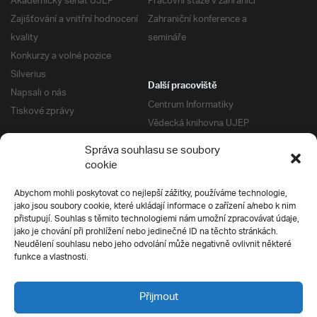
Akademický senát UJEP
Pracovní stáže v zahraničí
Zajišťování a vnitřní hodnocení
Zahraniční konference a
kvality
semináře
Konkurzy a volné pozice
Silverius
Další pracoviště
Napsali o nás
Centrum Informatiky
Tiskové zprávy
Vědecká knihovna UJEP
Správa kolejí a menz
Správa souhlasu se soubory
Univerzitní centrum podpory
Pro absolventy
cookie
Klub absolventů
Abychom mohli poskytovat co nejlepší zážitky, používáme technologie,
Silverius
jako jsou soubory cookie, které ukládají informace o zařízení a/nebo k nim
Pro uchazeče
přistupují. Souhlas s těmito technologiemi nám umožní zpracovávat údaje,
Přijímací řízení
jako je chování při prohlížení nebo jedinečné ID na těchto stránkách.
Neudělení souhlasu nebo jeho odvolání může negativně ovlivnit některé
E-prihlaska
Ochrana soukromí
funkce a vlastnosti.
Podmínky přijímacího řízení
Přípravné kurzy
Přijmout