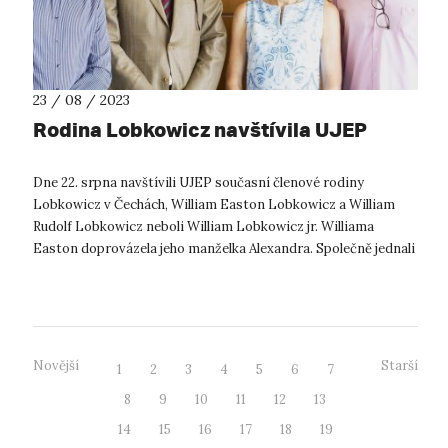
23 / 08 / 2023
Rodina Lobkowicz navštívila UJEP
Dne 22. srpna navštívili UJEP současní členové rodiny
Lobkowicz v Čechách, William Easton Lobkowicz a William
Rudolf Lobkowicz neboli William Lobkowicz jr. Williama
Easton doprovázela jeho manželka Alexandra. Společně jednali
s rektorem Jaroslavem Kout...
Novější
Starší
1
2
3
4
5
6
7
8
9
10
11
12
13
14
15
16
17
18
19