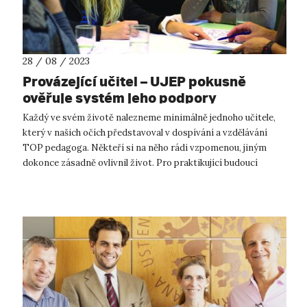
28 / 08 / 2023
Provázející učitel – UJEP pokusně
ověřuje systém jeho podpory
Každý ve svém životě nalezneme minimálně jednoho učitele,
který v našich očích představoval v dospívání a vzdělávání
TOP pedagoga. Někteří si na něho rádi vzpomenou, jiným
dokonce zásadně ovlivnil život. Pro praktikující budoucí
učitele může být takový...