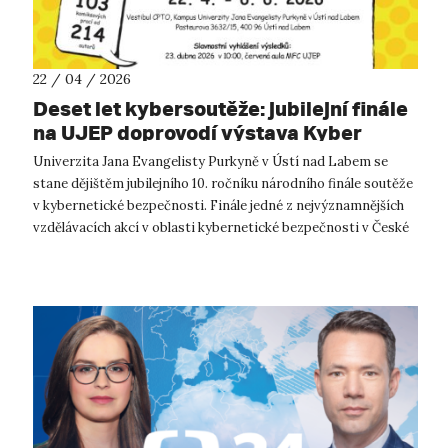
22 / 04 / 2026
Deset let kybersoutěže: jubilejní finále
na UJEP doprovodí výstava Kyber
Komiksů
Univerzita Jana Evangelisty Purkyně v Ústí nad Labem se
stane dějištěm jubilejního 10. ročníku národního finále soutěže
v kybernetické bezpečnosti. Finále jedné z nejvýznamnějších
vzdělávacích akcí v oblasti kybernetické bezpečnosti v České
republice s...