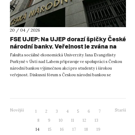
20 / 04 / 2026
FSE UJEP: Na UJEP dorazí špičky České
národní banky. Veřejnost je zvána na
diskusní fórum
Fakulta sociálně ekonomická Univerzity Jana Evangelisty
Purkyně v Ústí nad Labem připravuje ve spolupráci s Českou
národní bankou výjimečnou akci pro studenty i širokou
veřejnost. Diskusní fórum s Českou národní bankou se
uskuteční v úterý 28. dubna 20...
Novější
Starší
1
2
3
4
5
6
7
8
9
10
11
12
13
14
15
16
17
18
19