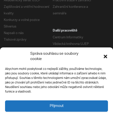
Akademický senát UJEP
Pracovní stáže v zahraničí
Zajišťování a vnitřní hodnocení
Zahraniční konference a
kvality
semináře
Konkurzy a volné pozice
Silverius
Další pracoviště
Napsali o nás
Centrum Informatiky
Tiskové zprávy
Vědecká knihovna UJEP
Správa kolejí a menz
Správa souhlasu se soubory
Univerzitní centrum podpory
Pro absolventy
cookie
Klub absolventů
Abychom mohli poskytovat co nejlepší zážitky, používáme technologie,
Silverius
jako jsou soubory cookie, které ukládají informace o zařízení a/nebo k nim
Pro uchazeče
přistupují. Souhlas s těmito technologiemi nám umožní zpracovávat údaje,
Přijímací řízení
jako je chování při prohlížení nebo jedinečné ID na těchto stránkách.
Neudělení souhlasu nebo jeho odvolání může negativně ovlivnit některé
E-prihlaska
Ochrana soukromí
funkce a vlastnosti.
Podmínky přijímacího řízení
Přípravné kurzy
Přijmout