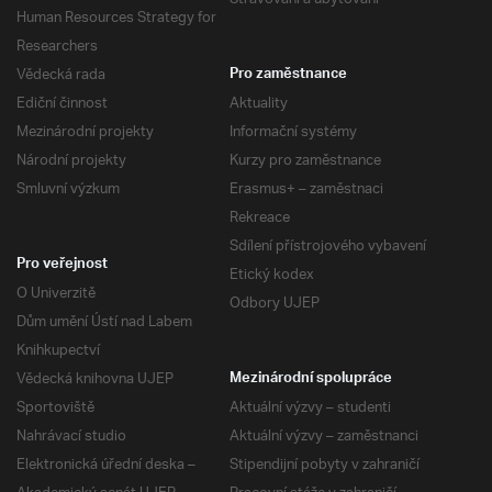
Human Resources Strategy for
Researchers
Vědecká rada
Pro zaměstnance
Ediční činnost
Aktuality
Mezinárodní projekty
Informační systémy
Národní projekty
Kurzy pro zaměstnance
Smluvní výzkum
Erasmus+ – zaměstnaci
Rekreace
Sdílení přístrojového vybavení
Pro veřejnost
Etický kodex
O Univerzitě
Odbory UJEP
Dům umění Ústí nad Labem
Knihkupectví
Vědecká knihovna UJEP
Mezinárodní spolupráce
Sportoviště
Aktuální výzvy – studenti
Nahrávací studio
Aktuální výzvy – zaměstnanci
Elektronická úřední deska –
Stipendijní pobyty v zahraničí