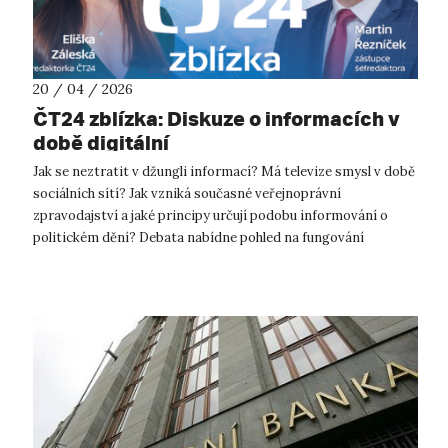
20 / 04 / 2026
ČT24 zblízka: Diskuze o informacích v
době digitální
Jak se neztratit v džungli informací? Má televize smysl v době
sociálních sítí? Jak vzniká současné veřejnoprávní
zpravodajství a jaké principy určují podobu informování o
politickém dění? Debata nabídne pohled na fungování
zpravodajství ČT, zejména na...