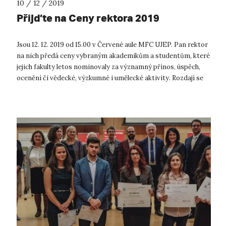
10 / 12 / 2019
Přijďte na Ceny rektora 2019
Jsou 12. 12. 2019 od 15.00 v Červené aule MFC UJEP. Pan rektor
na nich předá ceny vybraným akademikům a studentům, které
jejich fakulty letos nominovaly za významný přínos, úspěch,
ocenění či vědecké, výzkumné i umělecké aktivity. Rozdají se
také stip...