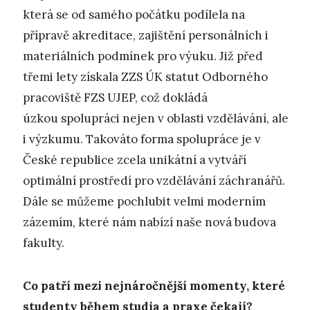
která se od samého počátku podílela na
přípravě akreditace, zajištění personálních i
materiálních podmínek pro výuku. Již před
třemi lety získala ZZS ÚK statut Odborného
pracoviště FZS UJEP, což dokládá
úzkou spolupráci nejen v oblasti vzdělávání, ale
i výzkumu. Takováto forma spolupráce je v
České republice zcela unikátní a vytváří
optimální prostředí pro vzdělávání záchranářů.
Dále se můžeme pochlubit velmi moderním
zázemím, které nám nabízí naše nová budova
fakulty.
Co patří mezi nejnáročnější momenty, které
studenty během studia a praxe čekají?