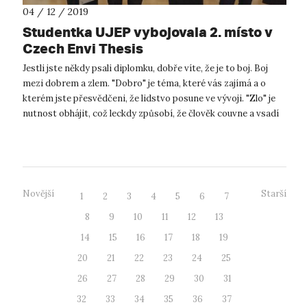
04 / 12 / 2019
Studentka UJEP vybojovala 2. místo v
Czech Envi Thesis
Jestli jste někdy psali diplomku, dobře víte, že je to boj. Boj
mezi dobrem a zlem. "Dobro" je téma, které vás zajímá a o
kterém jste přesvědčeni, že lidstvo posune ve vývoji. "Zlo" je
nutnost obhájit, což leckdy způsobí, že člověk couvne a vsadí
ra...
Novější
Starší
1
2
3
4
5
6
7
8
9
10
11
12
13
14
15
16
17
18
19
20
21
22
23
24
25
26
27
28
29
30
31
32
33
34
35
36
37