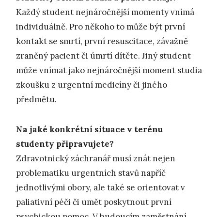
Každý student nejnáročnější momenty vnímá
individuálně. Pro někoho to může být první
kontakt se smrtí, první resuscitace, závažně
zraněný pacient či úmrtí dítěte. Jiný student
může vnímat jako nejnáročnější moment studia
zkoušku z urgentní medicíny či jiného
předmětu.
Na jaké konkrétní situace v terénu
studenty připravujete?
Zdravotnický záchranář musí znát nejen
problematiku urgentních stavů napříč
jednotlivými obory, ale také se orientovat v
paliativní péči či umět poskytnout první
psychickou pomoc. V budoucím zaměstnání