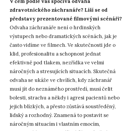
V čem podle vás spočívá odvaha
zdravotnického záchranáře? Liší se od
představy prezentované filmovými scénáři?
Odvaha záchranáře není o hrdinských
výstupech nebo dramatických scénách, jak je
často vidíme ve filmech. Ve skutečnosti jde o
klid, profesionalitu a schopnost jednat
efektivně pod tlakem, nezřídka ve velmi
náročných a stresujících situacích. Skutečná
odvaha se ukáže ve chvílích, kdy záchranář
musí jít do neznámého prostředí, musí čelit
bolesti, strachu a někdy i agresi pacientů nebo
jejich blízkých, a přesto zůstává soustředěný,
lidský a rozhodný. Znamená to postavit se
náročným situacím i vlastním emocím,