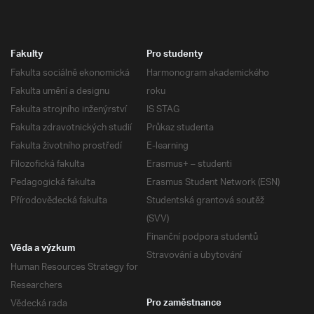
Fakulty
Pro studenty
Fakulta sociálně ekonomická
Harmonogram akademického
Fakulta umění a designu
roku
Fakulta strojního inženýrství
IS STAG
Fakulta zdravotnických studií
Průkaz studenta
Fakulta životního prostředí
E-learning
Filozofická fakulta
Erasmus+ – studenti
Pedagogická fakulta
Erasmus Student Network (ESN)
Přírodovědecká fakulta
Studentská grantová soutěž
(SVV)
Finanční podpora studentů
Věda a výzkum
Stravování a ubytování
Human Resources Strategy for
Researchers
Vědecká rada
Pro zaměstnance