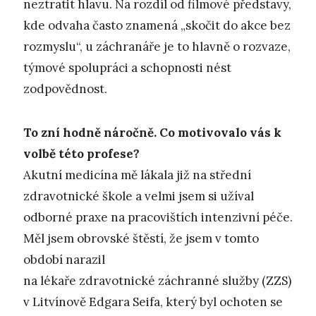
neztratit hlavu. Na rozdíl od filmové představy,
kde odvaha často znamená „skočit do akce bez
rozmyslu“, u záchranáře je to hlavně o rozvaze,
týmové spolupráci a schopnosti nést
zodpovědnost.
To zní hodně náročně. Co motivovalo vás k
volbě této profese?
Akutní medicína mě lákala již na střední
zdravotnické škole a velmi jsem si užíval
odborné praxe na pracovištích intenzivní péče.
Měl jsem obrovské štěstí, že jsem v tomto
období narazil
na lékaře zdravotnické záchranné služby (ZZS)
v Litvínově Edgara Seifa, který byl ochoten se