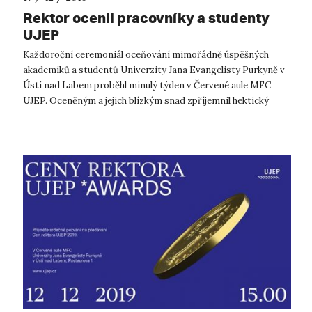
Rektor ocenil pracovníky a studenty
UJEP
Každoroční ceremoniál oceňování mimořádně úspěšných
akademiků a studentů Univerzity Jana Evangelisty Purkyně v
Ústí nad Labem proběhl minulý týden v Červené aule MFC
UJEP. Oceněným a jejich blízkým snad zpříjemnil hektický
předvánoční čas. A nám umožni...