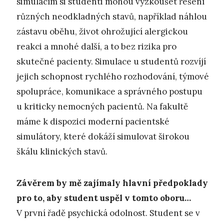
simulacím si studenti mohou vyzkoušet řešení
různých neodkladných stavů, například náhlou
zástavu oběhu, život ohrožující alergickou
reakci a mnohé další, a to bez rizika pro
skutečné pacienty. Simulace u studentů rozvíjí
jejich schopnost rychlého rozhodování, týmové
spolupráce, komunikace a správného postupu
u kriticky nemocných pacientů. Na fakultě
máme k dispozici moderní pacientské
simulátory, které dokáží simulovat širokou
škálu klinických stavů.
Závěrem by mě zajímaly hlavní předpoklady
pro to, aby student uspěl v tomto oboru…
V první řadě psychická odolnost. Student se v