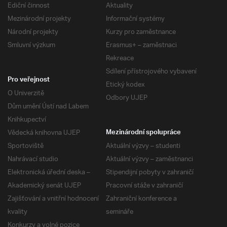
Ediční činnost
Aktuality
Mezinárodní projekty
Informační systémy
Národní projekty
Kurzy pro zaměstnance
Smluvní výzkum
Erasmus+ – zaměstnaci
Rekreace
Sdílení přístrojového vybavení
Pro veřejnost
Etický kodex
O Univerzitě
Odbory UJEP
Dům umění Ústí nad Labem
Knihkupectví
Vědecká knihovna UJEP
Mezinárodní spolupráce
Sportoviště
Aktuální výzvy – studenti
Nahrávací studio
Aktuální výzvy – zaměstnanci
Elektronická úřední deska –
Stipendijní pobyty v zahraničí
Akademický senát UJEP
Pracovní stáže v zahraničí
Zajišťování a vnitřní hodnocení
Zahraniční konference a
kvality
semináře
Konkurzy a volné pozice