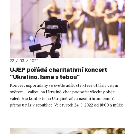
22 / 03 / 2022
UJEP pořádá charitativní koncert
“Ukrajino, jsme s tebou”
Koncert uspořádaný ve světle událostí, které otřásly celým
světem – válkou na Ukrajině, chce podpořit všechny oběti
válečného konfliktu na Ukrajině, ať za našimi hranicemi, či
přímo u nás v republice. Ve čtvrtek 24. 3. 2022 od 18:00 h může
veřej...