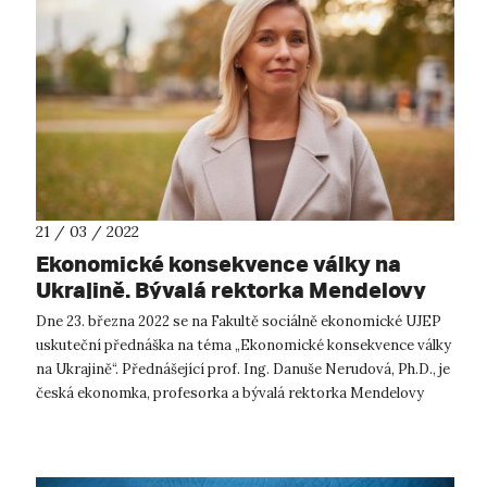
21 / 03 / 2022
Ekonomické konsekvence války na
Ukrajině. Bývalá rektorka Mendelovy
univerzity v Brně přednáší na UJEP.
Dne 23. března 2022 se na Fakultě sociálně ekonomické UJEP
uskuteční přednáška na téma „Ekonomické konsekvence války
na Ukrajině“. Přednášející prof. Ing. Danuše Nerudová, Ph.D., je
česká ekonomka, profesorka a bývalá rektorka Mendelovy
univerzity v Br...