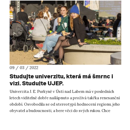
09 / 03 / 2022
Studujte univerzitu, která má šmrnc i
vizi. Studujte UJEP.
Univerzita J. E. Purkyně v Ústí nad Labem má v posledních
letech viditelně dobře našlápnuto a prožívá takřka renesanční
období. Osvobodila se od stereotypů hodnocení regionu, jeho
obyvatel a budoucnosti, a bere věci do svých rukou. Chce
pomáhat, vést a...