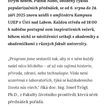
širým nebem. Piknik Nobel, oblíbený cyklus
popularizačních přednášek, se od 6. srpna do 24.
září 2025 znovu usídlí v amfiteátru Kampusu
UJEP v Ústí nad Labem. Každou středu od 18:00
h nabídne postupně osm inspirativních večerů,
během nichž se návštěvníci setkají s akademiky a
akademičkami z různých fakult univerzity.
„Program jsme sestavili tak, aby si v něm každý
našel něco blízkého – ať už vás zajímá historie,
příroda, zdraví, nebo technologie. Věda není
uzavřená v laboratořích, týká se každodenního
života nás všech
,“ říká doc. Ing. Josef Trögl,
Ph.D., z Fakulty životního prostředí, která sérii
přednášek pořádá.