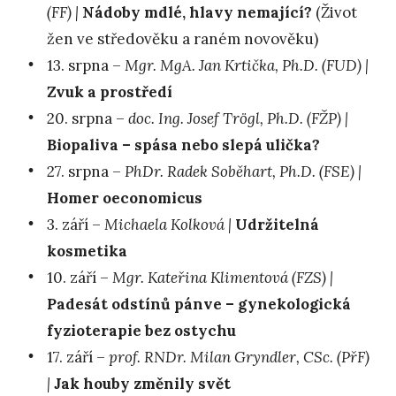
(FF) |
Nádoby mdlé, hlavy nemající?
(Život
žen ve středověku a raném novověku)
13. srpna –
Mgr. MgA. Jan Krtička, Ph.D. (FUD) |
Zvuk a prostředí
20. srpna –
doc. Ing. Josef Trögl, Ph.D. (FŽP) |
Biopaliva – spása nebo slepá ulička?
27. srpna –
PhDr. Radek Soběhart, Ph.D. (FSE) |
Homer oeconomicus
3. září –
Michaela Kolková |
Udržitelná
kosmetika
10. září –
Mgr. Kateřina Klimentová (FZS) |
Padesát odstínů pánve – gynekologická
fyzioterapie bez ostychu
17. září –
prof. RNDr. Milan Gryndler, CSc. (PřF)
|
Jak houby změnily svět