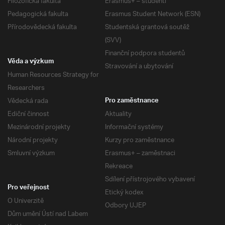
Filozofická fakulta
Erasmus+ – studenti
Pedagogická fakulta
Erasmus Student Network (ESN)
Přírodovědecká fakulta
Studentská grantová soutěž
(SVV)
Finanční podpora studentů
Věda a výzkum
Stravování a ubytování
Human Resources Strategy for
Researchers
Vědecká rada
Pro zaměstnance
Ediční činnost
Aktuality
Mezinárodní projekty
Informační systémy
Národní projekty
Kurzy pro zaměstnance
Smluvní výzkum
Erasmus+ – zaměstnaci
Rekreace
Sdílení přístrojového vybavení
Pro veřejnost
Etický kodex
O Univerzitě
Odbory UJEP
Dům umění Ústí nad Labem