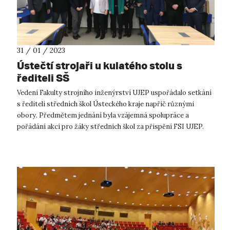
31 / 01 / 2023
Ústečtí strojaři u kulatého stolu s
řediteli SŠ
Vedení Fakulty strojního inženýrství UJEP uspořádalo setkání
s řediteli středních škol Ústeckého kraje napříč různými
obory. Předmětem jednání byla vzájemná spolupráce a
pořádání akcí pro žáky středních škol za přispění FSI UJEP.
Spolupráce mezi dru...