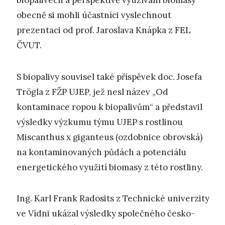
biopalivech a perspektivě využívání biomasy
obecně si mohli účastníci vyslechnout
prezentaci od prof. Jaroslava Knápka z FEL
ČVUT.
S biopalivy souvisel také příspěvek doc. Josefa
Trögla z FŽP UJEP, jež nesl název „Od
kontaminace ropou k biopalivům“ a představil
výsledky výzkumu týmu UJEP s rostlinou
Miscanthus x giganteus (ozdobnice obrovská)
na kontaminovaných půdách a potenciálu
energetického využití biomasy z této rostliny.
Ing. Karl Frank Radosits z Technické univerzity
ve Vídni ukázal výsledky společného česko-