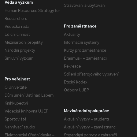
Věda a výzkum
Stravování a ubytování
Human Resources Strategy for
Researchers
Vědecká rada
Pro zaměstnance
Ediční činnost
Aktuality
Mezinárodní projekty
Informační systémy
Národní projekty
Kurzy pro zaměstnance
Smluvní výzkum
Erasmus+ – zaměstnaci
Rekreace
Sdílení přístrojového vybavení
Pro veřejnost
Etický kodex
O Univerzitě
Odbory UJEP
Dům umění Ústí nad Labem
Knihkupectví
Vědecká knihovna UJEP
Mezinárodní spolupráce
Sportoviště
Aktuální výzvy – studenti
Nahrávací studio
Aktuální výzvy – zaměstnanci
Elektronická úřední deska –
Stipendijní pobyty v zahraničí