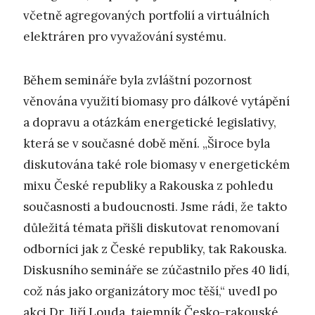
včetně agregovaných portfolií a virtuálních
elektráren pro vyvažování systému.
Během semináře byla zvláštní pozornost
věnována využití biomasy pro dálkové vytápění
a dopravu a otázkám energetické legislativy,
která se v současné době mění. „Široce byla
diskutována také role biomasy v energetickém
mixu České republiky a Rakouska z pohledu
současnosti a budoucnosti. Jsme rádi, že takto
důležitá témata přišli diskutovat renomovaní
odborníci jak z České republiky, tak Rakouska.
Diskusního semináře se zúčastnilo přes 40 lidí,
což nás jako organizátory moc těší,“ uvedl po
akci Dr. Jiří Louda, tajemník Česko-rakouské