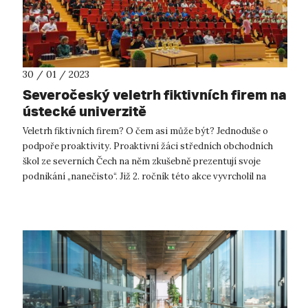
30 / 01 / 2023
Severočeský veletrh fiktivních firem na
ústecké univerzitě
Veletrh fiktivních firem? O čem asi může být? Jednoduše o
podpoře proaktivity. Proaktivní žáci středních obchodních
škol ze severních Čech na něm zkušebně prezentují svoje
podnikání „nanečisto“. Již 2. ročník této akce vyvrcholil na
Univerzitě J. E....