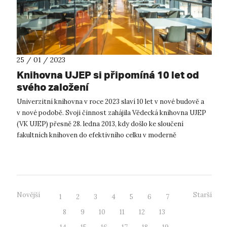
25 / 01 / 2023
Knihovna UJEP si připomíná 10 let od
svého založení
Univerzitní knihovna v roce 2023 slaví 10 let v nové budově a
v nové podobě. Svoji činnost zahájila Vědecká knihovna UJEP
(VK UJEP) přesně 28. ledna 2013, kdy došlo ke sloučení
fakultních knihoven do efektivního celku v moderně
koncipované budově. ...
Novější
Starší
1
2
3
4
5
6
7
8
9
10
11
12
13