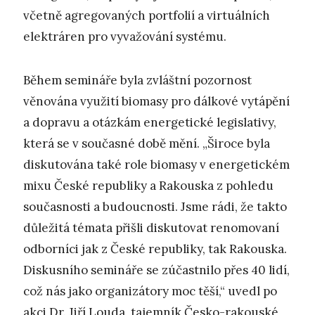
včetně agregovaných portfolií a virtuálních
elektráren pro vyvažování systému.
Během semináře byla zvláštní pozornost
věnována využití biomasy pro dálkové vytápění
a dopravu a otázkám energetické legislativy,
která se v současné době mění. „Široce byla
diskutována také role biomasy v energetickém
mixu České republiky a Rakouska z pohledu
současnosti a budoucnosti. Jsme rádi, že takto
důležitá témata přišli diskutovat renomovaní
odborníci jak z České republiky, tak Rakouska.
Diskusního semináře se zúčastnilo přes 40 lidí,
což nás jako organizátory moc těší,“ uvedl po
akci Dr. Jiří Louda, tajemník Česko-rakouské