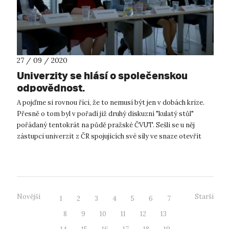
27 / 09 / 2020
Univerzity se hlásí o společenskou
odpovědnost.
A pojďme si rovnou říci, že to nemusí být jen v dobách krize.
Přesně o tom byl v pořadí již druhý diskuzní "kulatý stůl"
pořádaný tentokrát na půdě pražské ČVUT. Sešli se u něj
zástupci univerzit z ČR spojujících své síly ve snaze otevřít
téma spole...
Novější
Starší
1
2
3
4
5
6
7
8
9
10
11
12
13