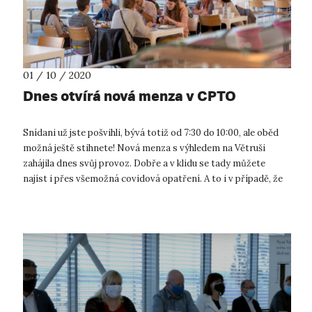
01 / 10 / 2020
Dnes otvírá nová menza v CPTO
Snídani už jste pošvihli, bývá totiž od 7:30 do 10:00, ale oběd
možná ještě stihnete! Nová menza s výhledem na Větruši
zahájila dnes svůj provoz. Dobře a v klidu se tady můžete
najíst i přes všemožná covidová opatření. A to i v případě, že
na UJEP n...