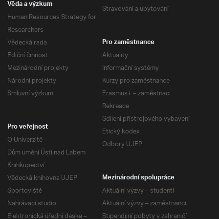
Věda a výzkum
Stravování a ubytování
Human Resources Strategy for
Researchers
Vědecká rada
Pro zaměstnance
Ediční činnost
Aktuality
Mezinárodní projekty
Informační systémy
Národní projekty
Kurzy pro zaměstnance
Smluvní výzkum
Erasmus+ – zaměstnaci
Rekreace
Sdílení přístrojového vybavení
Pro veřejnost
Etický kodex
O Univerzitě
Odbory UJEP
Dům umění Ústí nad Labem
Knihkupectví
Vědecká knihovna UJEP
Mezinárodní spolupráce
Sportoviště
Aktuální výzvy – studenti
Nahrávací studio
Aktuální výzvy – zaměstnanci
Elektronická úřední deska –
Stipendijní pobyty v zahraničí