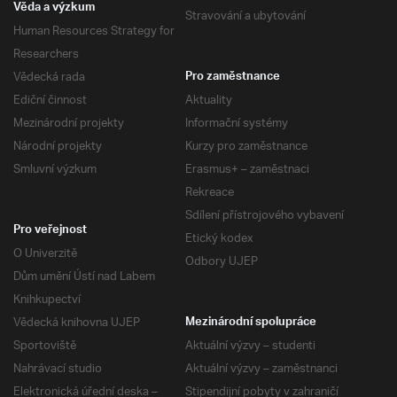
Věda a výzkum
Stravování a ubytování
Human Resources Strategy for
Researchers
Vědecká rada
Pro zaměstnance
Ediční činnost
Aktuality
Mezinárodní projekty
Informační systémy
Národní projekty
Kurzy pro zaměstnance
Smluvní výzkum
Erasmus+ – zaměstnaci
Rekreace
Sdílení přístrojového vybavení
Pro veřejnost
Etický kodex
O Univerzitě
Odbory UJEP
Dům umění Ústí nad Labem
Knihkupectví
Vědecká knihovna UJEP
Mezinárodní spolupráce
Sportoviště
Aktuální výzvy – studenti
Nahrávací studio
Aktuální výzvy – zaměstnanci
Elektronická úřední deska –
Stipendijní pobyty v zahraničí