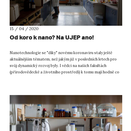
15 / 04 / 2020
Od koro k nano? Na UJEP ano!
Nanotechnologie se "díky" novému koronaviru staly ještě
aktuálnějším tématem, než jakým již v posledních letech pro
svůj dynamický rozvoj byly. I vědci na našich fakultách
(přírodovědecké a životního prostředí) k tomu mají hodně co
říci. A hlavně co dě...