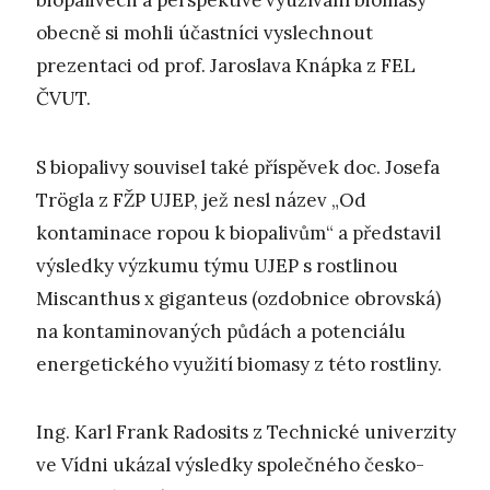
biopalivech a perspektivě využívání biomasy
obecně si mohli účastníci vyslechnout
prezentaci od prof. Jaroslava Knápka z FEL
ČVUT.
S biopalivy souvisel také příspěvek doc. Josefa
Trögla z FŽP UJEP, jež nesl název „Od
kontaminace ropou k biopalivům“ a představil
výsledky výzkumu týmu UJEP s rostlinou
Miscanthus x giganteus (ozdobnice obrovská)
na kontaminovaných půdách a potenciálu
energetického využití biomasy z této rostliny.
Ing. Karl Frank Radosits z Technické univerzity
ve Vídni ukázal výsledky společného česko-