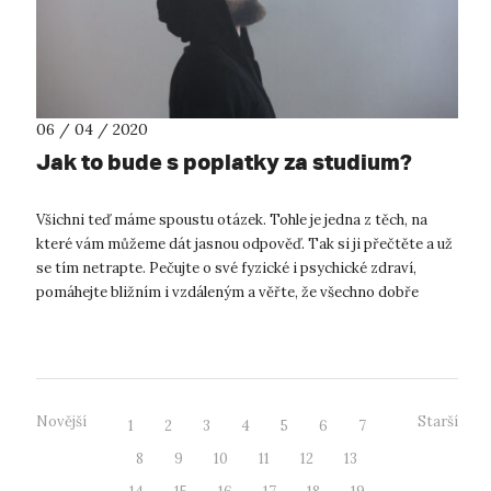
06 / 04 / 2020
Jak to bude s poplatky za studium?
Všichni teď máme spoustu otázek. Tohle je jedna z těch, na
které vám můžeme dát jasnou odpověď. Tak si ji přečtěte a už
se tím netrapte. Pečujte o své fyzické i psychické zdraví,
pomáhejte bližním i vzdáleným a věřte, že všechno dobře
dopadne! V souvi...
Novější
Starší
1
2
3
4
5
6
7
8
9
10
11
12
13