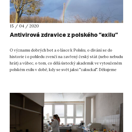
15 / 04 / 2020
Antivirová zdravice z polského “exilu”
O významu dobrých bot a o lásce k Polsku, o dívání se do
historie i o pohledu zvenčí na zavřený český stát (nebo nebudu
hrát) a vůbec, o tom, co dělá ústecký akademik ve vytouženém
polském exilu v době, kdy se svět jaksi "zakuckal". Děkujeme
Mgr. Davi...