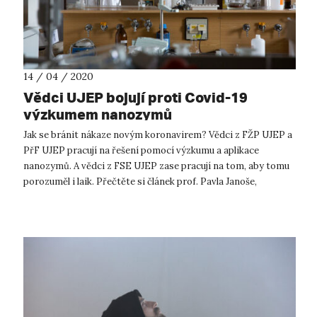
14 / 04 / 2020
Vědci UJEP bojují proti Covid-19
výzkumem nanozymů
Jak se bránit nákaze novým koronavirem? Vědci z FŽP UJEP a
PřF UJEP pracují na řešení pomocí výzkumu a aplikace
nanozymů. A vědci z FSE UJEP zase pracují na tom, aby tomu
porozuměl i laik. Přečtěte si článek prof. Pavla Janoše,
zpracovaný do laikům ...