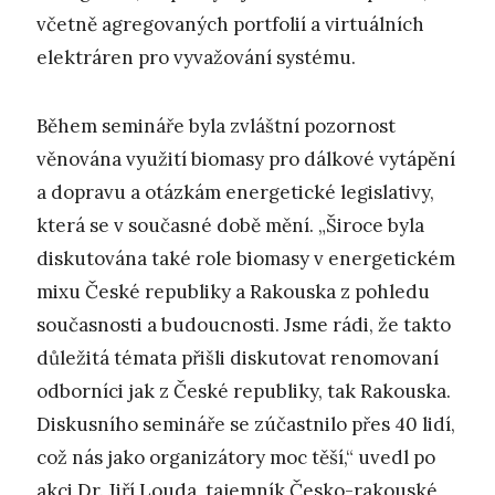
včetně agregovaných portfolií a virtuálních
elektráren pro vyvažování systému.
Během semináře byla zvláštní pozornost
věnována využití biomasy pro dálkové vytápění
a dopravu a otázkám energetické legislativy,
která se v současné době mění. „Široce byla
diskutována také role biomasy v energetickém
mixu České republiky a Rakouska z pohledu
současnosti a budoucnosti. Jsme rádi, že takto
důležitá témata přišli diskutovat renomovaní
odborníci jak z České republiky, tak Rakouska.
Diskusního semináře se zúčastnilo přes 40 lidí,
což nás jako organizátory moc těší,“ uvedl po
akci Dr. Jiří Louda, tajemník Česko-rakouské