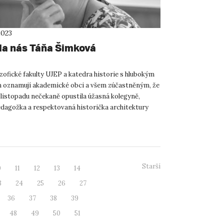
2023
la nás Táňa Šimková
zofické fakulty UJEP a katedra historie s hlubokým
oznamují akademické obci a všem zúčastněným, že
 listopadu nečekaně opustila úžasná kolegyně,
dagožka a respektovaná historička architektury
Šimk...
Starší
0
11
12
13
14
3
24
25
26
27
36
37
38
39
48
49
50
51