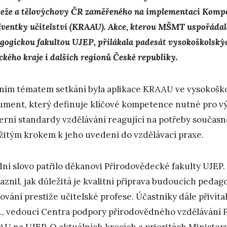
eže a tělovýchovy ČR zaměřeného na implementaci Kompe
lventky učitelství (KRAAU). Akce, kterou MŠMT uspořádal
gogickou fakultou UJEP, přilákala padesát vysokoškolskýc
ckého kraje i dalších regionů České republiky.
ním tématem setkání byla aplikace KRAAU ve vysokoško
ment, který definuje klíčové kompetence nutné pro vý
rní standardy vzdělávání reagující na potřeby současné
žitým krokem k jeho uvedení do vzdělávací praxe.
ní slovo patřilo děkanovi Přírodovědecké fakulty UJEP.
aznil, jak důležitá je kvalitní příprava budoucích pedago
lování prestiže učitelské profese. Účastníky dále přivíta
., vedoucí Centra podpory přírodovědného vzdělávání 
U na UJEP. O aktuálních krocích a prioritách Ministers