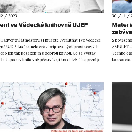
12 / 2023
30 / 11 / 
ent ve Vědecké knihovně UJEP
Materi
zabýva
ou adventní atmosféru si můžete vychutnat i ve Vědecké
S potěšení
vně UJEP. Buď na některé z připravených prosincových
AMULET (Ad
nebo jen tak posezením s dobrou knihou. Co se výstav
Technologi
z listopadu v knihovně přetrvávají hned dvě. Tou první je
konsorcia.
e...
druhů nanom