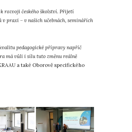
 rozvoji českého školství. Přijetí
 v praxi – v našich učebnách, seminářích
 kvalitu pedagogické přípravy napříč
a má vůli i sílu tuto změnu reálně
k KRAAU a také Oborově specifického