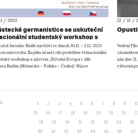
11 / 2023
22 / 11 / 
ústecké germanistice se uskuteční
Opusti
nacionální studentský workshop s
orem Jaroslavem Rudišem
atel Jaroslav Rudiš navštíví ve dnech 30.11. – 2.12. 2023
Vedení Filo
ou univerzitu. Za jeho účasti zde proběhne trinacionální
zármutkem 
ntský workshop s názvem „Střední Evropa v díle
nás dne 21.
lava Rudiše (Německo – Polsko – Česko)“. Název
výborná pe
hopu je symbo...
Mgr. Táňa 
ší
1
2
3
4
5
6
7
8
9
1
15
16
17
18
19
20
21
22
2
28
29
30
31
32
33
34
35
40
41
42
43
44
45
46
47