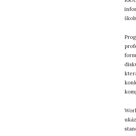
info
škol
Prog
prof
form
disk
kter
konk
komp
Work
ukáz
stan