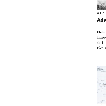
04 / 
Adv
Klidn
kniho
akcí, 
týče, 
„Galici