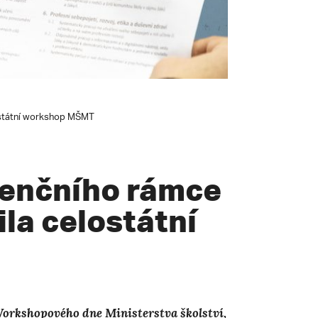
lostátní workshop MŠMT
enčního rámce
ila celostátní
 Workshopového dne Ministerstva školství,