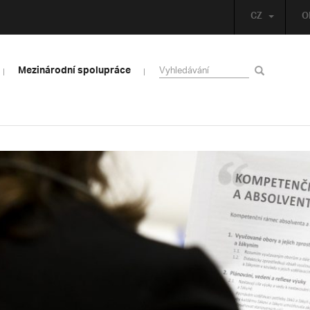
CZ
O
Mezinárodní spolupráce