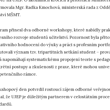
rmovala Mgr. Radka Kmochová, ministerská rada z Oddě
ství MŠMT.
ram přinesl dva odborné workshopy, které nabídly pra
esního rozvoje studentů učitelství. Pozornost byla při
ativního hodnocení do výuky a práci s profesním portfo
utovali význam tzv. tripartitních setkání student – prov
á napomáhají systematickému propojení teorie s pedagog
rétní postupy a zkušenosti z praxe, které mohou univer
etenčního rámce.
shopový den potvrdil rostoucí zájem odborné veřejnost
al, že UJEP je důležitým partnerem v celostátním proc
dardů.