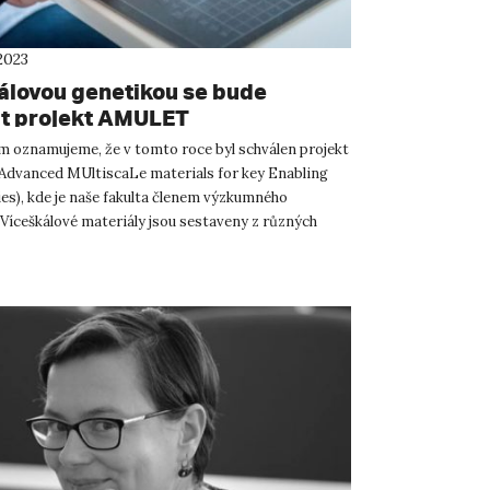
2023
álovou genetikou se bude
t projekt AMULET
m oznamujeme, že v tomto roce byl schválen projekt
vanced MUltiscaLe materials for key Enabling
es), kde je naše fakulta členem výzkumného
 Víceškálové materiály jsou sestaveny z různých
ateriálů, k...