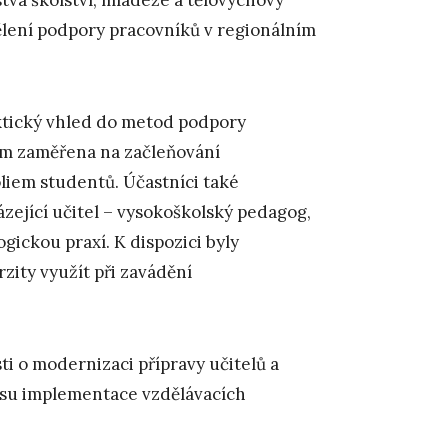
lení podpory pracovníků v regionálním
ktický vhled do metod podpory
tom zaměřena na začleňování
liem studentů. Účastníci také
ázející učitel – vysokoškolský pedagog,
ickou praxí. K dispozici byly
zity využít při zavádění
i o modernizaci přípravy učitelů a
esu implementace vzdělávacích