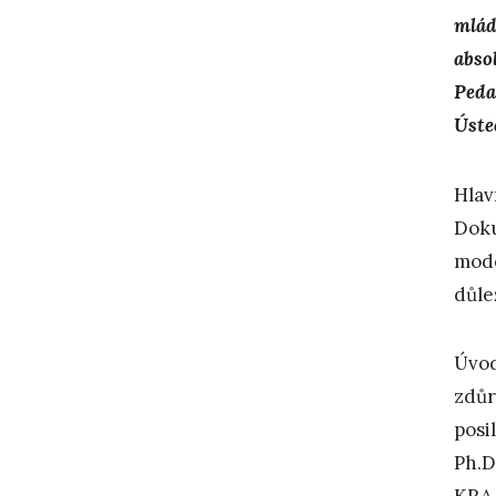
mlád
abso
Peda
Úste
Hlav
Doku
mode
důle
Úvod
zdůr
posi
Ph.D
KRAA