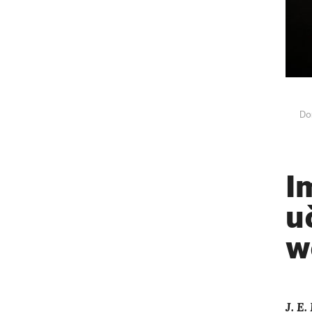
Do
I
u
w
J. E