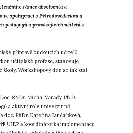
tenčního rámce absolventa a
o ve spolupráci s Přírodovědeckou a
h pedagogů a provázejících učitelů z
lské přípravě budoucích učitelů.
kon učitelské profese, stanovuje
 školy. Workshopový den se tak stal
 Doc. RNDr. Michal Varady, Ph.D.
gů a aktivní role univerzit při
la doc. PhDr. Kateřina Jančaříková,
PřF UJEP a koordinátorka implementace
tva školství, mládeže a tělovýchovy