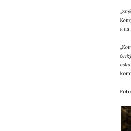
„
Zvyš
Komp
a na
„
Komp
česk
usku
komp
Foto