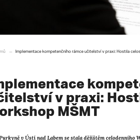
mů
Implementace kompetenčního rámce učitelství v praxi: Hostila ce
mplementace kompet
čitelství v praxi: Host
orkshop MŠMT
. Purkyně v Ústí nad Labem se stala dějištěm celodenního