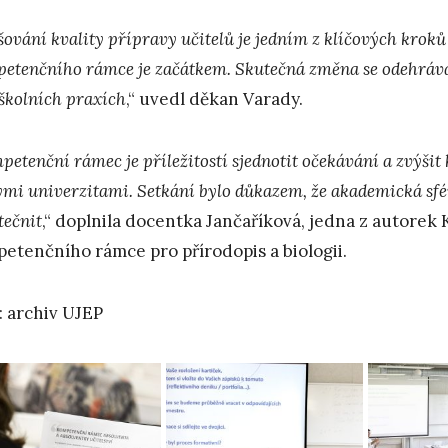
ování kvality přípravy učitelů je jedním z klíčových kroků k
etenčního rámce je začátkem. Skutečná změna se odehrává
 školních praxích
,“ uvedl děkan Varady.
etenční rámec je příležitostí sjednotit očekávání a zvýšit
ými univerzitami. Setkání bylo důkazem, že akademická sfér
tečnit
,“ doplnila docentka Jančaříková, jedna z autore
etenčního rámce pro přírodopis a biologii.
: archiv UJEP